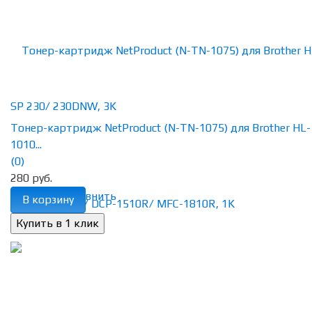
Тонер-картридж NetProduct (N-TN-1075) для Brother HL-
1010...
(0)
280 руб.
избранное
сравнить
В корзину