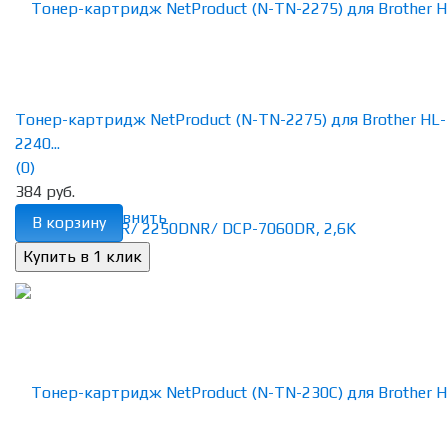
Тонер-картридж NetProduct (N-TN-2275) для Brother HL-
2240...
(0)
384 руб.
избранное
сравнить
В корзину