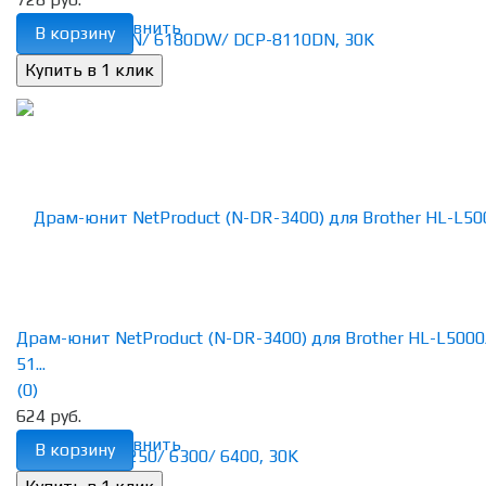
избранное
сравнить
В корзину
Драм-юнит NetProduct (N-DR-3400) для Brother HL-L5000
51...
(0)
624 руб.
избранное
сравнить
В корзину