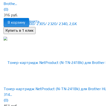
Brothe...
(0)
316 руб.
избранное
сравнить
В корзину
Тонер-картридж NetProduct (N-TN-241Bk) для Brother HL
314...
(0)
461 руб.