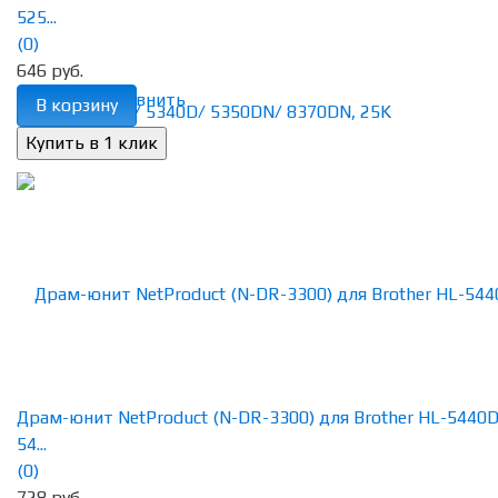
525...
(0)
646 руб.
избранное
сравнить
В корзину
Драм-юнит NetProduct (N-DR-3300) для Brother HL-5440D
54...
(0)
728 руб.