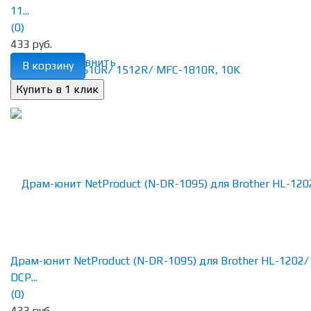
11...
(0)
433 руб.
избранное
сравнить
В корзину
Драм-юнит NetProduct (N-DR-1095) для Brother HL-1202/
DCP...
(0)
433 руб.