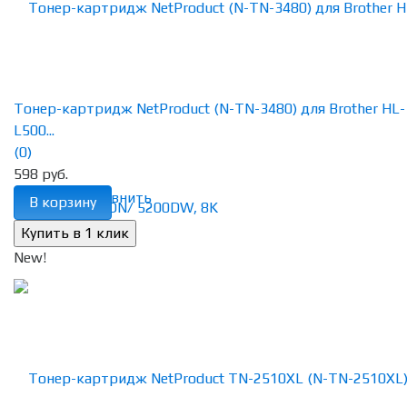
Тонер-картридж NetProduct (N-TN-3480) для Brother HL-
L500...
(0)
598 руб.
избранное
сравнить
В корзину
New!