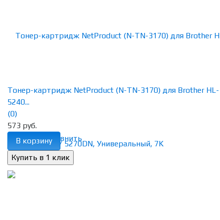
Тонер-картридж NetProduct (N-TN-3170) для Brother HL-
5240...
(0)
573 руб.
избранное
сравнить
В корзину