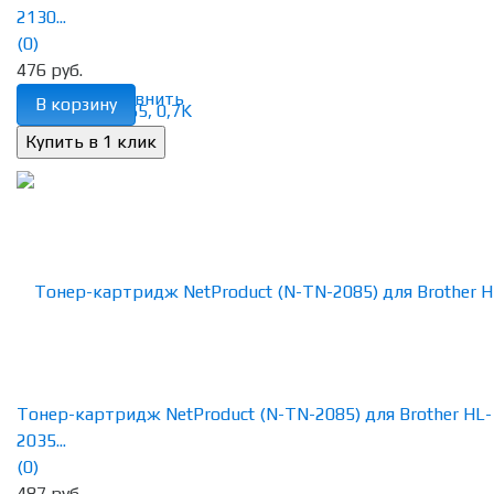
2130...
(0)
476 руб.
избранное
сравнить
В корзину
Тонер-картридж NetProduct (N-TN-2085) для Brother HL-
2035...
(0)
487 руб.