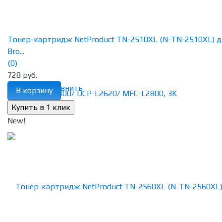
Тонер-картридж NetProduct TN-2510XL (N-TN-2510XL) д
Bro...
(0)
728 руб.
избранное
сравнить
В корзину
New!