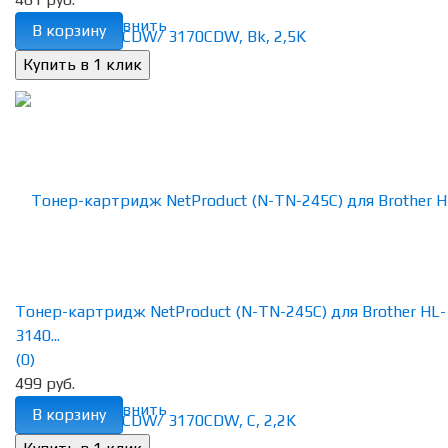
избранное
сравнить
В корзину
Тонер-картридж NetProduct (N-TN-245C) для Brother HL-
3140...
(0)
499 руб.
избранное
сравнить
В корзину