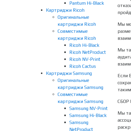
Pantum Hi-Black
отказ
Картриджи Ricoh
пройд
Оригинальные
картриджи Ricoh
Мы мо
Совместимые
разме
картриджи Ricoh
взаим
Ricoh Hi-Black
Мы та
Ricoh NetProduct
аудит
Ricoh NV-Print
взаим
Ricoh Cactus
Картриджи Samsung
Если 
Оригинальные
сохра
картриджи Samsung
таким
Совместимые
картриджи Samsung
СБОР
Samsung NV-Print
Мы та
Samsung Hi-Black
ассоц
Samsung
раскр
NetProduct