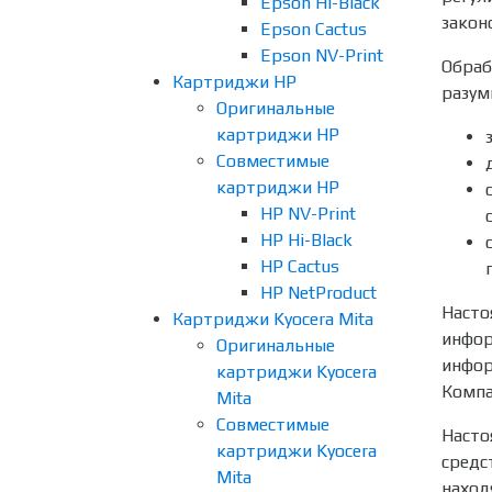
Epson Hi-Black
закон
Epson Cactus
Epson NV-Print
Обраб
Картриджи HP
разум
Оригинальные
картриджи HP
Совместимые
картриджи HP
HP NV-Print
HP Hi-Black
HP Cactus
HP NetProduct
Насто
Картриджи Kyocera Mita
инфор
Оригинальные
инфор
картриджи Kyocera
Компа
Mita
Совместимые
Насто
картриджи Kyocera
средс
Mita
наход