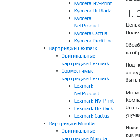
Kyocera NV-Print
II
Kyocera Hi-Black
Kyocera
Целью
NetProduct
Польз
Kyocera Cactus
Kyocera ProfiLine
Обраб
Картриджи Lexmark
на об
Оригинальные
картриджи Lexmark
Под п
Совместимые
опред
картриджи Lexmark
быть 
Lexmark
Мы мо
NetProduct
Компа
Lexmark NV-Print
Она т
Lexmark Hi-Black
улучш
Lexmark Cactus
Картриджи Minolta
Ниже 
Оригинальные
как м
картриджи Minolta