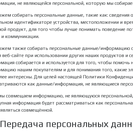
мации, не являющейся персональной, которую мы собираем
жем собирать персональные данные, такие как: сведения о 
льном идентификаторе устройства, местоположении и врем
ной продукт, для того чтобы лучше понимать поведение по
и и коммуникации.
жем также собирать персональные данные/информацию о т
 веб-сайте при использовании других наших продуктов и с
мация собирается и используется для того, чтобы помочь 
мацию нашим покупателям и для понимания того, какие эле
лее интересны. Для целей настоящей Политики Конфиденц
атриваются как данные/информация, не являющиеся перс
мы совмещаем информацию, не являющуюся персональной, 
упная информация будет рассматриваться как персональн
 являться совмещённой.
. Передача персональных дан