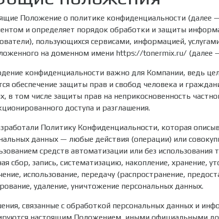
ящие Положение о политике конфиденциальности (далее 
ентом и определяет порядок обработки и защиты информа
ователи), пользующихся сервисами, информацией, услугам
ложенного на доменном имени https://tonermix.ru/ (далее —
дение конфиденциальности важно для Компании, ведь це
тся обеспечение защиты прав и свобод человека и граждан
х, в том числе защиты прав на неприкосновенность частной
кционированного доступа и разглашения.
зработали Политику Конфиденциальности, которая описыв
нальных данных — любые действия (операции) или совокуп
ьзованием средств автоматизации или без использования 
ая сбор, запись, систематизацию, накопление, хранение, ут
чение, использование, передачу (распространение, предоста
рование, удаление, уничтожение персональных данных.
ения, связанные с обработкой персональных данных и инф
ируются настоящим Положением, иными официальными д