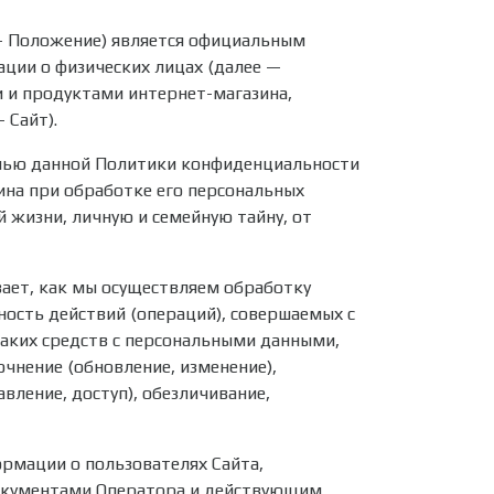
— Положение) является официальным
ции о физических лицах (далее —
и и продуктами интернет-магазина,
 Сайт).
лью данной Политики конфиденциальности
ина при обработке его персональных
 жизни, личную и семейную тайну, от
ает, как мы осуществляем обработку
ность действий (операций), совершаемых с
таких средств с персональными данными,
очнение (обновление, изменение),
вление, доступ), обезличивание,
ормации о пользователях Сайта,
окументами Оператора и действующим