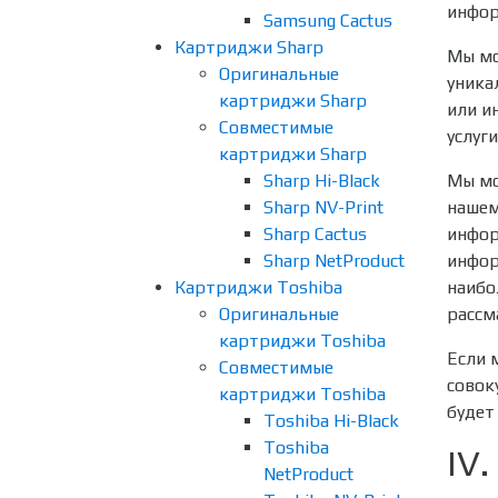
инфор
Samsung Cactus
Картриджи Sharp
Мы мо
Оригинальные
уника
картриджи Sharp
или и
Совместимые
услуг
картриджи Sharp
Sharp Hi-Black
Мы мо
Sharp NV-Print
нашем
Sharp Cactus
инфор
Sharp NetProduct
инфор
Картриджи Toshiba
наибо
Оригинальные
рассм
картриджи Toshiba
Если 
Совместимые
совок
картриджи Toshiba
будет
Toshiba Hi-Black
Toshiba
IV
NetProduct