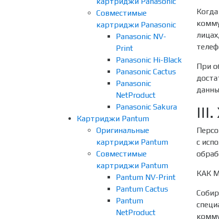
картриджи Panasonic
Когда
Совместимые
комму
картриджи Panasonic
лицах
Panasonic NV-
телеф
Print
Panasonic Hi-Black
При о
Panasonic Cactus
доста
Panasonic
данны
NetProduct
Panasonic Sakura
II
Картриджи Pantum
Оригинальные
Персо
картриджи Pantum
с исп
Совместимые
обраб
картриджи Pantum
КАК 
Pantum NV-Print
Pantum Cactus
Собир
Pantum
специ
NetProduct
комму