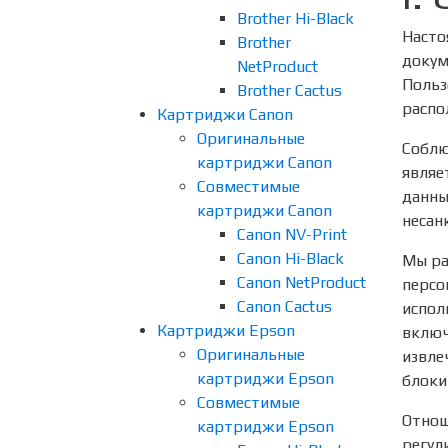
Brother Hi-Black
Насто
Brother
докум
NetProduct
Польз
Brother Cactus
распо
Картриджи Canon
Оригинальные
Соблю
картриджи Canon
являе
Совместимые
данны
картриджи Canon
несан
Canon NV-Print
Canon Hi-Black
Мы ра
Canon NetProduct
персо
Canon Cactus
испол
Картриджи Epson
включ
Оригинальные
извле
картриджи Epson
блоки
Совместимые
Отнош
картриджи Epson
регул