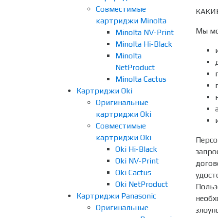
Совместимые
КАКИ
картриджи Minolta
Мы мо
Minolta NV-Print
Minolta Hi-Black
Minolta
NetProduct
Minolta Cactus
Картриджи Oki
Оригинальные
картриджи Oki
Совместимые
картриджи Oki
Персо
Oki Hi-Black
запро
Oki NV-Print
догов
Oki Cactus
удост
Oki NetProduct
Польз
Картриджи Panasonic
необх
Оригинальные
злоуп