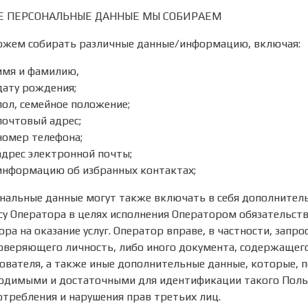
Е ПЕРСОНАЛЬНЫЕ ДАННЫЕ МЫ СОБИРАЕМ
жем собирать различные данные/информацию, включая:
имя и фамилию,
дату рождения;
пол, семейное положение;
почтовый адрес;
номер телефона;
адрес электронной почты;
информацию об избранных контактах;
нальные данные могут также включать в себя дополнител
су Оператора в целях исполнения Оператором обязательст
ора на оказание услуг. Оператор вправе, в частности, запр
оверяющего личность, либо иного документа, содержащег
ователя, а также иные дополнительные данные, которые, п
одимыми и достаточными для идентификации такого Поль
отребления и нарушения прав третьих лиц.