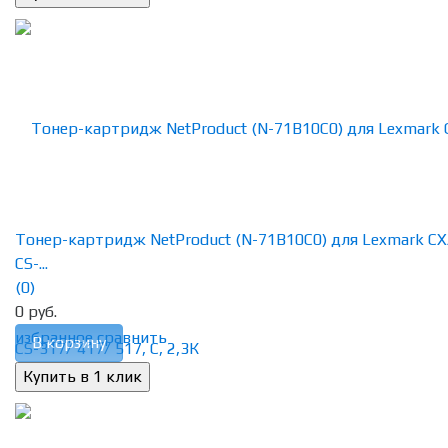
Тонер-картридж NetProduct (N-71B10C0) для Lexmark CX
CS-...
(0)
0 руб.
избранное
сравнить
В корзину