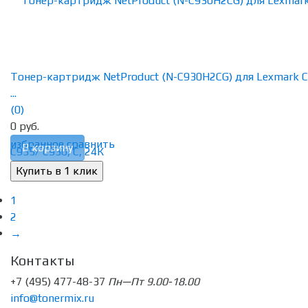
Тонер-картридж NetProduct (N-C930H2CG) для Lexmark 
...
(0)
0 руб.
избранное
сравнить
В корзину
1
2
→
Контакты
+7 (495) 477-48-37
Пн—Пт 9.00-18.00
info@tonermix.ru