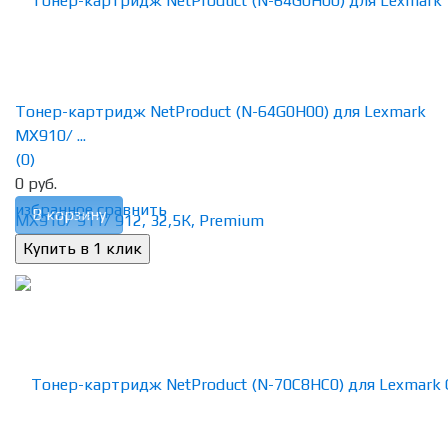
Тонер-картридж NetProduct (N-64G0H00) для Lexmark
MX910/ ...
(0)
0 руб.
избранное
сравнить
В корзину