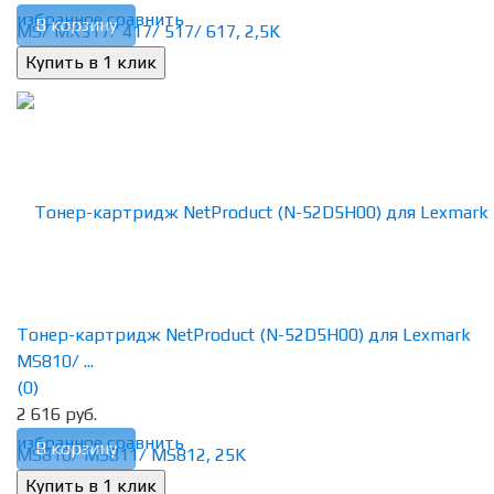
избранное
сравнить
В корзину
Тонер-картридж NetProduct (N-52D5H00) для Lexmark
MS810/ ...
(0)
2 616 руб.
избранное
сравнить
В корзину