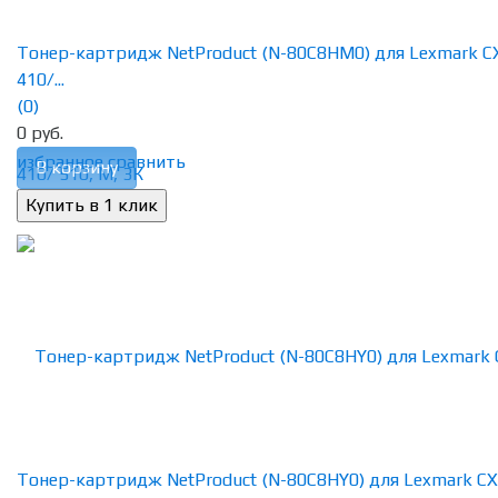
Тонер-картридж NetProduct (N-80C8HM0) для Lexmark C
410/...
(0)
0 руб.
избранное
сравнить
В корзину
Тонер-картридж NetProduct (N-80C8HY0) для Lexmark CX