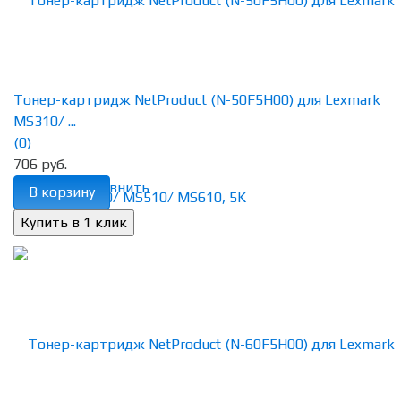
Тонер-картридж NetProduct (N-50F5H00) для Lexmark
MS310/ ...
(0)
706 руб.
избранное
сравнить
В корзину