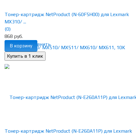
Тонер-картридж NetProduct (N-60F5H00) для Lexmark
MX310/ ...
(0)
868 руб.
избранное
сравнить
В корзину
Тонер-картридж NetProduct (N-E260A11P) для Lexmark