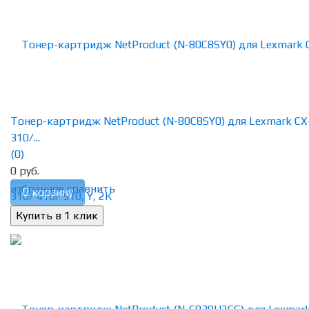
Тонер-картридж NetProduct (N-80C8SY0) для Lexmark CX
310/...
(0)
0 руб.
избранное
сравнить
В корзину