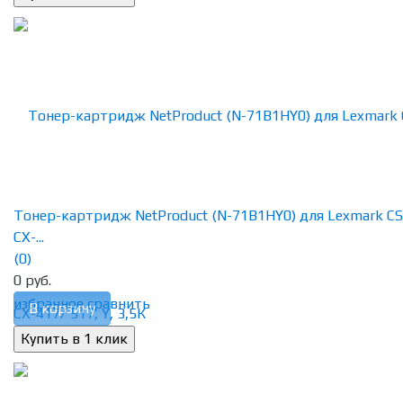
Тонер-картридж NetProduct (N-71B1HY0) для Lexmark CS
CX-...
(0)
0 руб.
избранное
сравнить
В корзину