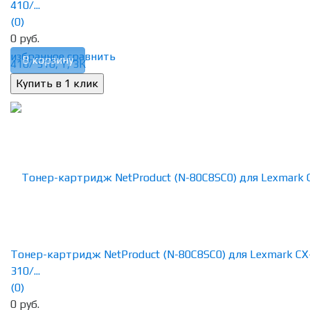
410/...
(0)
0 руб.
избранное
сравнить
В корзину
Тонер-картридж NetProduct (N-80C8SC0) для Lexmark CX
310/...
(0)
0 руб.