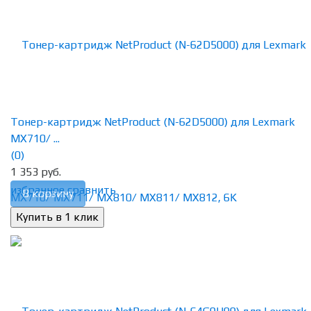
Тонер-картридж NetProduct (N-62D5000) для Lexmark
MX710/ ...
(0)
1 353 руб.
избранное
сравнить
В корзину