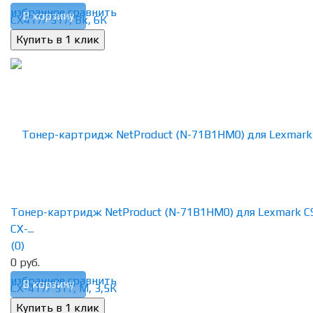
избранное
сравнить
В корзину
Тонер-картридж NetProduct (N-71B1HM0) для Lexmark C
CX-...
(0)
0 руб.
избранное
сравнить
В корзину