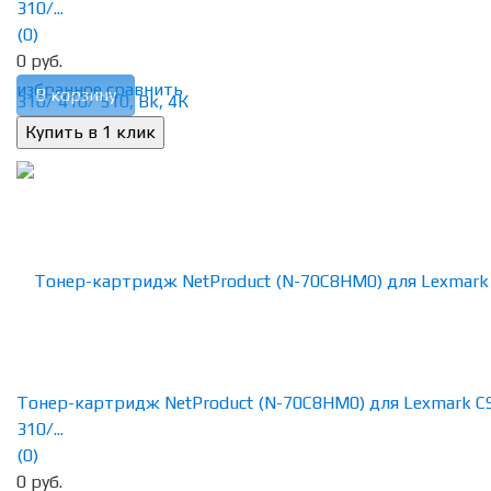
310/...
(0)
0 руб.
избранное
сравнить
В корзину
Тонер-картридж NetProduct (N-70C8HM0) для Lexmark C
310/...
(0)
0 руб.