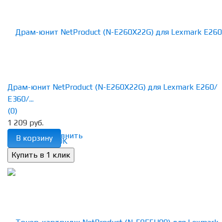
Драм-юнит NetProduct (N-E260X22G) для Lexmark E260/
E360/...
(0)
1 209 руб.
избранное
сравнить
В корзину