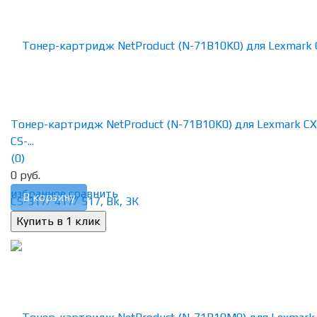
Тонер-картридж NetProduct (N-71B10K0) для Lexmark CX
CS-...
(0)
0 руб.
избранное
сравнить
В корзину