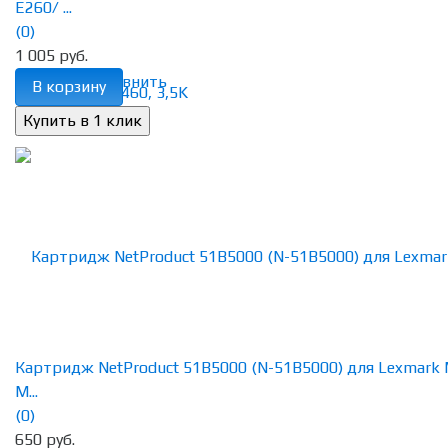
E260/ ...
(0)
1 005 руб.
избранное
сравнить
В корзину
Картридж NetProduct 51B5000 (N-51B5000) для Lexmark
M...
(0)
650 руб.