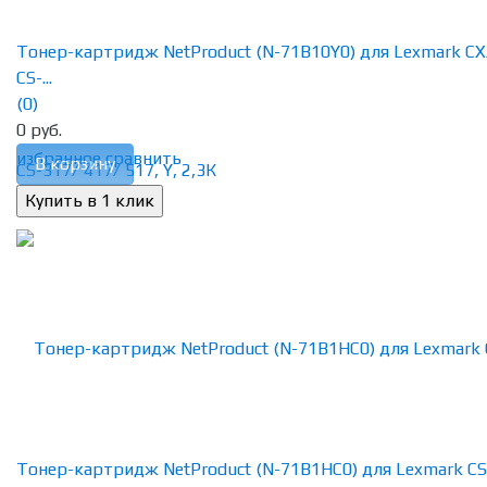
Тонер-картридж NetProduct (N-71B10Y0) для Lexmark CX
CS-...
(0)
0 руб.
избранное
сравнить
В корзину
Тонер-картридж NetProduct (N-71B1HC0) для Lexmark CS