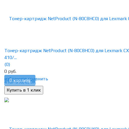
Тонер-картридж NetProduct (N-80C8HC0) для Lexmark CX
410/...
(0)
0 руб.
избранное
сравнить
В корзину