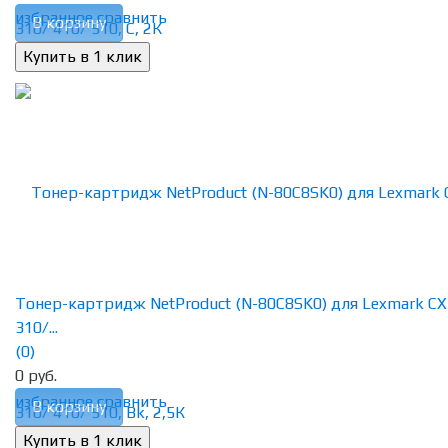
избранное
сравнить
В корзину
Тонер-картридж NetProduct (N-80C8SK0) для Lexmark CX
310/...
(0)
0 руб.
избранное
сравнить
В корзину