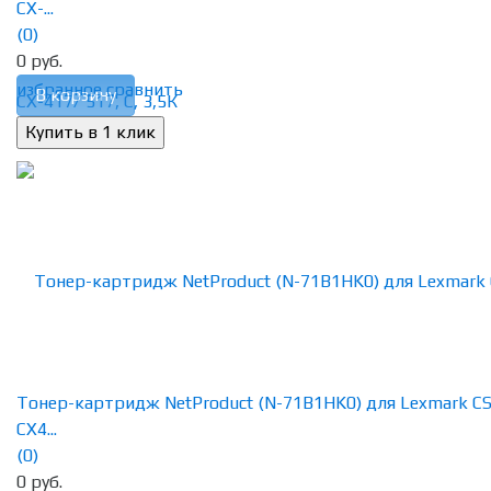
CX-...
(0)
0 руб.
избранное
сравнить
В корзину
Тонер-картридж NetProduct (N-71B1HK0) для Lexmark CS
CX4...
(0)
0 руб.