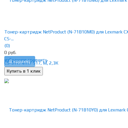
Тонер-картридж NetProduct (N-71B10M0) для Lexmark C
CS-...
(0)
0 руб.
избранное
сравнить
В корзину