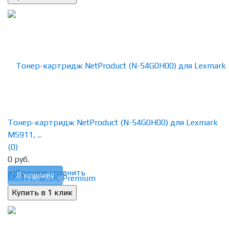
Тонер-картридж NetProduct (N-54G0H00) для Lexmark
MS911, ...
(0)
0 руб.
избранное
сравнить
В корзину