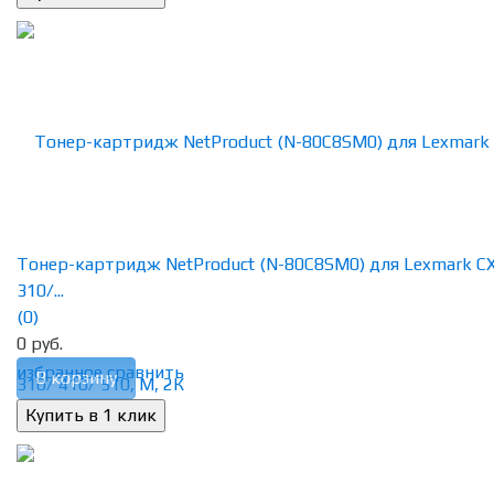
Тонер-картридж NetProduct (N-80C8SM0) для Lexmark C
310/...
(0)
0 руб.
избранное
сравнить
В корзину