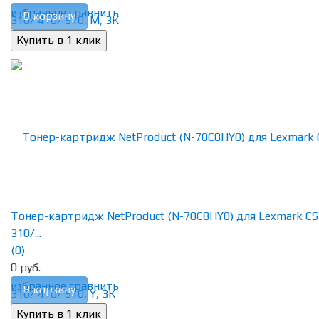
избранное
сравнить
В корзину
Тонер-картридж NetProduct (N-70C8HY0) для Lexmark CS
310/...
(0)
0 руб.
избранное
сравнить
В корзину