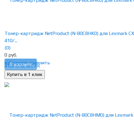
Тонер-картридж NetProduct (N-80C8HK0) для Lexmark CX
410/...
(0)
0 руб.
избранное
сравнить
В корзину