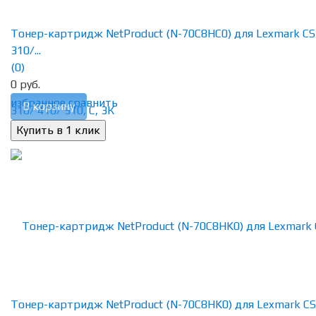
Тонер-картридж NetProduct (N-70C8HC0) для Lexmark CS
310/...
(0)
0 руб.
избранное
сравнить
В корзину
Тонер-картридж NetProduct (N-70C8HK0) для Lexmark CS