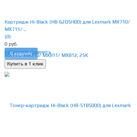
Картридж Hi-Black (HB-62D5H00) для Lexmark MX710/
MX711/ ...
(0)
0 руб.
избранное
сравнить
В корзину