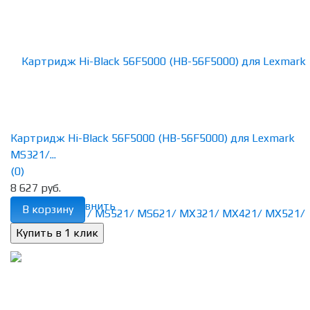
Картридж Hi-Black 56F5000 (HB-56F5000) для Lexmark
MS321/...
(0)
8 627 руб.
избранное
сравнить
В корзину