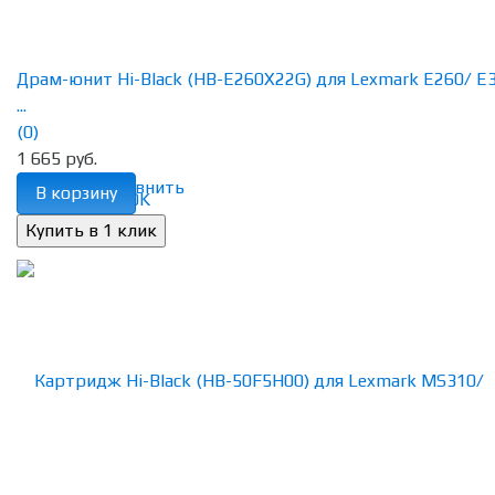
Драм-юнит Hi-Black (HB-E260X22G) для Lexmark E260/ E
...
(0)
1 665 руб.
избранное
сравнить
В корзину