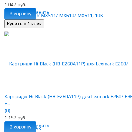
1 047 руб.
избранное
сравнить
В корзину
Картридж Hi-Black (HB-E260A11P) для Lexmark E260/ E3
E...
(0)
1 157 руб.
избранное
сравнить
В корзину