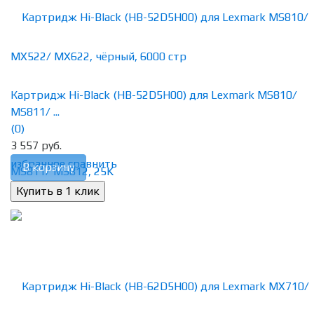
Картридж Hi-Black (HB-52D5H00) для Lexmark MS810/
MS811/ ...
(0)
3 557 руб.
избранное
сравнить
В корзину