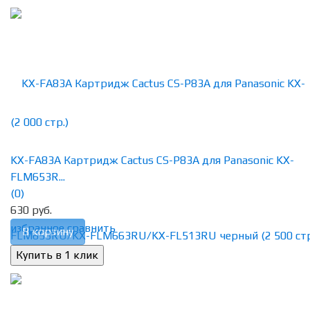
KX-FA83A Картридж Cactus CS-P83A для Panasonic KX-
FLM653R...
(0)
630 руб.
избранное
сравнить
В корзину