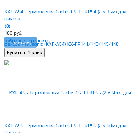
KXF-A54 Термопленка Cactus CS-TTRP54 (2 x 35м) для
факсов...
(0)
160 руб.
избранное
сравнить
В корзину
KXF-A55 Термопленка Cactus CS-TTRP55 (2 x 50м) для
факсов...