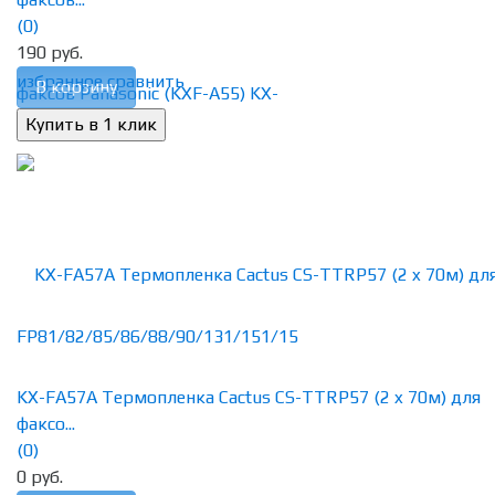
(0)
190 руб.
избранное
сравнить
В корзину
KX-FA57A Термопленка Cactus CS-TTRP57 (2 x 70м) для
факсо...
(0)
0 руб.