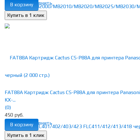
избранное
сравнить
В корзину
FAT88A Картридж Cactus CS-P88A для принтера Panasoni
KX-...
(0)
450 руб.
избранное
сравнить
В корзину