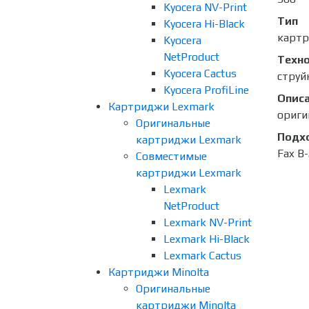
Kyocera NV-Print
Тип
Kyocera Hi-Black
карт
Kyocera
NetProduct
Техно
Kyocera Cactus
струй
Kyocera ProfiLine
Опис
Картриджи Lexmark
ориги
Оригинальные
Подх
картриджи Lexmark
Fax B
Совместимые
картриджи Lexmark
Lexmark
NetProduct
Lexmark NV-Print
Lexmark Hi-Black
Lexmark Cactus
Картриджи Minolta
Оригинальные
картриджи Minolta