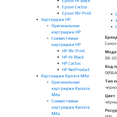
Epson Hi-Black
Epson Cactus
Epson NV-Print
Картриджи HP
Оригинальные
картриджи HP
Брен
Совместимые
Canon
картриджи HP
HP NV-Print
Моде
HP Hi-Black
BX-20
HP Cactus
Код 
HP NetProduct
0896A
Картриджи Kyocera Mita
Тип п
Оригинальные
черно
картриджи Kyocera
Mita
Цвет
Совместимые
чёрн
картриджи Kyocera
Ресур
Mita
900