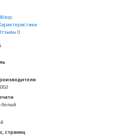
Обзор
Характеристики
Отзывы
0
д
ль
производителя
002
ечати
-белый
ый
с, страниц