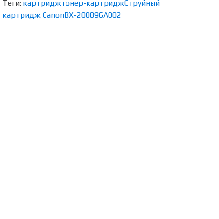
Теги:
картридж
тонер-картридж
Струйный
картридж Canon
BX-20
0896A002