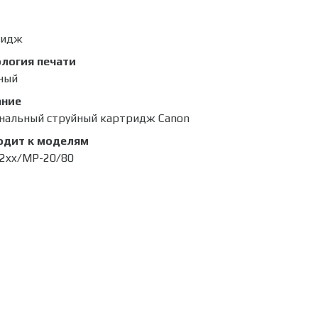
ридж
логия печати
ный
ание
нальный струйный картридж Canon
одит к моделям
-2xx/MP-20/80