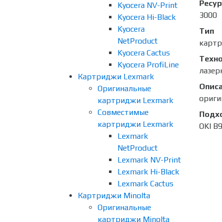
Ресур
Kyocera NV-Print
3000
Kyocera Hi-Black
Kyocera
Тип
NetProduct
карт
Kyocera Cactus
Техно
Kyocera ProfiLine
лазер
Картриджи Lexmark
Опис
Оригинальные
ориги
картриджи Lexmark
Совместимые
Подх
картриджи Lexmark
OKI B
Lexmark
NetProduct
Lexmark NV-Print
Lexmark Hi-Black
Lexmark Cactus
Картриджи Minolta
Оригинальные
картриджи Minolta