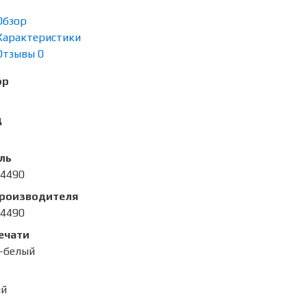
Обзор
Характеристики
Отзывы
0
ор
д
ль
4490
производителя
4490
ечати
-белый
ый