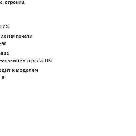
с, страниц
ридж
логия печати
ная
ание
нальный картридж OKI
одит к моделям
930