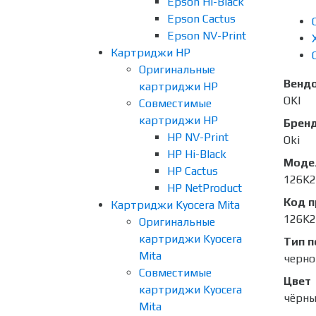
Epson Hi-Black
Epson Cactus
Epson NV-Print
Картриджи HP
Оригинальные
Венд
картриджи HP
OKI
Совместимые
картриджи HP
Брен
HP NV-Print
Oki
HP Hi-Black
Моде
HP Cactus
126K2
HP NetProduct
Код 
Картриджи Kyocera Mita
126K2
Оригинальные
картриджи Kyocera
Тип п
Mita
черно
Совместимые
Цвет
картриджи Kyocera
чёрн
Mita