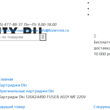
95) 477-48-37
Пн—Пт 9.00-18.00
ать обратный звонок
info@tonermix.ru
Бесплат
доставка
10 000 р
Главная
Картриджи Oki
Оригинальные картриджи Oki
Картридж Oki 126K24490 FUSER ASSY MF 220V
ыдущий товар
Следующ