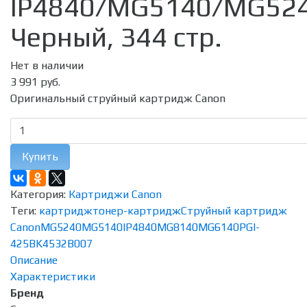
IP4840/MG5140/MG52
Черный, 344 стр.
Нет в наличии
3 991 руб.
Оригинальный струйный картридж Canon
Купить
Категория:
Картриджи Canon
Теги:
картридж
тонер-картридж
Струйный картридж
Canon
MG5240
MG5140
IP4840
MG8140
MG6140
PGI-
425BK
4532B007
Описание
Характеристики
Бренд