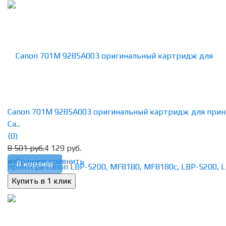
Canon 701M 9285A003 оригинальный картридж для прин
Ca...
(0)
8 501 руб.
4 129 руб.
избранное
сравнить
В корзину