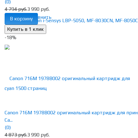
(0)
4 794 руб.
3 990 руб.
избранное
сравнить
В корзину
-18%
Canon 716M 1978B002 оригинальный картридж для прин
Ca...
(0)
4 873 руб.
3 990 руб.