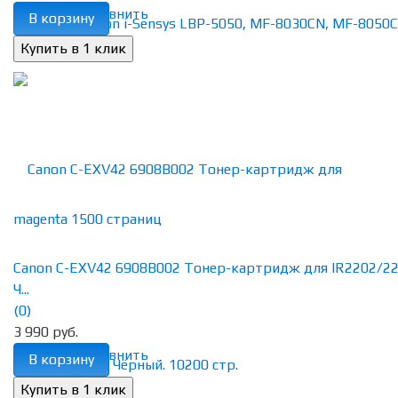
избранное
сравнить
В корзину
Canon C-EXV42 6908B002 Тонер-картридж для IR2202/22
Ч...
(0)
3 990 руб.
избранное
сравнить
В корзину