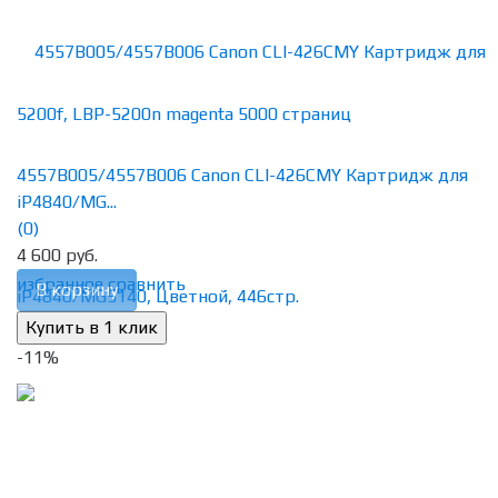
4557B005/4557B006 Canon CLI-426CMY Картридж для
iP4840/MG...
(0)
4 600 руб.
избранное
сравнить
В корзину
-11%