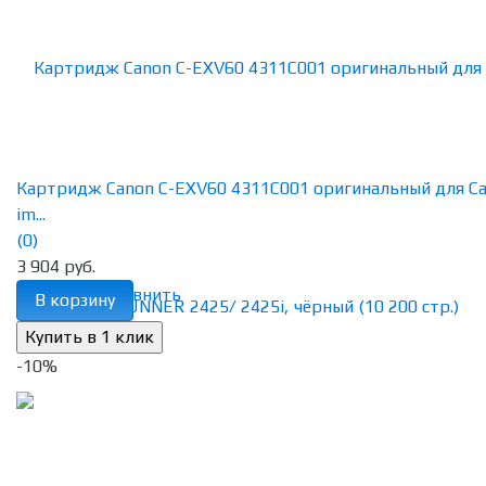
Картридж Canon C-EXV60 4311C001 оригинальный для C
im...
(0)
3 904 руб.
избранное
сравнить
В корзину
-10%