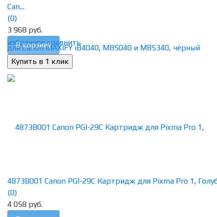
Can...
(0)
3 968 руб.
избранное
сравнить
В корзину
4873B001 Canon PGI-29C Картридж для Pixma Pro 1, Голубо
(0)
4 058 руб.