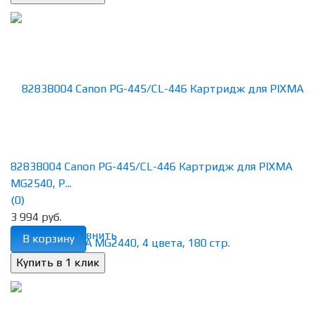
8283B004 Canon PG-445/CL-446 Картридж для PIXMA
MG2540, P...
(0)
3 994 руб.
избранное
сравнить
В корзину