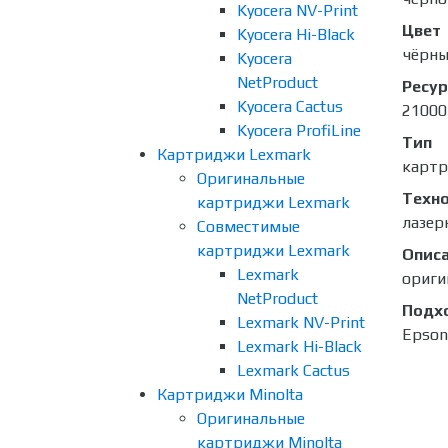
Kyocera NV-Print
Цвет
Kyocera Hi-Black
чёрн
Kyocera
NetProduct
Ресур
Kyocera Cactus
21000
Kyocera ProfiLine
Тип
Картриджи Lexmark
карт
Оригинальные
Техно
картриджи Lexmark
лазер
Совместимые
картриджи Lexmark
Опис
Lexmark
ориги
NetProduct
Подх
Lexmark NV-Print
Epson
Lexmark Hi-Black
Lexmark Cactus
Картриджи Minolta
Оригинальные
картриджи Minolta