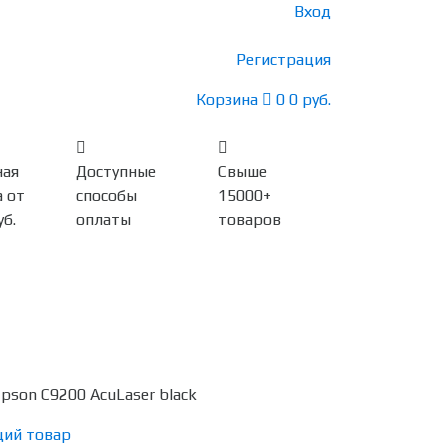
Вход
Регистрация
Корзина
0
0 руб.
ная
Доступные
Свыше
 от
способы
15000+
уб.
оплаты
товаров
son C9200 AcuLaser black
ий товар