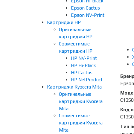
Epson Hi-Black
Epson Cactus
Epson NV-Print
Картриджи HP
Оригинальные
картриджи HP
Совместимые
картриджи HP
HP NV-Print
HP Hi-Black
HP Cactus
Брен
HP NetProduct
Epson
Картриджи Kyocera Mita
Моде
Оригинальные
C13S0
картриджи Kyocera
Mita
Код 
Совместимые
C13S0
картриджи Kyocera
Тип п
Mita
черно