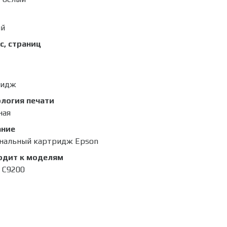
ый
с, страниц
ридж
логия печати
ная
ание
нальный картридж Epson
одит к моделям
 C9200