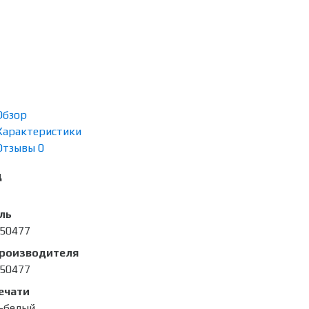
Обзор
Характеристики
Отзывы
0
д
ль
50477
производителя
50477
ечати
-белый