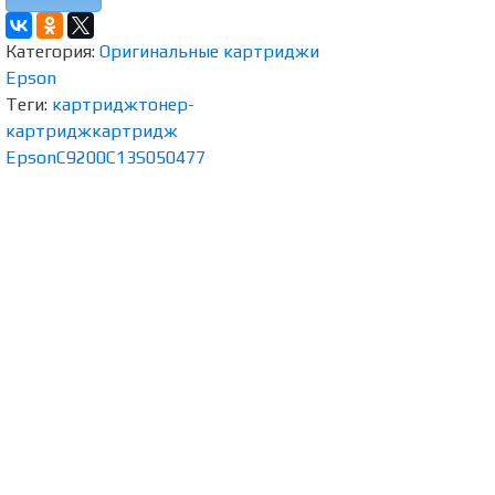
Категория:
Оригинальные картриджи
Epson
Теги:
картридж
тонер-
картридж
картридж
Epson
C9200
C13S050477