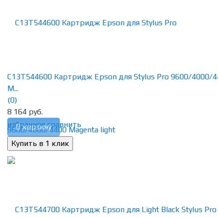
C13T544600 Картридж Epson для Stylus Pro 9600/4000/
M...
(0)
8 164 руб.
избранное
сравнить
В корзину