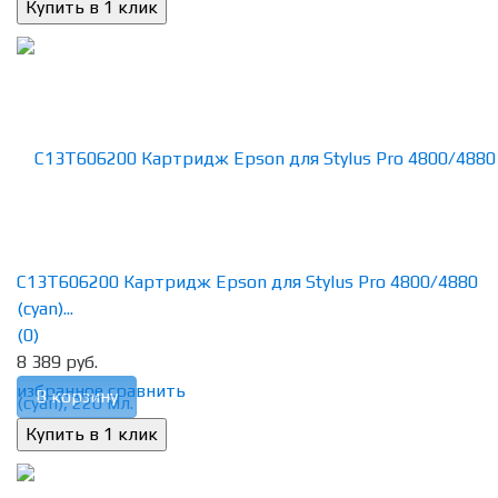
C13T606200 Картридж Epson для Stylus Pro 4800/4880
(cyan)...
(0)
8 389 руб.
избранное
сравнить
В корзину