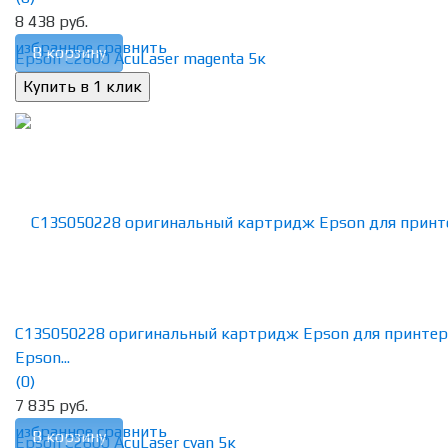
8 438 руб.
избранное
сравнить
В корзину
C13S050228 оригинальный картридж Epson для принтер
Epson...
(0)
7 835 руб.
избранное
сравнить
В корзину