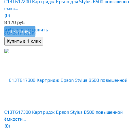
C13T617200 Картридж Epson для Stylus B500 повышенн
ёмко...
(0)
8 170 руб.
избранное
сравнить
В корзину
C13T617300 Картридж Epson Stylus B500 повышенной
ёмкости ...
(0)