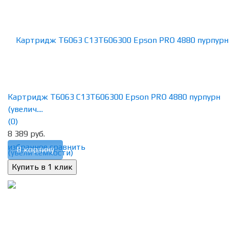
Картридж T6063 C13T606300 Epson PRO 4880 пурпурн
(увелич....
(0)
8 389 руб.
избранное
сравнить
В корзину