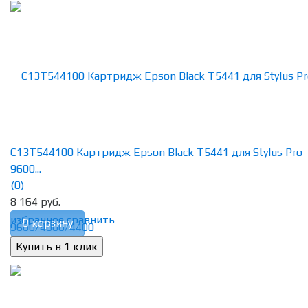
C13T544100 Картридж Epson Black T5441 для Stylus Pro
9600...
(0)
8 164 руб.
избранное
сравнить
В корзину