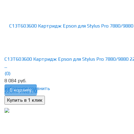
C13T603600 Картридж Epson для Stylus Pro 7880/9880 2
...
(0)
8 084 руб.
избранное
сравнить
В корзину