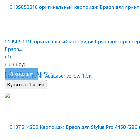
C13S050316 оригинальный картридж Epson для принтер
Epson...
(0)
8 083 руб.
избранное
сравнить
В корзину