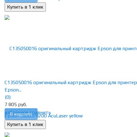
C13S050016 оригинальный картридж Epson для принтер
Epson...
(0)
7 805 руб.
избранное
сравнить
В корзину