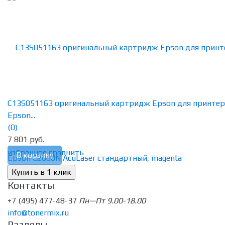
C13S051163 оригинальный картридж Epson для принтер
Epson...
(0)
7 801 руб.
избранное
сравнить
В корзину
Контакты
+7 (495) 477-48-37
Пн—Пт 9.00-18.00
info@tonermix.ru
Разделы