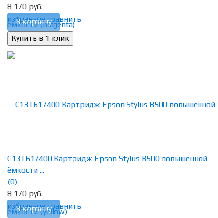
8 170 руб.
избранное
сравнить
В корзину
C13T617400 Картридж Epson Stylus B500 повышенной
ёмкости ...
(0)
8 170 руб.
избранное
сравнить
В корзину