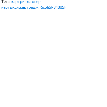
Теги:
картридж
тонер-
картридж
картридж Ricoh
SP3400SF