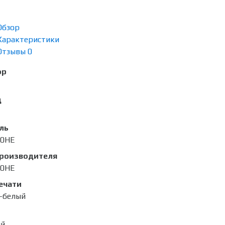
Обзор
Характеристики
Отзывы
0
ор
д
ль
00HE
производителя
00HE
ечати
-белый
ый