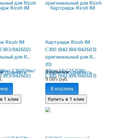
ж Ricoh IM
Картридж Ricoh IM
2383/842602)
C300 (842384/842603)
ьный для R...
оригинальный для R...
(0)
ии
В наличии
ое
сравнить
избранное
сравнить
.
9 085 руб.
ину
В корзину