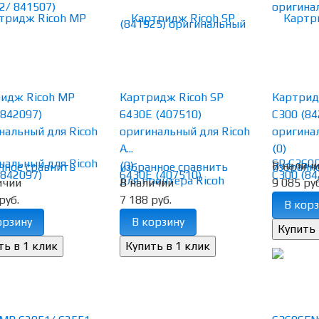
идж Ricoh MP
Картридж Ricoh SP
Картрид
(842097)
6430E (407510)
C300 (84
нальный для Ricoh
оригинальный для Ricoh
оригинал
A...
(0)
(0)
В налич
нное
сравнить
избранное
сравнить
избранн
ичии
В наличии
9 085 руб
руб.
7 188 руб.
В корз
орзину
В корзину