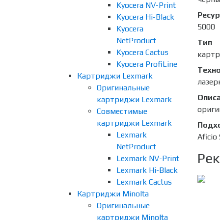
Kyocera NV-Print
Ресур
Kyocera Hi-Black
5000
Kyocera
NetProduct
Тип
Kyocera Cactus
карт
Kyocera ProfiLine
Техно
Картриджи Lexmark
лазер
Оригинальные
Опис
картриджи Lexmark
ориги
Совместимые
картриджи Lexmark
Подх
Lexmark
Afici
NetProduct
Рек
Lexmark NV-Print
Lexmark Hi-Black
Lexmark Cactus
Картриджи Minolta
Оригинальные
картриджи Minolta