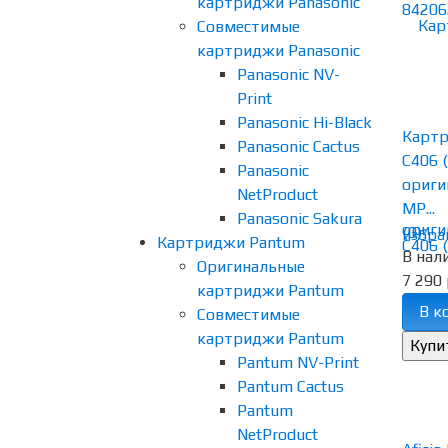
картриджи Panasonic
Совместимые
картриджи Panasonic
Panasonic NV-
Print
Panasonic Hi-Black
Картр
Panasonic Cactus
C406 
Panasonic
ориги
NetProduct
MP...
Panasonic Sakura
(0)
избра
Картриджи Pantum
В нал
Оригинальные
7 290 
картриджи Pantum
В к
Совместимые
картриджи Pantum
Pantum NV-Print
Pantum Cactus
Pantum
NetProduct