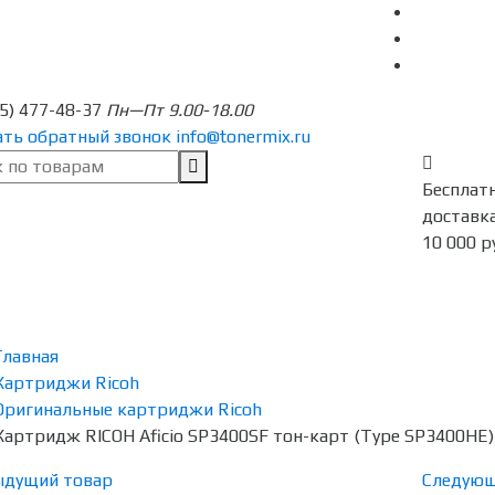
95) 477-48-37
Пн—Пт 9.00-18.00
ать обратный звонок
info@tonermix.ru
Бесплат
доставка
10 000 р
Главная
Картриджи Ricoh
Оригинальные картриджи Ricoh
Картридж RICOH Aficio SP3400SF тон-карт (Type SP3400HE)
ыдущий товар
Следующ