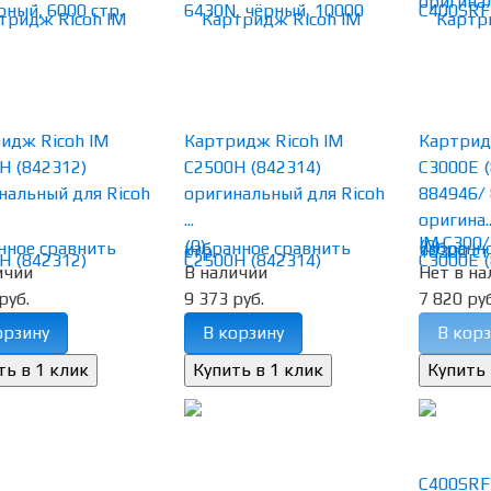
идж Ricoh IM
Картридж Ricoh IM
Картрид
H (842312)
C2500H (842314)
C3000E 
нальный для Ricoh
оригинальный для Ricoh
884946/ 
...
оригина..
(0)
(0)
нное
сравнить
избранное
сравнить
избранн
ичии
В наличии
Нет в на
руб.
9 373 руб.
7 820 руб
орзину
В корзину
В корз