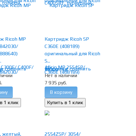
ж Ricoh MP
Картридж Ricoh SP
(842030/
C360E (408189)
888640)
оригинальный для Ricoh
.
S...
(0)
ое
сравнить
избранное
сравнить
личии
Нет в наличии
.
7 935 руб.
ину
В корзину