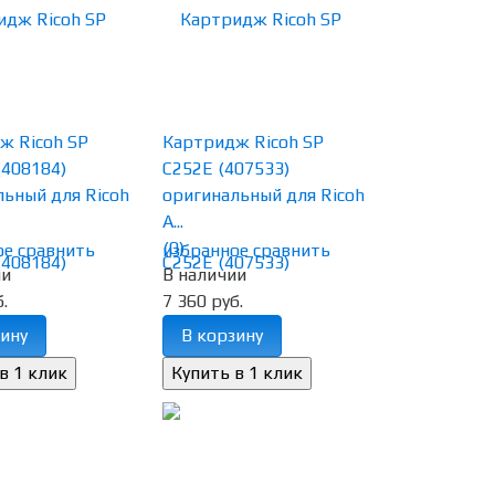
ж Ricoh SP
Картридж Ricoh SP
(408184)
C252E (407533)
льный для Ricoh
оригинальный для Ricoh
A...
(0)
ое
сравнить
избранное
сравнить
ии
В наличии
.
7 360 руб.
ину
В корзину