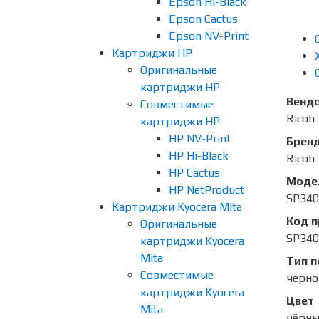
Epson Hi-Black
Epson Cactus
Epson NV-Print
Картриджи HP
Оригинальные
картриджи HP
Венд
Совместимые
Ricoh
картриджи HP
HP NV-Print
Брен
HP Hi-Black
Ricoh
HP Cactus
Моде
HP NetProduct
SP34
Картриджи Kyocera Mita
Код 
Оригинальные
SP34
картриджи Kyocera
Mita
Тип п
Совместимые
черно
картриджи Kyocera
Цвет
Mita
чёрн