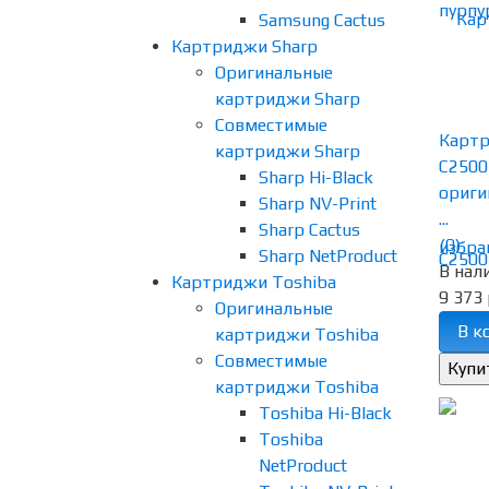
Samsung Cactus
Картриджи Sharp
Оригинальные
картриджи Sharp
Совместимые
Картр
картриджи Sharp
C2500
Sharp Hi-Black
ориги
Sharp NV-Print
...
Sharp Cactus
(0)
избра
Sharp NetProduct
В нал
Картриджи Toshiba
9 373 
Оригинальные
В к
картриджи Toshiba
Совместимые
картриджи Toshiba
Toshiba Hi-Black
Toshiba
NetProduct