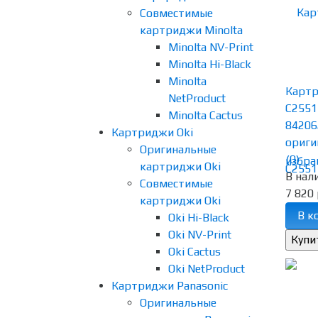
Совместимые
картриджи Minolta
Minolta NV-Print
Minolta Hi-Black
Minolta
Картр
NetProduct
C2551
Minolta Cactus
84206
Картриджи Oki
оригин
Оригинальные
(0)
избра
картриджи Oki
В нал
Совместимые
7 820 
картриджи Oki
В к
Oki Hi-Black
Oki NV-Print
Oki Cactus
Oki NetProduct
Картриджи Panasonic
Оригинальные