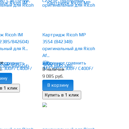
ж Ricoh IM
Картридж Ricoh MP
2385/842604)
3554 (842348)
ьный для R...
оригинальный для Ricoh
Af...
ии
(0)
ое
сравнить
избранное
сравнить
.
В наличии
9 085 руб.
ину
В корзину