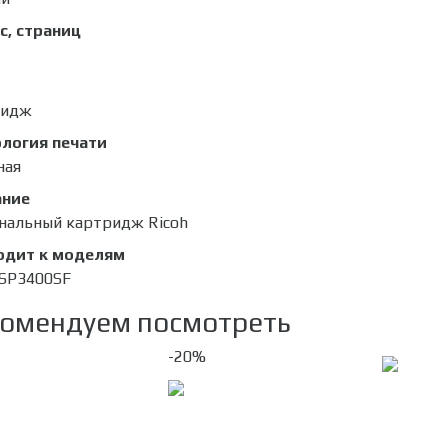
с, страниц
ридж
логия печати
ная
ание
нальный картридж Ricoh
одит к моделям
o SP3400SF
омендуем посмотреть
-20%