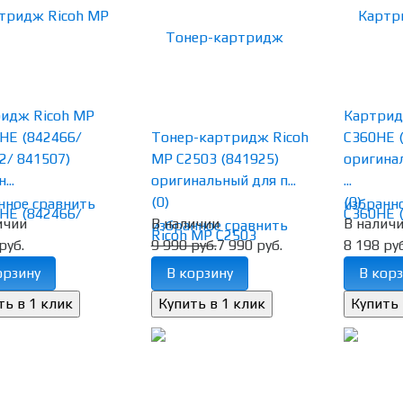
идж Ricoh MP
Картрид
HE (842466/
Тонер-картридж Ricoh
C360HE 
2/ 841507)
MP C2503 (841925)
оригина
...
оригинальный для п...
...
(0)
(0)
нное
сравнить
избранн
ичии
В наличии
В налич
избранное
сравнить
руб.
9 990 руб.
7 990 руб.
8 198 руб
орзину
В корзину
В корз