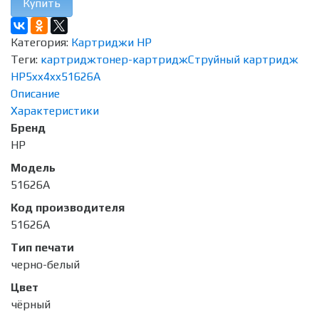
Купить
Категория:
Картриджи HP
Теги:
картридж
тонер-картридж
Струйный картридж
HP
5xx
4xx
51626A
Описание
Характеристики
Бренд
HP
Модель
51626A
Код производителя
51626A
Тип печати
черно-белый
Цвет
чёрный