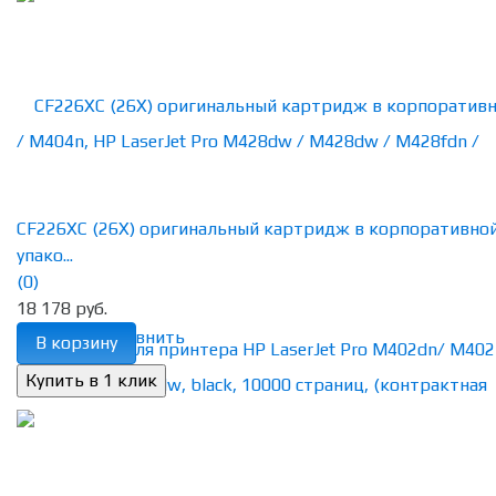
CF226XC (26X) оригинальный картридж в корпоративно
упако...
(0)
18 178 руб.
избранное
сравнить
В корзину