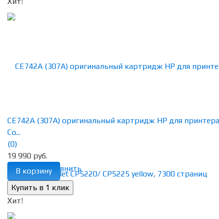
Хит!
CE742A (307A) оригинальный картридж HP для принтер
Co...
(0)
19 990 руб.
избранное
сравнить
В корзину
Хит!