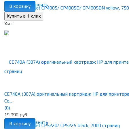
избранное
сравнить
В корзину
Хит!
CE740A (307A) оригинальный картридж HP для принтер
Co...
(0)
19 990 руб.
избранное
сравнить
В корзину