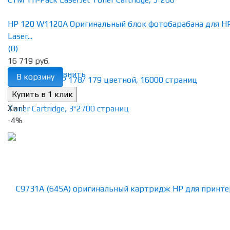
HP 120 W1120A Оригинальный блок фотобарабана для H
Laser...
(0)
16 719 руб.
избранное
сравнить
В корзину
Хит!
-4%