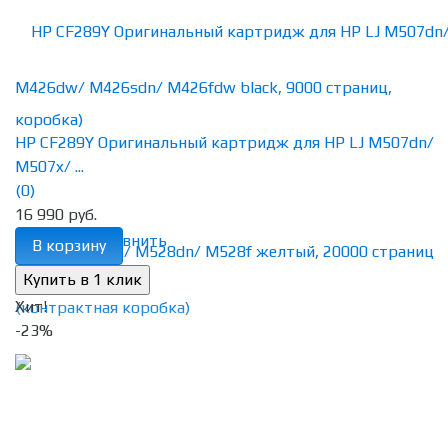
HP CF289Y Оригинальный картридж для HP LJ M507dn/
M507x/ ...
(0)
16 990 руб.
избранное
сравнить
В корзину
Хит!
-23%