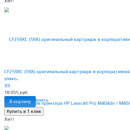
Хит!
CF259XC (59X) оригинальный картридж в корпоративно
упако...
(0)
18 055 руб.
избранное
сравнить
В корзину
Хит!