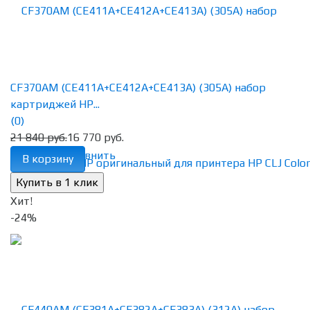
CF370AM (CE411A+CE412A+CE413A) (305A) набор
картриджей HP...
(0)
21 840 руб.
16 770 руб.
избранное
сравнить
В корзину
Хит!
-24%