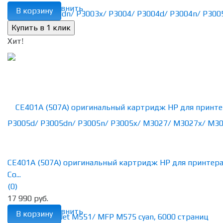
избранное
сравнить
В корзину
Хит!
CE401A (507A) оригинальный картридж HP для принтер
Co...
(0)
17 990 руб.
избранное
сравнить
В корзину