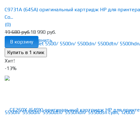
C9731A (645A) оригинальный картридж HP для принтера
Co...
(0)
19 680 руб.
18 990 руб.
избранное
сравнить
В корзину
Хит!
-13%