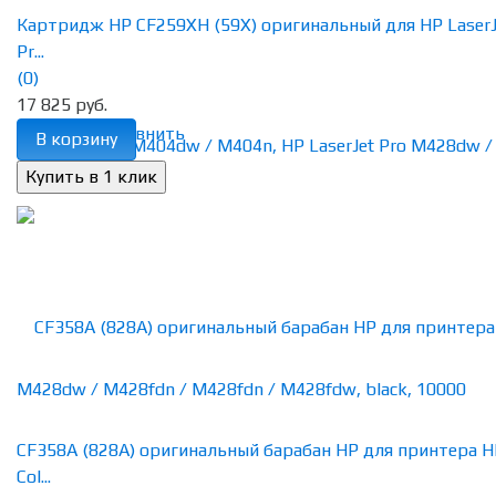
Картридж HP CF259XH (59X) оригинальный для HP LaserJ
Pr...
(0)
17 825 руб.
избранное
сравнить
В корзину
CF358A (828A) оригинальный барабан HP для принтера H
Col...