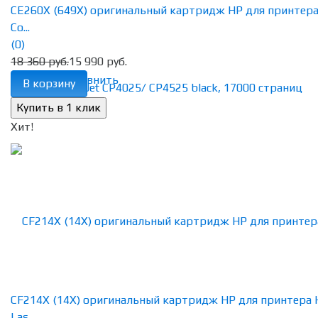
CE260X (649X) оригинальный картридж HP для принтер
Co...
(0)
18 360 руб.
15 990 руб.
избранное
сравнить
В корзину
Хит!
CF214X (14X) оригинальный картридж HP для принтера 
Las...