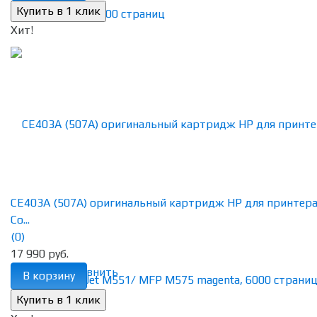
Хит!
CE403A (507A) оригинальный картридж HP для принтер
Co...
(0)
17 990 руб.
избранное
сравнить
В корзину