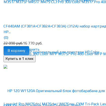
CF440AM (CF381A+CF382A+CF383A) (312A) набор картри
HP...
(0)
22 090 руб.
16 770 руб.
избранное
сравнить
В корзину