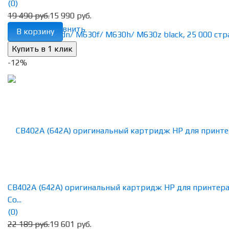
(0)
19 490 руб.
15 990 руб.
избранное
сравнить
В корзину
-12%
CB402A (642A) оригинальный картридж HP для принтер
Co...
(0)
22 189 руб.
19 601 руб.