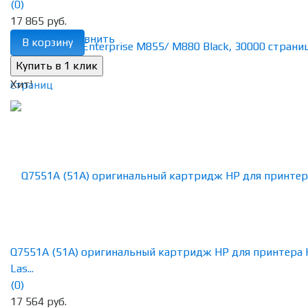
(0)
17 865 руб.
избранное
сравнить
В корзину
Хит!
Q7551A (51A) оригинальный картридж HP для принтера
Las...
(0)
17 564 руб.