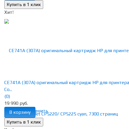
Хит!
CE741A (307A) оригинальный картридж HP для принтер
Co...
(0)
19 990 руб.
избранное
сравнить
В корзину