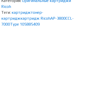
Категория:
Оригинальные картриджи
Ricoh
Теги:
картридж
тонер-
картридж
картридж Ricoh
AP-3800C
CL-
7000
Type 105
885409