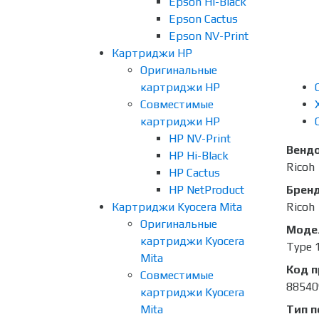
Epson Hi-Black
Epson Cactus
Epson NV-Print
Картриджи HP
Оригинальные
картриджи HP
Совместимые
картриджи HP
HP NV-Print
Венд
HP Hi-Black
Ricoh
HP Cactus
HP NetProduct
Брен
Картриджи Kyocera Mita
Ricoh
Оригинальные
Моде
картриджи Kyocera
Type 
Mita
Код 
Совместимые
88540
картриджи Kyocera
Mita
Тип п