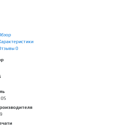
Обзор
Характеристики
Отзывы
0
ор
д
ль
105
производителя
9
ечати