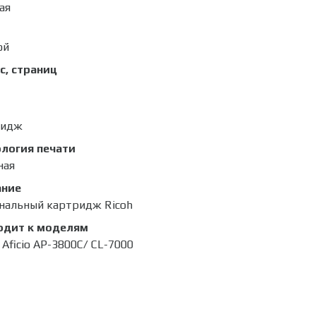
ая
ой
с, страниц
ридж
логия печати
ная
ание
нальный картридж Ricoh
одит к моделям
 Aficio AP-3800C/ CL-7000