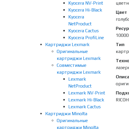
Kyocera NV-Print
цветн
Kyocera Hi-Black
Цвет
Kyocera
голуб
NetProduct
Ресур
Kyocera Cactus
10000
Kyocera ProfiLine
Картриджи Lexmark
Тип
Оригинальные
карт
картриджи Lexmark
Техно
Совместимые
лазер
картриджи Lexmark
Опис
Lexmark
ориги
NetProduct
Lexmark NV-Print
Подх
Lexmark Hi-Black
RICOH
Lexmark Cactus
Картриджи Minolta
Оригинальные
картриджи Minolta