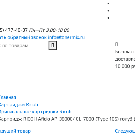
95) 477-48-37
Пн—Пт 9.00-18.00
ать обратный звонок
info@tonermix.ru
Бесплат
доставка
10 000 р
Главная
Картриджи Ricoh
Оригинальные картриджи Ricoh
Картридж RICOH Aficio AP-3800C/ CL-7000 (Type 105) голуб 
ыдущий товар
Следующ