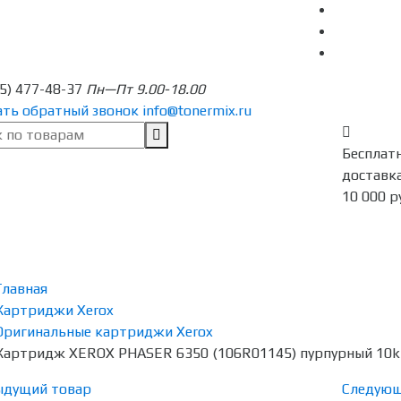
95) 477-48-37
Пн—Пт 9.00-18.00
ать обратный звонок
info@tonermix.ru
Бесплат
доставка
10 000 р
Главная
Картриджи Xerox
Оригинальные картриджи Xerox
Картридж XEROX PHASER 6350 (106R01145) пурпурный 10k
ыдущий товар
Следующ