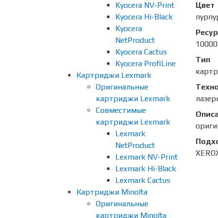
Kyocera NV-Print
Цвет
Kyocera Hi-Black
пурпу
Kyocera
Ресур
NetProduct
10000
Kyocera Cactus
Тип
Kyocera ProfiLine
карт
Картриджи Lexmark
Оригинальные
Техно
картриджи Lexmark
лазер
Совместимые
Опис
картриджи Lexmark
ориги
Lexmark
Подх
NetProduct
XEROX
Lexmark NV-Print
Lexmark Hi-Black
Lexmark Cactus
Картриджи Minolta
Оригинальные
картриджи Minolta