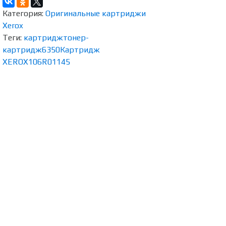
Категория:
Оригинальные картриджи
Xerox
Теги:
картридж
тонер-
картридж
6350
Картридж
XEROX
106R01145