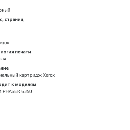
рный
с, страниц
ридж
логия печати
ная
ание
нальный картридж Xerox
одит к моделям
 PHASER 6350