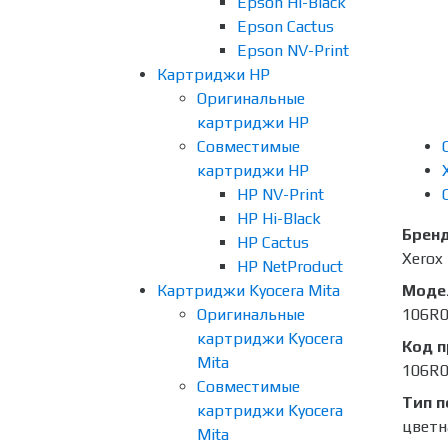
Epson Hi-Black
Epson Cactus
Epson NV-Print
Картриджи HP
Оригинальные
картриджи HP
Совместимые
картриджи HP
HP NV-Print
HP Hi-Black
Брен
HP Cactus
Xerox
HP NetProduct
Картриджи Kyocera Mita
Моде
Оригинальные
106R
картриджи Kyocera
Код 
Mita
106R
Совместимые
Тип п
картриджи Kyocera
цветн
Mita