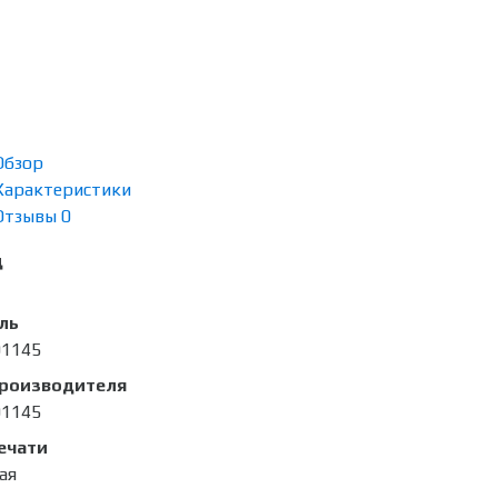
Обзор
Характеристики
Отзывы
0
д
ль
01145
производителя
01145
ечати
ая