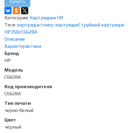
Купить
Категория:
Картриджи HP
Теги:
картридж
тонер-картридж
Струйный картридж
HP
350c
C6628A
Описание
Характеристики
Бренд
HP
Модель
C6628A
Код производителя
C6628A
Тип печати
черно-белый
Цвет
чёрный