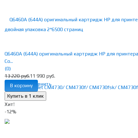
Q6460A (644A) оригинальный картридж HP для принтер
Co...
(0)
13 220 руб.
11 990 руб.
избранное
сравнить
В корзину
Хит!
-12%