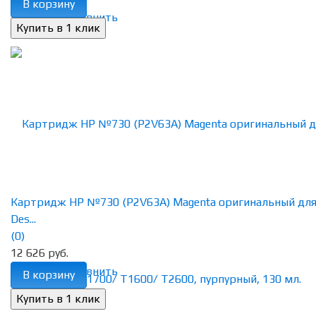
В корзину
избранное
сравнить
Картридж HP №730 (P2V63A) Magenta оригинальный дл
Des...
(0)
12 626 руб.
избранное
сравнить
В корзину