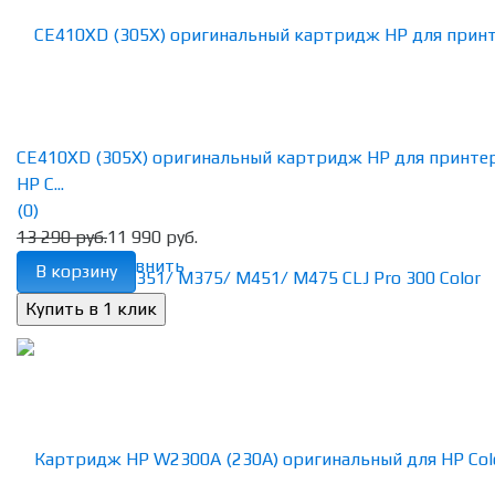
CE410XD (305X) оригинальный картридж HP для принте
HP C...
(0)
13 290 руб.
11 990 руб.
избранное
сравнить
В корзину