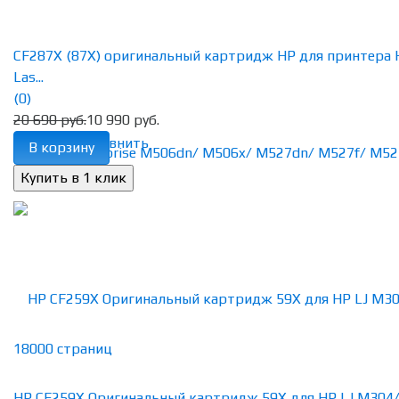
CF287X (87X) оригинальный картридж HP для принтера 
Las...
(0)
20 690 руб.
10 990 руб.
избранное
сравнить
В корзину
HP CF259X Оригинальный картридж 59X для HP LJ M304