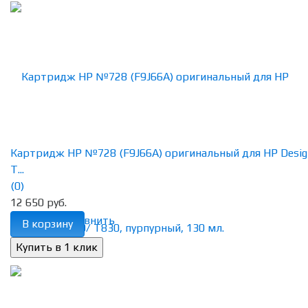
Картридж HP №728 (F9J66A) оригинальный для HP Desig
T...
(0)
12 650 руб.
избранное
сравнить
В корзину