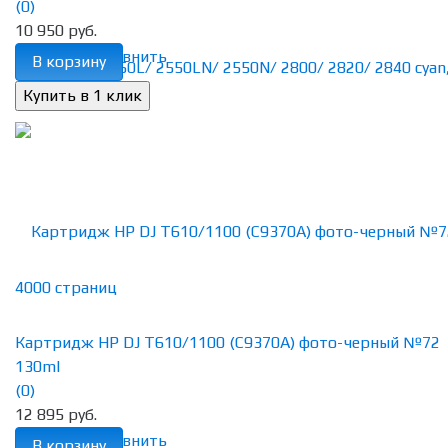
(0)
10 950 руб.
избранное
сравнить
В корзину
Картридж HP DJ T610/1100 (C9370A) фото-черный №72
130ml
(0)
12 895 руб.
избранное
сравнить
В корзину