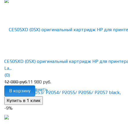
CE505XD (05X) оригинальный картридж HP для принтер
La...
(0)
12 080 руб.
11 980 руб.
избранное
сравнить
В корзину
-9%