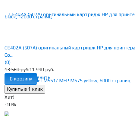
CE402A (507A) оригинальный картридж HP для принтер
Co...
(0)
13 560 руб.
11 990 руб.
избранное
сравнить
В корзину
Хит!
-10%