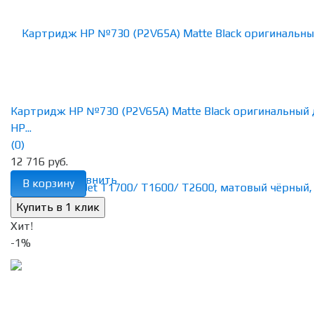
Картридж HP №730 (P2V65A) Matte Black оригинальный 
HP...
(0)
12 716 руб.
избранное
сравнить
В корзину
Хит!
-1%