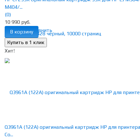
M404/...
(0)
10 990 руб.
избранное
сравнить
В корзину
Хит!
Q3961A (122A) оригинальный картридж HP для принтер
Co...