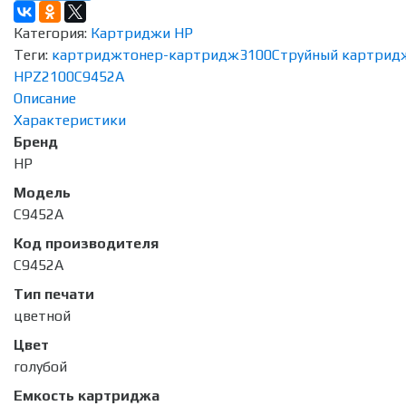
Категория:
Картриджи HP
Теги:
картридж
тонер-картридж
3100
Струйный картрид
HP
Z2100
C9452A
Описание
Характеристики
Бренд
HP
Модель
C9452A
Код производителя
C9452A
Тип печати
цветной
Цвет
голубой
Емкость картриджа