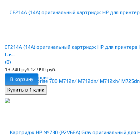
CF214A (14A) оригинальный картридж HP для принтера 
Las...
(0)
13 240 руб.
12 990 руб.
избранное
сравнить
В корзину