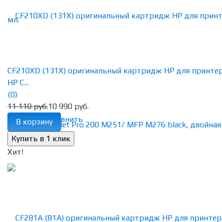
CF210XD (131X) оригинальный картридж HP для принте
HP C...
(0)
11 110 руб.
10 990 руб.
избранное
сравнить
В корзину
Хит!