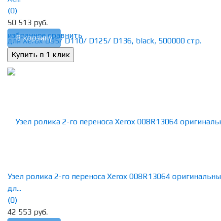
(0)
50 513 руб.
избранное
сравнить
В корзину
Узел ролика 2-го переноса Xerox 008R13064 оригинальн
дл...
(0)
42 553 руб.