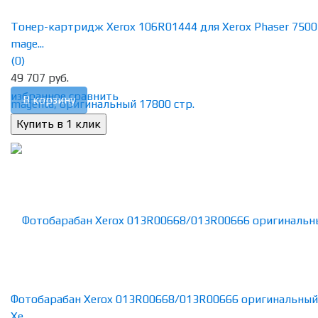
Тонер-картридж Xerox 106R01444 для Xerox Phaser 7500
mage...
(0)
49 707 руб.
избранное
сравнить
В корзину
Фотобарабан Xerox 013R00668/013R00666 оригинальный
Xe...