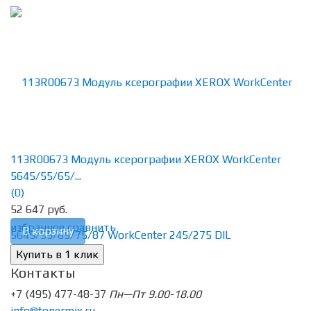
113R00673 Модуль ксерографии XEROX WorkCenter
5645/55/65/...
(0)
52 647 руб.
избранное
сравнить
В корзину
Контакты
+7 (495) 477-48-37
Пн—Пт 9.00-18.00
info@tonermix.ru