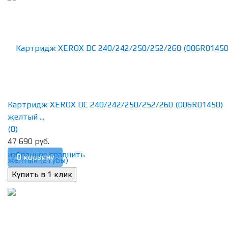
Картридж XEROX DC 240/242/250/252/260 (006R01450)
желтый ...
(0)
47 690 руб.
избранное
сравнить
В корзину