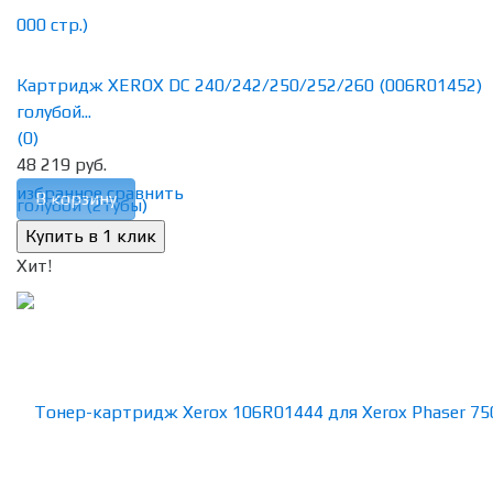
Картридж XEROX DC 240/242/250/252/260 (006R01452)
голубой...
(0)
48 219 руб.
избранное
сравнить
В корзину
Хит!