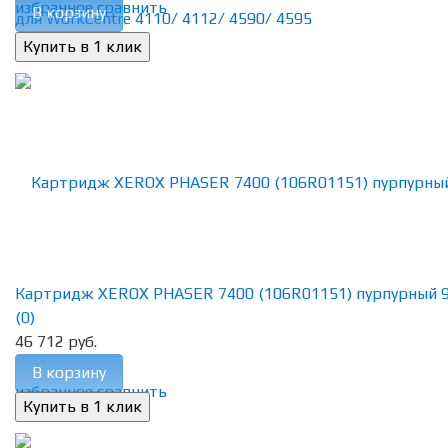
избранное
сравнить
В корзину
Картридж XEROX PHASER 7400 (106R01151) пурпурный 
(0)
46 712 руб.
В корзину
избранное
сравнить