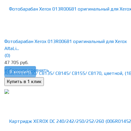
Фотобарабан Xerox 013R00681 оригинальный для Xerox
AltaLi...
(0)
47 705 руб.
избранное
сравнить
В корзину