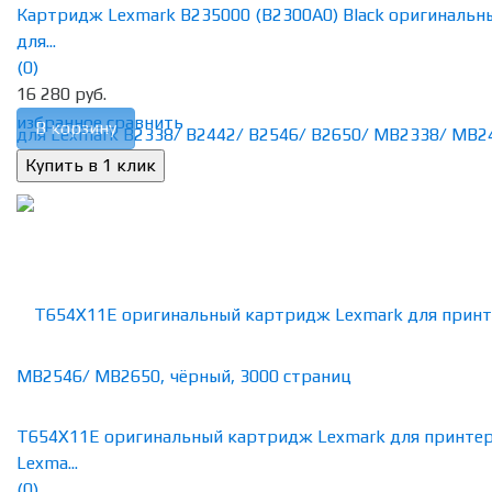
Картридж Lexmark B235000 (B2300A0) Black оригинальн
для...
(0)
16 280 руб.
избранное
сравнить
В корзину
T654X11E оригинальный картридж Lexmark для принте
Lexma...
(0)