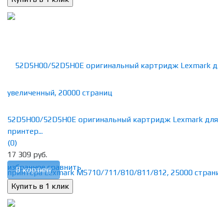
52D5H00/52D5H0E оригинальный картридж Lexmark для
принтер...
(0)
17 309 руб.
избранное
сравнить
В корзину