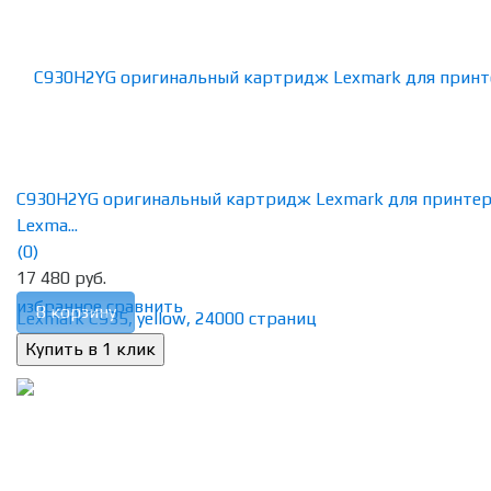
C930H2YG оригинальный картридж Lexmark для принте
Lexma...
(0)
17 480 руб.
избранное
сравнить
В корзину