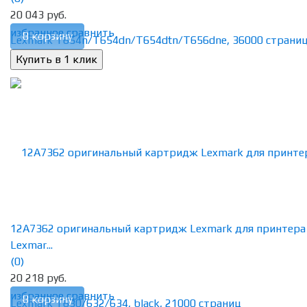
20 043 руб.
избранное
сравнить
В корзину
12A7362 оригинальный картридж Lexmark для принтера
Lexmar...
(0)
20 218 руб.
избранное
сравнить
В корзину