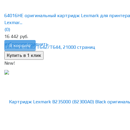
64016HE оригинальный картридж Lexmark для принтера
Lexmar...
(0)
16 442 руб.
избранное
сравнить
В корзину
New!