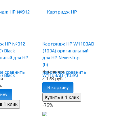
дж HP №912
Картридж HP W1103AD
) Black
(103A) оригинальный
льный для HP
для HP Neverstop ...
(0)
В наличии
ое
сравнить
избранное
сравнить
ии
2 128 руб.
.
В корзину
ину
-76%