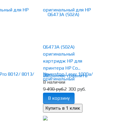
Q6473A (502A)
оригинальный
картридж HP для
принтера HP Co...
(0)
избранное
сравнить
В наличии
9 490 руб.
2 300 руб.
В корзину