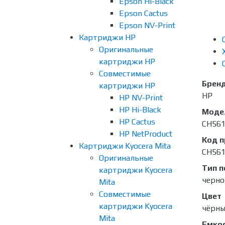
Epson Hi-Black
Epson Cactus
Epson NV-Print
Картриджи HP
Оригинальные
картриджи HP
Совместимые
Брен
картриджи HP
HP
HP NV-Print
HP Hi-Black
Моде
HP Cactus
CH56
HP NetProduct
Код 
Картриджи Kyocera Mita
CH56
Оригинальные
Тип п
картриджи Kyocera
черно
Mita
Совместимые
Цвет
картриджи Kyocera
чёрн
Mita
Емко