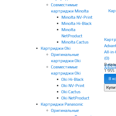
Совместимые
картриджи Minolta
Minolta NV-Print
Minolta Hi-Black
Minolta
NetProduct
Картр
Minolta Cactus
Advan
Картриджи Oki
All-in
Оригинальные
(0)
картриджи Oki
В нал
избра
Совместимые
1 955 
картриджи Oki
В к
Oki Hi-Black
Oki NV-Print
Oki Cactus
Oki NetProduct
Картриджи Panasonic
Оригинальные