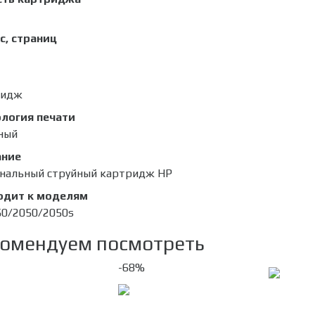
с, страниц
ридж
логия печати
ный
ание
нальный струйный картридж HP
одит к моделям
50/2050/2050s
омендуем посмотреть
-68%