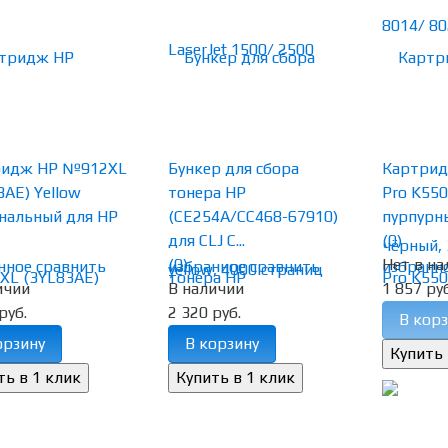
ридж HP №912XL
Бункер для сбора
Картридж
3AE) Yellow
тонера HP
Pro K550
нальный для HP
(CE254A/CC468-67910)
пурпурны
для CLJ C...
(0)
(0)
Нет в на
нное
сравнить
избранное
сравнить
избранн
ичии
В наличии
1 857 руб
руб.
2 320 руб.
В корз
орзину
В корзину