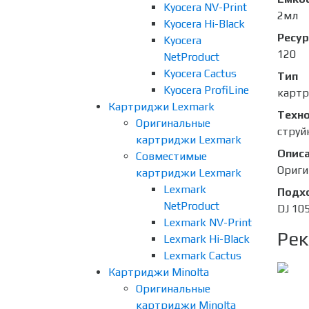
Kyocera NV-Print
2мл
Kyocera Hi-Black
Ресур
Kyocera
120
NetProduct
Kyocera Cactus
Тип
Kyocera ProfiLine
карт
Картриджи Lexmark
Техно
Оригинальные
струй
картриджи Lexmark
Опис
Совместимые
Ориги
картриджи Lexmark
Lexmark
Подх
NetProduct
DJ 10
Lexmark NV-Print
Рек
Lexmark Hi-Black
Lexmark Cactus
Картриджи Minolta
Оригинальные
картриджи Minolta