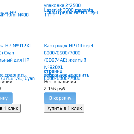
дж HP №912XL
Картридж HP Officejet
) Cyan
6000/6500/7000
льный для HP
(CD974AE) желтый
№920XL
(0)
ое
сравнить
избранное
сравнить
личии
Нет в наличии
.
2 156 руб.
ину
В корзину