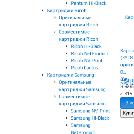
Pantum Hi-Black
Картриджи Ricoh
Оригинальные
картриджи Ricoh
Совместимые
картриджи Ricoh
Ricoh Hi-Black
Карт
Ricoh NetProduct
(3YL8
Ricoh NV-Print
ориги
Ricoh Cactus
O...
Картриджи Samsung
(0)
избра
Оригинальные
В нал
картриджи Samsung
2 315 
Совместимые
В к
картриджи Samsung
Samsung NV-Print
Samsung Hi-Black
Samsung
NetProduct