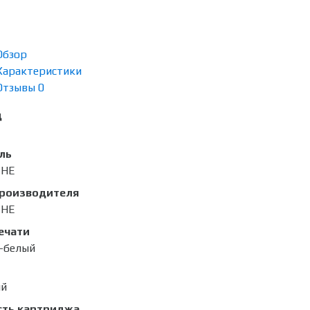
Обзор
Характеристики
Отзывы
0
д
ль
1HE
производителя
1HE
ечати
-белый
ый
сть картриджа