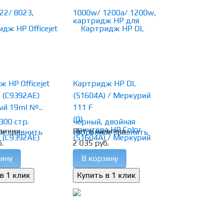
 HP Officejet
Картридж HP DL
 (C9392AE)
(51604A) / Меркурий
й 19ml №...
111 F
(0)
личии
Нет в наличии
ое
сравнить
избранное
сравнить
.
2 035 руб.
ину
В корзину