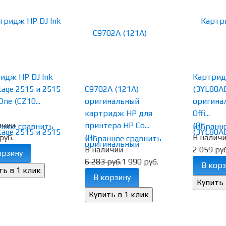
идж HP DJ Ink
Картри
tage 2515 и 2515
C9702A (121A)
(3YL80AE
-One (CZ10...
оригинальный
оригина
картридж HP для
Offi...
ичии
принтера HP Co...
(0)
нное
сравнить
избранн
руб.
(0)
В налич
избранное
сравнить
В наличии
2 059 руб
орзину
6 283 руб.
1 990 руб.
В корз
В корзину