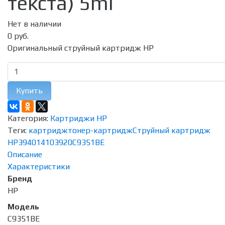
текста) 5ml
Нет в наличии
0 руб.
Оригинальный струйный картридж HP
Купить
Категория:
Картриджи HP
Теги:
картридж
тонер-картридж
Струйный картридж
HP
3940
1410
3920
C9351ВE
Описание
Характеристики
Бренд
HP
Модель
C9351ВE