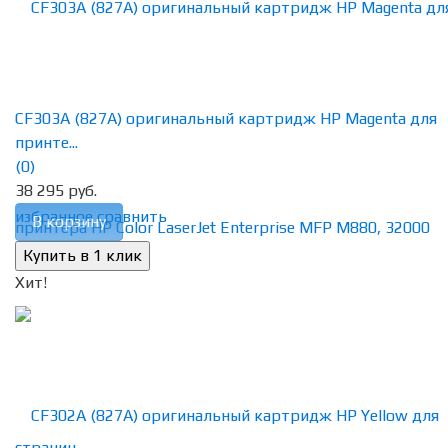
CF303A (827A) оригинальный картридж HP Magenta для
принте...
(0)
38 295 руб.
избранное
сравнить
В корзину
Хит!