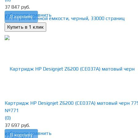
37 847 руб.
избранное
сравнить
В корзину
Картридж HP Designjet Z6200 (CE037A) матовый черн 77
№771
(0)
37 697 руб.
избранное
сравнить
В корзину