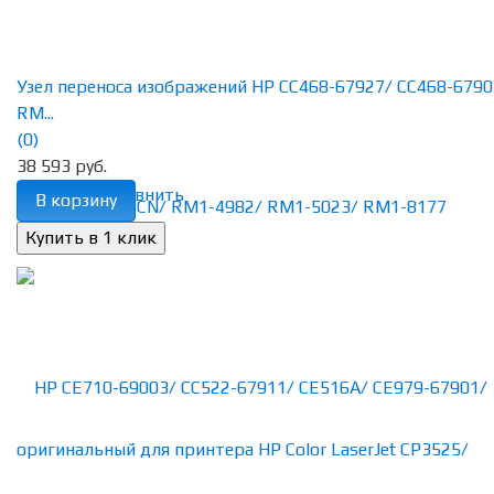
Узел переноса изображений HP CC468-67927/ CC468-6790
RM...
(0)
38 593 руб.
избранное
сравнить
В корзину