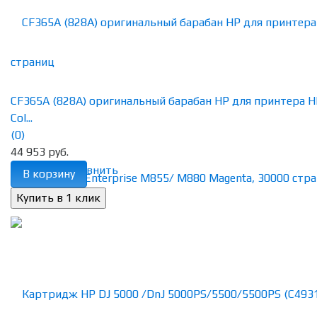
CF365A (828A) оригинальный барабан HP для принтера H
Col...
(0)
44 953 руб.
избранное
сравнить
В корзину