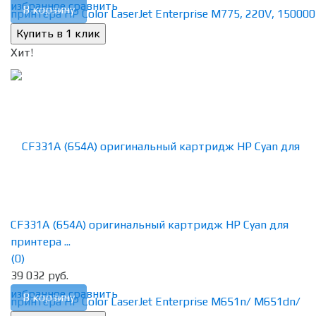
избранное
сравнить
В корзину
Хит!
CF331A (654A) оригинальный картридж HP Cyan для
принтера ...
(0)
39 032 руб.
избранное
сравнить
В корзину