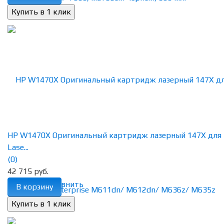
HP W1470X Оригинальный картридж лазерный 147X для
Lase...
(0)
42 715 руб.
избранное
сравнить
В корзину