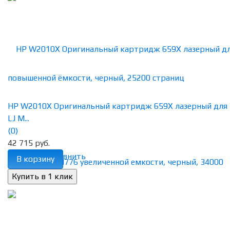
HP W2010X Оригинальный картридж 659X лазерный для
LJ M...
(0)
42 715 руб.
избранное
сравнить
В корзину