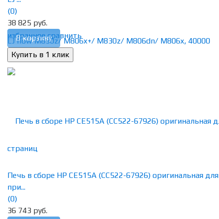
(0)
38 825 руб.
избранное
сравнить
В корзину
Печь в сборе HP CE515A (CC522-67926) оригинальная для
при...
(0)
36 743 руб.