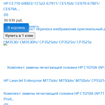
HP CE710-69003/ CC522-67911/ CE516A/ CE979-67901/
CE979A ...
(0)
39 939 руб.
избранное
сравнить
В корзину
Комплект замены печатающей головки HP C1Q10A (№71
Print...
(0)