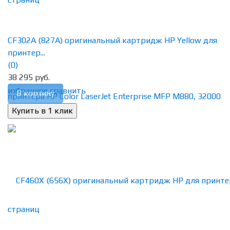
CF302A (827A) оригинальный картридж HP Yellow для
принтер...
(0)
38 295 руб.
избранное
сравнить
В корзину