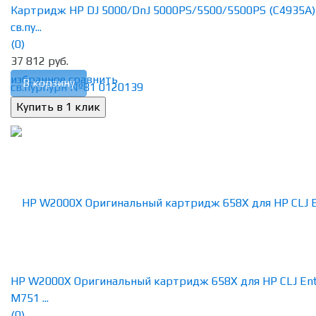
Картридж HP DJ 5000/DnJ 5000PS/5500/5500PS (C4935A)
св.пу...
(0)
37 812 руб.
избранное
сравнить
В корзину
HP W2000X Оригинальный картридж 658X для HP CLJ En
M751 ...
(0)