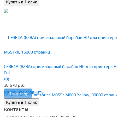
CF364A (828A) оригинальный барабан HP для принтера H
Col...
(0)
36 570 руб.
избранное
сравнить
В корзину
Контакты