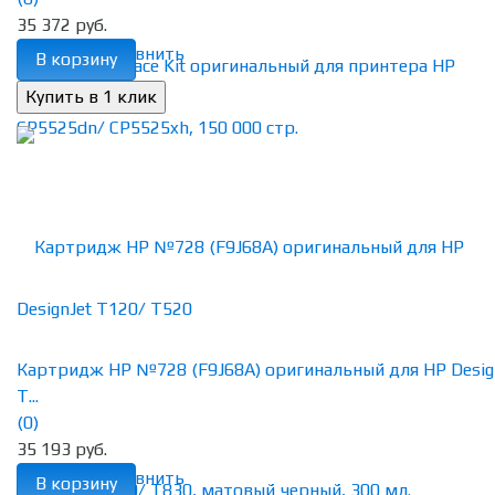
35 372 руб.
избранное
сравнить
В корзину
Картридж HP №728 (F9J68A) оригинальный для HP Desig
T...
(0)
35 193 руб.
избранное
сравнить
В корзину