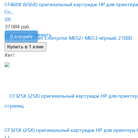
CF460X (656X) оригинальный картридж HP для принтера
Co...
(0)
37 084 руб.
избранное
сравнить
В корзину
Хит!
CF325X (25X) оригинальный картридж HP для принтера 
LJ ...