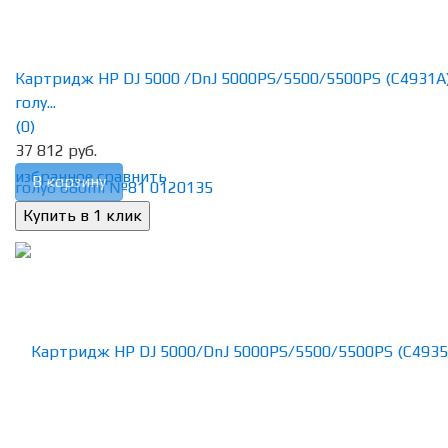
Картридж HP DJ 5000 /DnJ 5000PS/5500/5500PS (C4931A
голу...
(0)
37 812 руб.
избранное
сравнить
В корзину