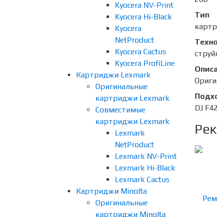
Kyocera NV-Print
Тип
Kyocera Hi-Black
карт
Kyocera
NetProduct
Техно
Kyocera Cactus
струй
Kyocera ProfiLine
Опис
Картриджи Lexmark
Ориги
Оригинальные
Подх
картриджи Lexmark
DJ F4
Совместимые
картриджи Lexmark
Рек
Lexmark
NetProduct
Lexmark NV-Print
Lexmark Hi-Black
Lexmark Cactus
Картриджи Minolta
Оригинальные
картриджи Minolta