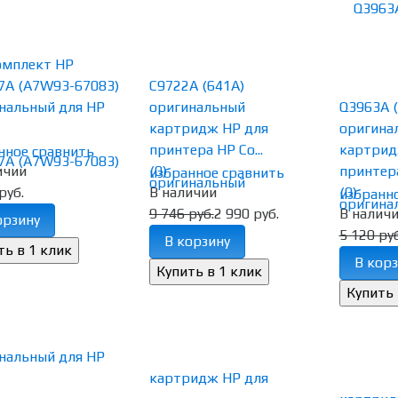
омплект HP
A (A7W93-67083)
C9722A (641A)
нальный для HP
оригинальный
Q3963A (
картридж HP для
оригина
принтера HP Co...
картрид
нное
сравнить
ичии
(0)
принтера
избранное
сравнить
руб.
В наличии
(0)
избранн
9 746 руб.
2 990 руб.
В налич
орзину
5 120 руб
В корзину
В корз