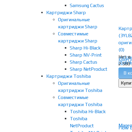
Samsung Cactus
Картриджи Sharp
Оригинальные
картриджи Sharp
Карт
Совместимые
(3YL8
картриджи Sharp
ориги
Sharp Hi-Black
(0)
Sharp NV-Print
Нет в
избра
Sharp Cactus
2 588 
Sharp NetProduct
В к
Картриджи Toshiba
Оригинальные
картриджи Toshiba
Совместимые
картриджи Toshiba
Toshiba Hi-Black
Toshiba
NetProduct