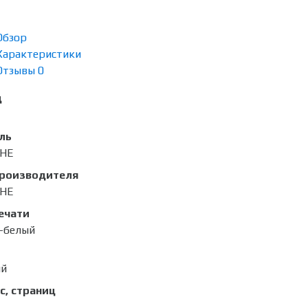
Обзор
Характеристики
Отзывы
0
д
ль
0HE
производителя
0HE
ечати
-белый
ый
с, страниц