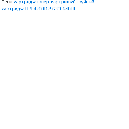
Теги:
картридж
тонер-картридж
Струйный
картридж HP
F4200
D2563
CC640HE