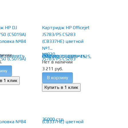
ж HP DJ
Картридж HP Officejet
50 (C5019A)
J5783/PS C5283
головка №84
(CB337HE) цветной
№1...
личии
(0)
ое
сравнить
избранное
сравнить
.
Нет в наличии
3 211 руб.
ину
В корзину