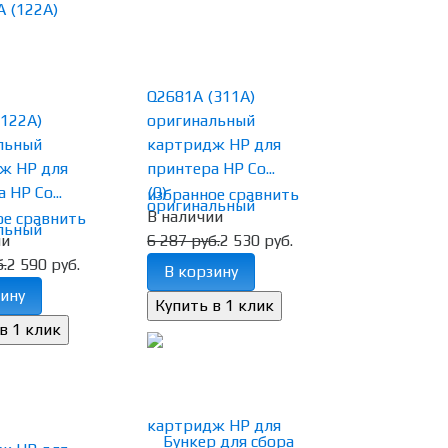
Q2681A (311A)
122A)
оригинальный
льный
картридж HP для
ж HP для
принтера HP Co...
 HP Co...
(0)
избранное
сравнить
В наличии
ое
сравнить
ии
6 287 руб.
2 530 руб.
.
2 590 руб.
В корзину
ину