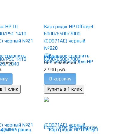
ж HP DJ
Картридж HP Officejet
40/PSC 1410
6000/6500/7000
E) черный №21
(CD971AE) черный
№920
(0)
ое
сравнить
избранное
сравнить
личии
Нет в наличии
.
2 990 руб.
ину
В корзину