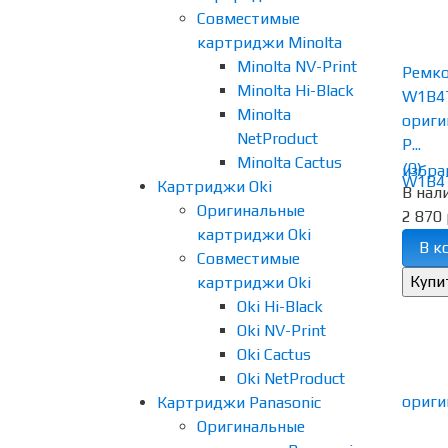
Совместимые
картриджи Minolta
Minolta NV-Print
Ремк
Minolta Hi-Black
W1B47
Minolta
ориги
NetProduct
P...
Minolta Cactus
(0)
избра
Картриджи Oki
В нал
Оригинальные
2 870 
картриджи Oki
В к
Совместимые
картриджи Oki
Oki Hi-Black
Oki NV-Print
Oki Cactus
Oki NetProduct
Картриджи Panasonic
Оригинальные