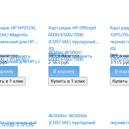
ридж HP №912XL
Картридж HP Officejet
Картрид
2AE) Magenta
6000/6500/7000
10PS/20/
нальный для HP ...
(CD973AE) пурпурный ...
черная 
(0)
(0)
 наличии
Нет в наличии
Нет в на
нное
сравнить
избранное
сравнить
избранн
руб.
2 563 руб.
3 115 руб
орзину
В корзину
В корз