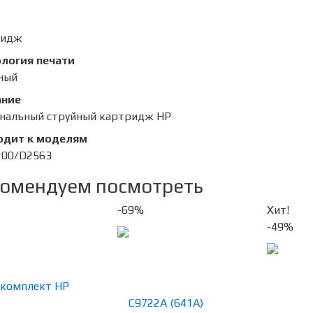
ридж
логия печати
ный
ание
нальный струйный картридж HP
одит к моделям
200/D2563
омендуем посмотреть
-69%
Хит!
-49%