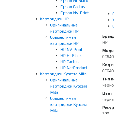
Epson Hi-Black
Epson Cactus
Epson NV-Print
Картриджи HP
Оригинальные
картриджи HP
Брен
Совместимые
HP
картриджи HP
HP NV-Print
Моде
HP Hi-Black
CC64
HP Cactus
Код 
HP NetProduct
CC64
Картриджи Kyocera Mita
Тип п
Оригинальные
черно
картриджи Kyocera
Mita
Цвет
Совместимые
чёрн
картриджи Kyocera
Ресур
Mita
200