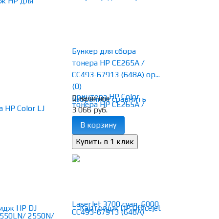
Бункер для сбора
тонера HP CE265A /
CC493-67913 (648A) ор...
(0)
В наличии
избранное
сравнить
3 066 руб.
В корзину