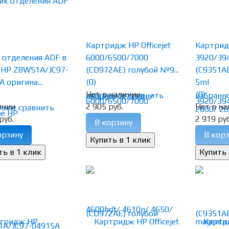
Картридж HP Officejet
Картрид
 отделения ADF в
6000/6500/7000
3920/39
 HP Z8W51A/JC97-
(CD972AE) голубой №9...
(C9351A
 оригина...
(0)
5ml
Нет в наличии
(0)
избранное
сравнить
избранн
ичии
2 905 руб.
Нет в на
нное
сравнить
руб.
2 919 руб
В корзину
орзину
В корз