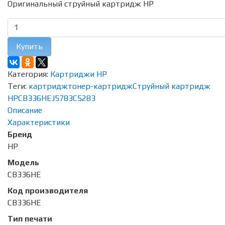
Оригинальный струйный картридж HP
Купить
Категория:
Картриджи HP
Теги:
картридж
тонер-картридж
Струйный картридж
HP
CB336HE
J5783
C5283
Описание
Характеристики
Бренд
HP
Модель
CB336HE
Код производителя
CB336HE
Тип печати