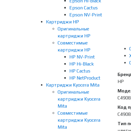
Epson Hi-Black
Epson Cactus
Epson NV-Print
Картриджи HP
Оригинальные
картриджи HP
Совместимые
картриджи HP
HP NV-Print
HP Hi-Black
HP Cactus
Брен
HP NetProduct
HP
Картриджи Kyocera Mita
Моде
Оригинальные
C4908
картриджи Kyocera
Mita
Код 
Совместимые
C4908
картриджи Kyocera
Тип п
Mita
цветн