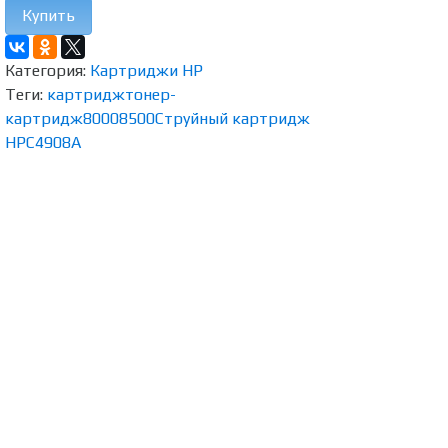
Купить
Категория:
Картриджи HP
Теги:
картридж
тонер-
картридж
8000
8500
Струйный картридж
HP
C4908A