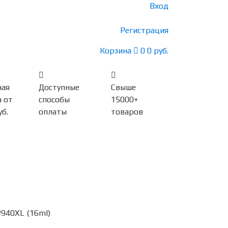
Вход
Регистрация
Корзина
0
0 руб.
ная
Доступные
Свыше
 от
способы
15000+
уб.
оплаты
товаров
№940XL (16ml)