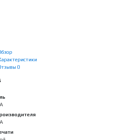
Обзор
Характеристики
Отзывы
0
д
ль
A
производителя
A
ечати
ой