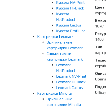
Kyocera NV-Print
Цвет
Kyocera Hi-Black
пурпу
Kyocera
NetProduct
Емко
Kyocera Cactus
16мл
Kyocera ProfiLine
Ресур
Картриджи Lexmark
1400
Оригинальные
Тип
картриджи Lexmark
карт
Совместимые
картриджи Lexmark
Техно
Lexmark
струй
NetProduct
Опис
Lexmark NV-Print
Ориги
Lexmark Hi-Black
Подх
Lexmark Cactus
Office
Картриджи Minolta
Оригинальные
картриджи Minolta