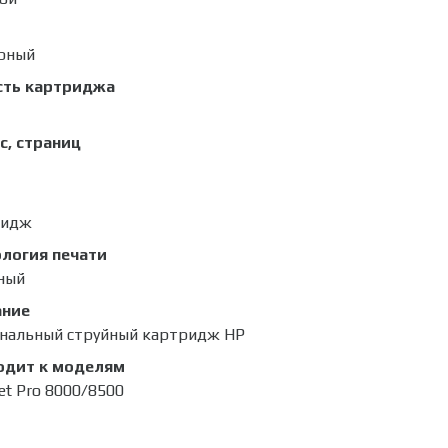
рный
сть картриджа
с, страниц
ридж
логия печати
ный
ание
нальный струйный картридж HP
одит к моделям
jet Pro 8000/8500