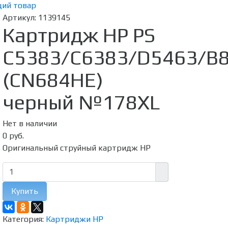
ий товар
Артикул:
1139145
Картридж HP PS
C5383/C6383/D5463/B
(CN684HE)
черный №178XL
Нет в наличии
0 руб.
Оригинальный струйный картридж HP
Купить
Категория:
Картриджи HP