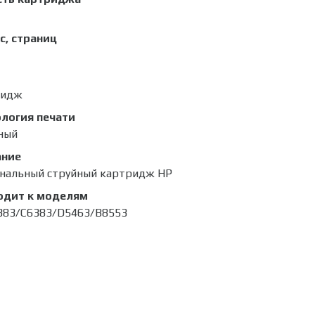
с, страниц
ридж
логия печати
ный
ание
нальный струйный картридж HP
одит к моделям
383/C6383/D5463/B8553