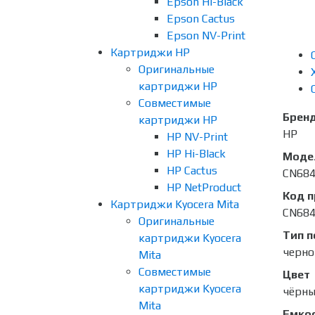
Epson Hi-Black
Epson Cactus
Epson NV-Print
Картриджи HP
Оригинальные
картриджи HP
Совместимые
Брен
картриджи HP
HP
HP NV-Print
HP Hi-Black
Моде
HP Cactus
CN68
HP NetProduct
Код 
Картриджи Kyocera Mita
CN68
Оригинальные
Тип п
картриджи Kyocera
черно
Mita
Совместимые
Цвет
картриджи Kyocera
чёрн
Mita
Емко