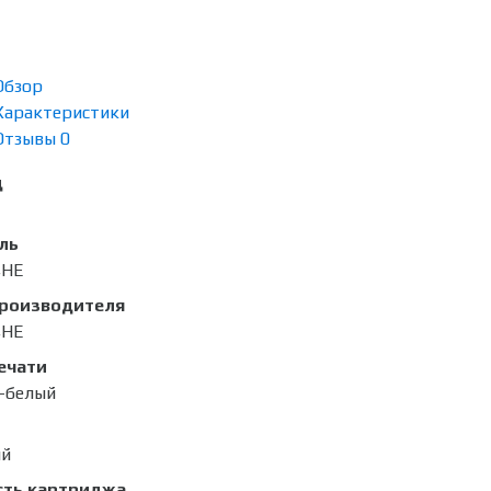
Обзор
Характеристики
Отзывы
0
д
ль
4HE
производителя
4HE
ечати
-белый
ый
сть картриджа