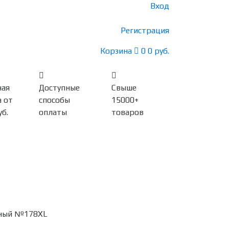
Вход
Регистрация
Корзина
0
0 руб.
ная
Доступные
Свыше
 от
способы
15000+
уб.
оплаты
товаров
рный №178XL