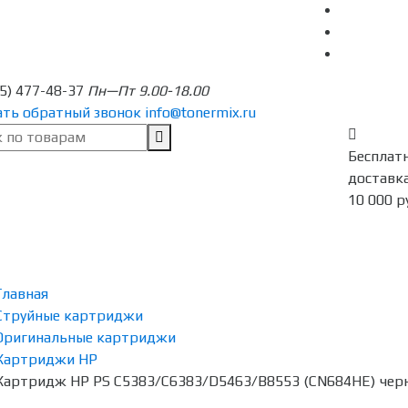
95) 477-48-37
Пн—Пт 9.00-18.00
ать обратный звонок
info@tonermix.ru
Бесплат
доставка
10 000 р
Главная
Струйные картриджи
Оригинальные картриджи
Картриджи HP
Картридж HP PS C5383/C6383/D5463/B8553 (CN684HE) че