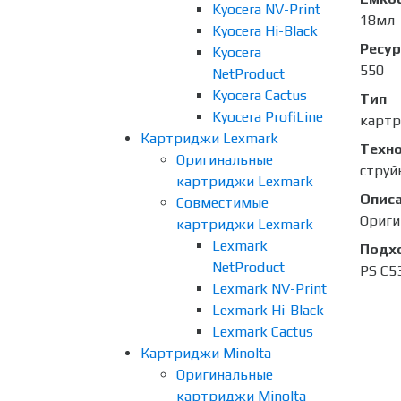
Kyocera NV-Print
18мл
Kyocera Hi-Black
Ресур
Kyocera
550
NetProduct
Kyocera Cactus
Тип
Kyocera ProfiLine
карт
Картриджи Lexmark
Техно
Оригинальные
струй
картриджи Lexmark
Опис
Совместимые
Ориги
картриджи Lexmark
Lexmark
Подх
NetProduct
PS C5
Lexmark NV-Print
Lexmark Hi-Black
Lexmark Cactus
Картриджи Minolta
Оригинальные
картриджи Minolta