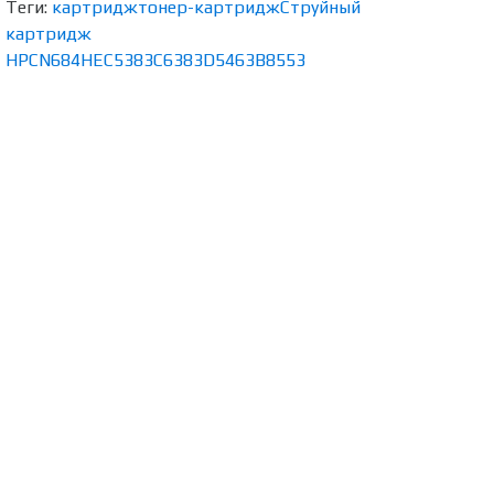
Теги:
картридж
тонер-картридж
Струйный
картридж
HP
CN684HE
C5383
C6383
D5463
B8553