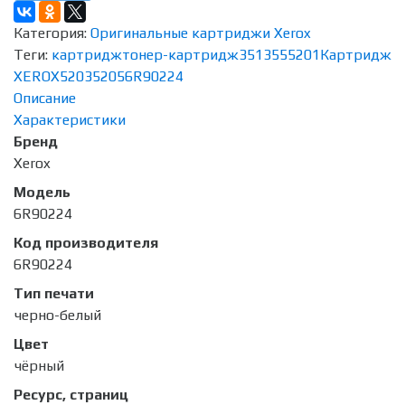
Категория:
Оригинальные картриджи Xerox
Теги:
картридж
тонер-картридж
351
355
5201
Картридж
XEROX
5203
5205
6R90224
Описание
Характеристики
Бренд
Xerox
Модель
6R90224
Код производителя
6R90224
Тип печати
черно-белый
Цвет
чёрный
Ресурс, страниц