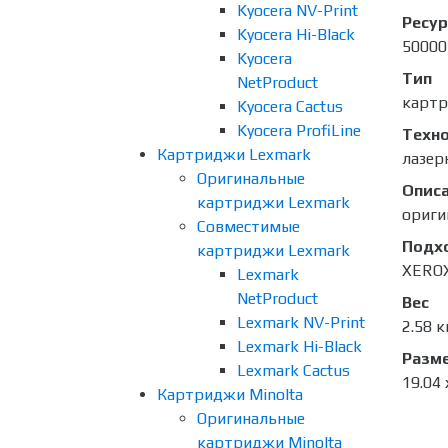
Kyocera NV-Print
Ресур
Kyocera Hi-Black
50000
Kyocera
Тип
NetProduct
карт
Kyocera Cactus
Kyocera ProfiLine
Техно
Картриджи Lexmark
лазер
Оригинальные
Опис
картриджи Lexmark
ориги
Совместимые
Подх
картриджи Lexmark
XEROX
Lexmark
NetProduct
Вес
Lexmark NV-Print
2.58 к
Lexmark Hi-Black
Разме
Lexmark Cactus
19.04 
Картриджи Minolta
Оригинальные
картриджи Minolta