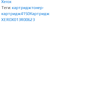
Xerox
Теги:
картридж
тонер-
картридж
4150
Картридж
XEROX
013R00623