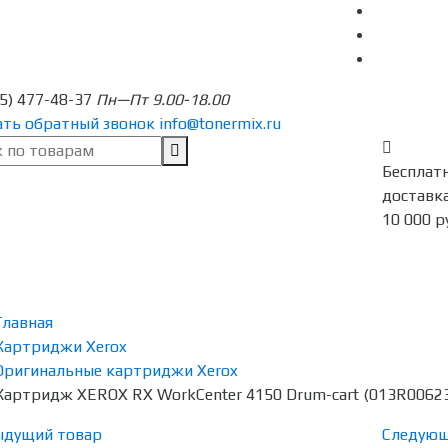
95) 477-48-37
Пн—Пт 9.00-18.00
ать обратный звонок
info@tonermix.ru
Бесплат
доставка
10 000 р
Главная
Картриджи Xerox
Оригинальные картриджи Xerox
Картридж XEROX RX WorkCenter 4150 Drum-cart (013R00623
ыдущий товар
Следующ