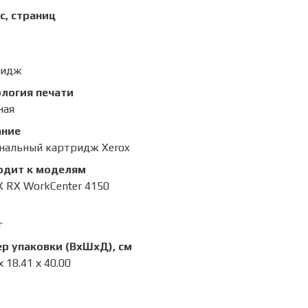
с, страниц
ридж
логия печати
ная
ание
нальный картридж Xerox
одит к моделям
 RX WorkCenter 4150
г
р упаковки (ВхШхД), см
х 18.41 х 40.00