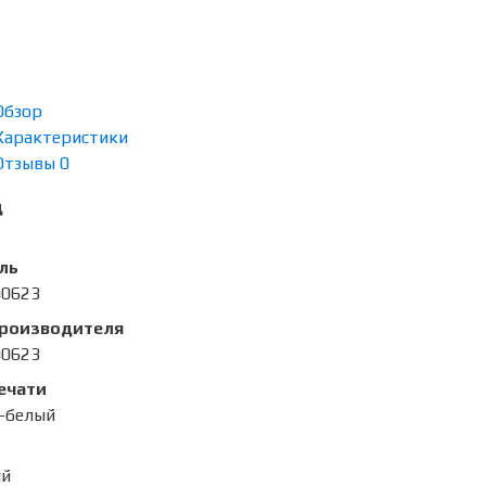
Обзор
Характеристики
Отзывы
0
д
ль
00623
производителя
00623
ечати
-белый
ый