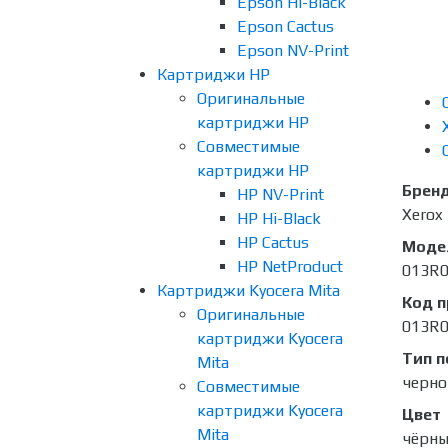
Epson Hi-Black
Epson Cactus
Epson NV-Print
Картриджи HP
Оригинальные
картриджи HP
Совместимые
картриджи HP
Брен
HP NV-Print
Xerox
HP Hi-Black
HP Cactus
Моде
HP NetProduct
013R
Картриджи Kyocera Mita
Код 
Оригинальные
013R
картриджи Kyocera
Тип п
Mita
черно
Совместимые
картриджи Kyocera
Цвет
Mita
чёрн