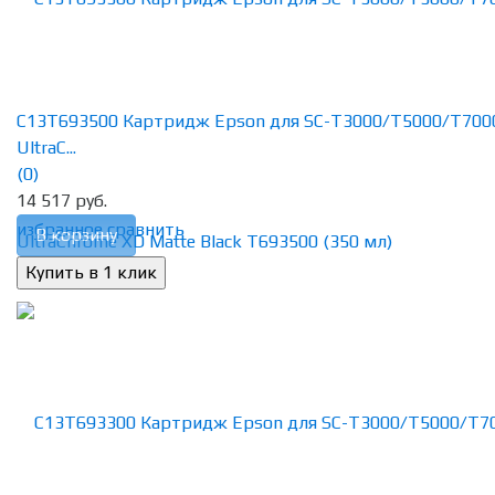
C13T693500 Картридж Epson для SC-T3000/T5000/T700
UltraC...
(0)
14 517 руб.
избранное
сравнить
В корзину