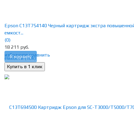
Epson C13T754140 Черный картридж экстра повышенно
емкост...
(0)
18 211 руб.
избранное
сравнить
В корзину