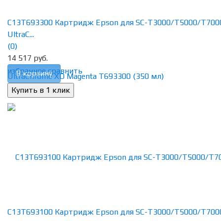
C13T693300 Картридж Epson для SC-T3000/T5000/T700
UltraC...
(0)
14 517 руб.
избранное
сравнить
В корзину
C13T693100 Картридж Epson для SC-T3000/T5000/T700