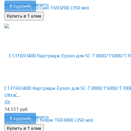
избранное
сравнить
В корзину
C13T693400 Картридж Epson для SC-T3000/T5000/T700
UltraC...
(0)
14 517 руб.
избранное
сравнить
В корзину