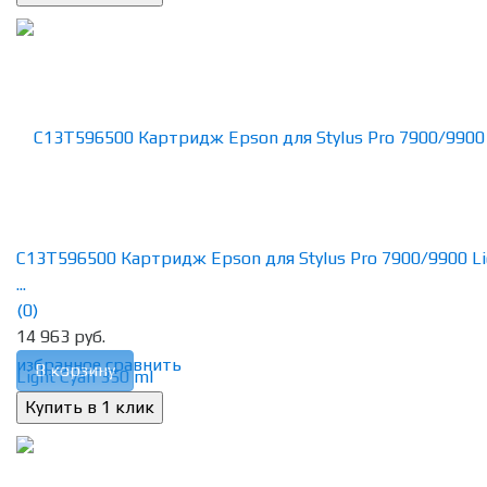
C13T596500 Картридж Epson для Stylus Pro 7900/9900 Li
...
(0)
14 963 руб.
избранное
сравнить
В корзину