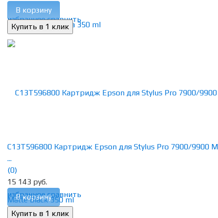
В корзину
избранное
сравнить
C13T596800 Картридж Epson для Stylus Pro 7900/9900 M
...
(0)
15 143 руб.
избранное
сравнить
В корзину