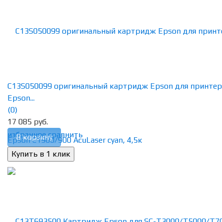
C13S050099 оригинальный картридж Epson для принтер
Epson...
(0)
17 085 руб.
избранное
сравнить
В корзину