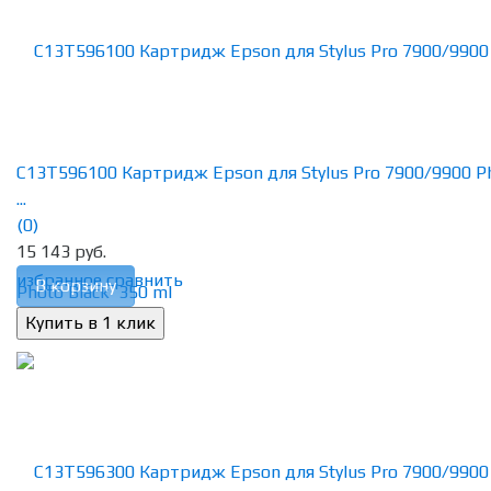
C13T596100 Картридж Epson для Stylus Pro 7900/9900 P
...
(0)
15 143 руб.
избранное
сравнить
В корзину