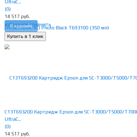
UltraC...
(0)
14 517 руб.
избранное
сравнить
В корзину
C13T693200 Картридж Epson для SC-T3000/T5000/T700
UltraC...
(0)
14 517 руб.