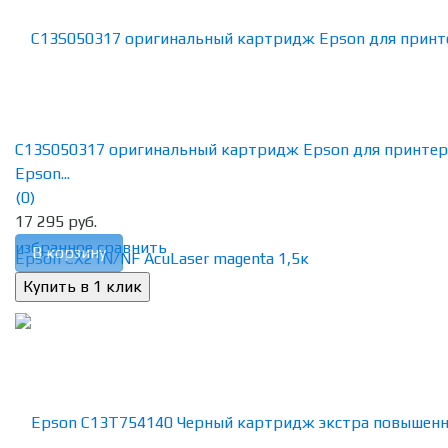
C13S050317 оригинальный картридж Epson для принтер
Epson...
(0)
17 295 руб.
избранное
сравнить
В корзину