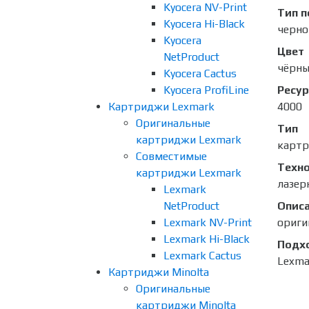
Kyocera NV-Print
Тип п
Kyocera Hi-Black
черно
Kyocera
Цвет
NetProduct
чёрн
Kyocera Cactus
Kyocera ProfiLine
Ресур
Картриджи Lexmark
4000
Оригинальные
Тип
картриджи Lexmark
карт
Совместимые
Техно
картриджи Lexmark
лазер
Lexmark
NetProduct
Опис
Lexmark NV-Print
ориги
Lexmark Hi-Black
Подх
Lexmark Cactus
Lexma
Картриджи Minolta
Оригинальные
картриджи Minolta