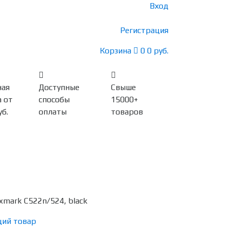
Вход
Регистрация
Корзина
0
0 руб.
ная
Доступные
Свыше
 от
способы
15000+
уб.
оплаты
товаров
mark C522n/524, black
ий товар