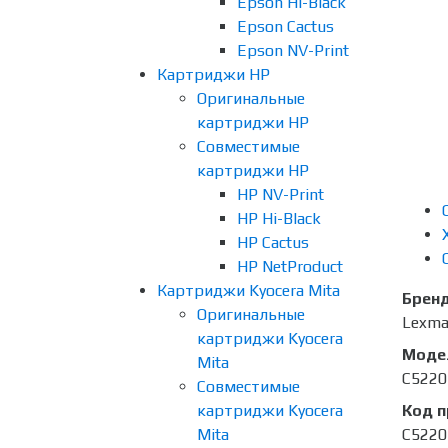
Epson Hi-Black
Epson Cactus
Epson NV-Print
Картриджи HP
Оригинальные
картриджи HP
Совместимые
картриджи HP
HP NV-Print
HP Hi-Black
HP Cactus
HP NetProduct
Картриджи Kyocera Mita
Брен
Оригинальные
Lexma
картриджи Kyocera
Моде
Mita
C5220
Совместимые
картриджи Kyocera
Код 
Mita
C5220