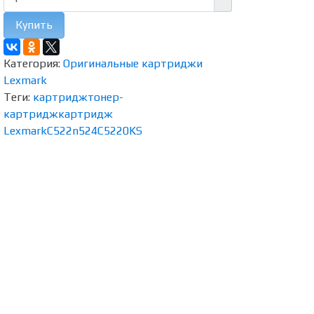
Купить
Категория:
Оригинальные картриджи
Lexmark
Теги:
картридж
тонер-
картридж
картридж
Lexmark
C522n
524
C5220KS