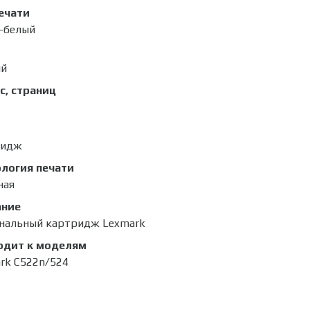
ечати
-белый
ый
с, страниц
ридж
логия печати
ная
ание
нальный картридж Lexmark
одит к моделям
rk C522n/524