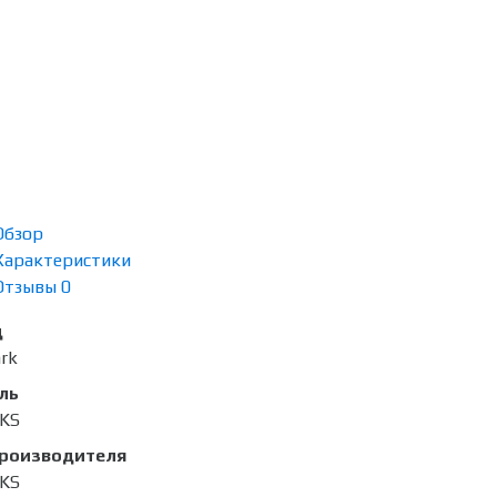
Обзор
Характеристики
Отзывы
0
д
rk
ль
KS
производителя
KS