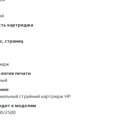
ой
сть картриджа
с, страниц
ридж
логия печати
ный
ание
нальный струйный картридж HP
одит к моделям
00/2500