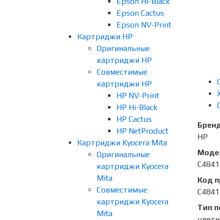
Epson Hi-Black
Epson Cactus
Epson NV-Print
Картриджи HP
Оригинальные
картриджи HP
Совместимые
картриджи HP
HP NV-Print
HP Hi-Black
HP Cactus
Брен
HP NetProduct
HP
Картриджи Kyocera Mita
Моде
Оригинальные
C4841
картриджи Kyocera
Mita
Код 
Совместимые
C4841
картриджи Kyocera
Тип п
Mita
цветн