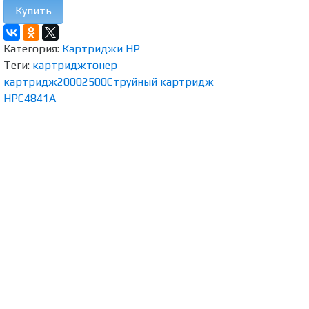
Купить
Категория:
Картриджи HP
Теги:
картридж
тонер-
картридж
2000
2500
Струйный картридж
HP
C4841A