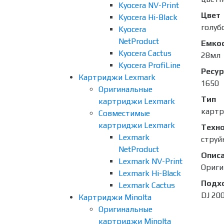
Kyocera NV-Print
Цвет
Kyocera Hi-Black
голуб
Kyocera
NetProduct
Емко
Kyocera Cactus
28мл
Kyocera ProfiLine
Ресур
Картриджи Lexmark
1650
Оригинальные
Тип
картриджи Lexmark
карт
Совместимые
картриджи Lexmark
Техно
Lexmark
струй
NetProduct
Опис
Lexmark NV-Print
Ориги
Lexmark Hi-Black
Подх
Lexmark Cactus
DJ 20
Картриджи Minolta
Оригинальные
картриджи Minolta