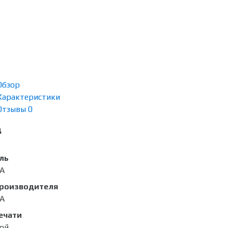
Обзор
Характеристики
Отзывы
0
д
ль
A
производителя
A
ечати
ой