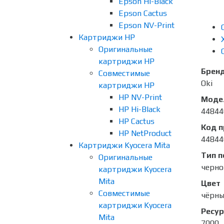
Epson Hi-Black
Epson Cactus
Epson NV-Print
Картриджи HP
Оригинальные
картриджи HP
Брен
Совместимые
Oki
картриджи HP
HP NV-Print
Моде
HP Hi-Black
44844
HP Cactus
Код 
HP NetProduct
44844
Картриджи Kyocera Mita
Тип п
Оригинальные
черно
картриджи Kyocera
Mita
Цвет
Совместимые
чёрн
картриджи Kyocera
Ресур
Mita
7000