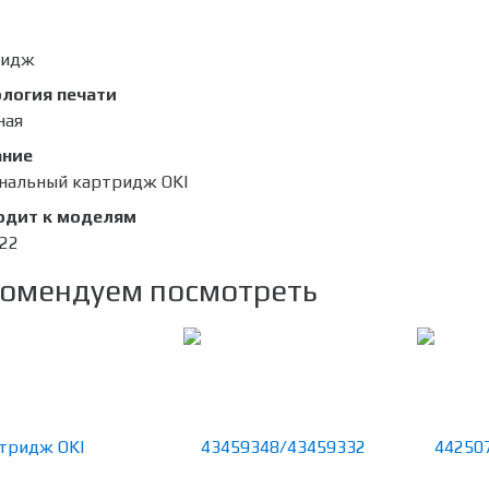
ридж
логия печати
ная
ание
нальный картридж OKI
одит к моделям
822
омендуем посмотреть