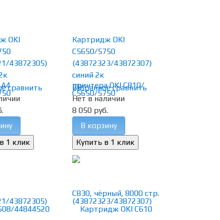
ж OKI
Картридж OKI
750
C5650/5750
21/43872305)
(43872323/43872307)
2к
синий 2к
(0)
ое
сравнить
избранное
сравнить
личии
Нет в наличии
.
8 050 руб.
ину
В корзину