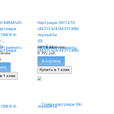
8/44844520
Картридж OKI C610
артридж
(44315324/44315308)
TONER-K-
черный 6к
...
(0)
Нет в наличии
ое
сравнить
избранное
сравнить
личии
8 395 руб.
.
В корзину
ину