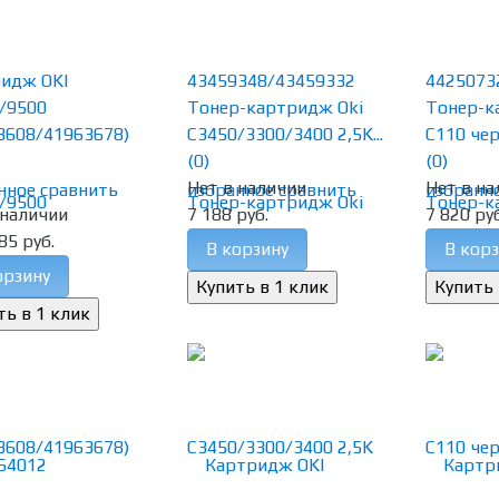
идж OKI
43459348/43459332
4425073
/9500
Тонер-картридж Oki
Тонер-к
3608/41963678)
C3450/3300/3400 2,5K...
C110 чер
(0)
(0)
Нет в наличии
Нет в на
нное
сравнить
избранное
сравнить
избранн
 наличии
7 188 руб.
7 820 руб
85 руб.
В корзину
В корз
орзину