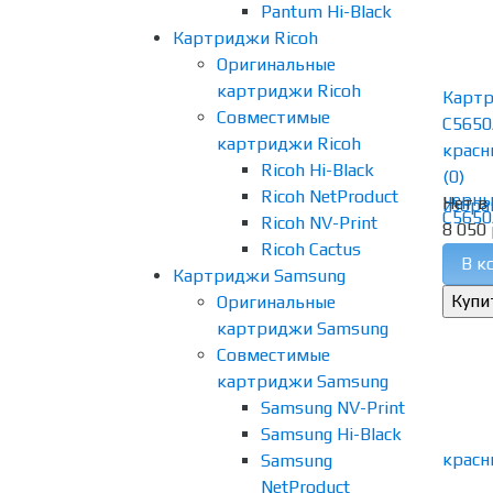
Pantum Hi-Black
Картриджи Ricoh
Оригинальные
картриджи Ricoh
Картр
Совместимые
C5650
картриджи Ricoh
красн
Ricoh Hi-Black
(0)
Ricoh NetProduct
Нет в
избра
Ricoh NV-Print
8 050 
Ricoh Cactus
В к
Картриджи Samsung
Оригинальные
картриджи Samsung
Совместимые
картриджи Samsung
Samsung NV-Print
Samsung Hi-Black
Samsung
NetProduct