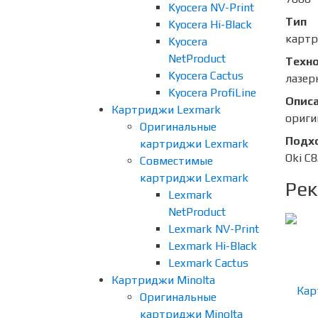
Kyocera NV-Print
Тип
Kyocera Hi-Black
карт
Kyocera
NetProduct
Техно
Kyocera Cactus
лазер
Kyocera ProfiLine
Опис
Картриджи Lexmark
ориги
Оригинальные
Подх
картриджи Lexmark
Oki С
Совместимые
картриджи Lexmark
Рек
Lexmark
NetProduct
Lexmark NV-Print
Lexmark Hi-Black
Lexmark Cactus
Картриджи Minolta
Оригинальные
картриджи Minolta