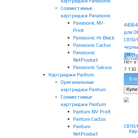
картриджи Panasonic
Совместимые
картриджи Panasonic
Panasonic NV-
44064
Print
для O
Panasonic Hi-Black
C810/
Panasonic Cactus
черн
Panasonic
(0)
избра
NetProduct
Нет в
Panasonic Sakura
7 130 
Картриджи Pantum
В к
Оригинальные
картриджи Pantum
Совместимые
картриджи Pantum
Pantum NV-Print
Pantum Cactus
Pantum
NetProduct