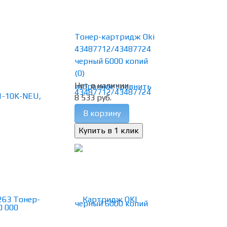
Тонер-картридж Oki
43487712/43487724
черный 6000 копий
(0)
Нет в наличии
избранное
сравнить
8 533 руб.
В корзину