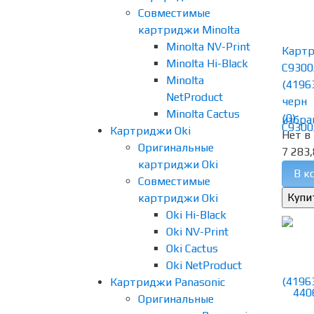
Совместимые
картриджи Minolta
Minolta NV-Print
Картр
Minolta Hi-Black
C9300
Minolta
(4196
NetProduct
черн
Minolta Cactus
(0)
избра
Картриджи Oki
Нет в
Оригинальные
7 283,
картриджи Oki
В к
Совместимые
картриджи Oki
Oki Hi-Black
Oki NV-Print
Oki Cactus
Oki NetProduct
Картриджи Panasonic
Оригинальные