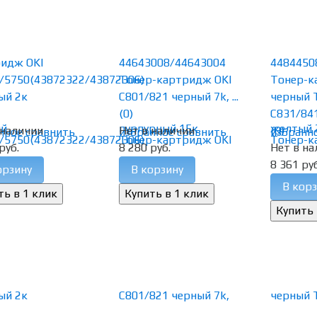
идж OKI
44643008/44643004
4484450
/5750(43872322/43872306)
Тонер-картридж OKI
Тонер-к
ый 2к
C801/821 черный 7k, ...
черный 
(0)
C831/841-
 наличии
Нет в наличии
(0)
нное
сравнить
избранное
сравнить
избранн
руб.
8 280 руб.
Нет в на
8 361 руб
орзину
В корзину
В корз