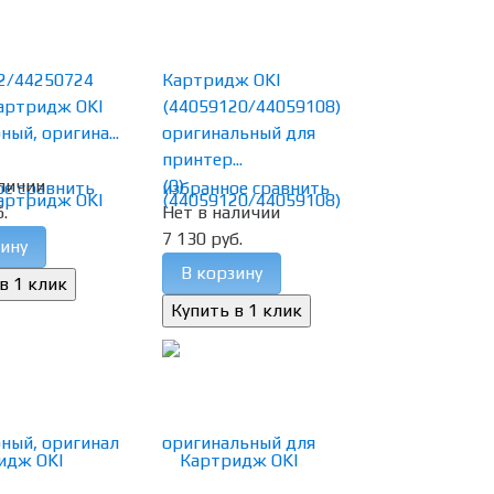
2/44250724
Картридж OKI
артридж OKI
(44059120/44059108)
ный, оригина...
оригинальный для
принтер...
личии
(0)
ое
сравнить
избранное
сравнить
.
Нет в наличии
7 130 руб.
ину
В корзину