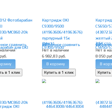
012 Фотобарабан
Картридж OKI
Картрид
KI
C9300/9500
C5650/5
830/MC860 20k
(41963606/41963676)
(438723
ый
пурпурный 15к
желтый 
(0)
(0)
нное
сравнить
избранное
сравнить
избранн
 наличии
Нет в наличии
Нет в на
руб.
6 982,83 руб.
8 050 руб
орзину
В корзину
В корз