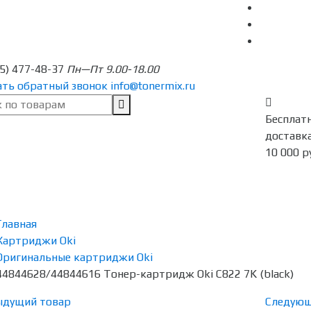
95) 477-48-37
Пн—Пт 9.00-18.00
ать обратный звонок
info@tonermix.ru
Бесплат
доставка
10 000 р
Главная
Картриджи Oki
Оригинальные картриджи Oki
44844628/44844616 Тонер-картридж Oki С822 7K (black)
ыдущий товар
Следующ