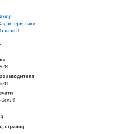
Обзор
Характеристики
Отзывы
0
д
ль
628
производителя
628
ечати
-белый
ый
с, страниц