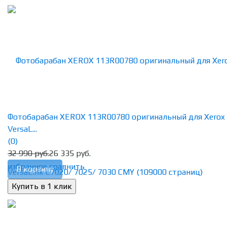
Фотобарабан XEROX 113R00780 оригинальный для Xerox
VersaL...
(0)
32 990 руб.
26 335 руб.
избранное
сравнить
В корзину