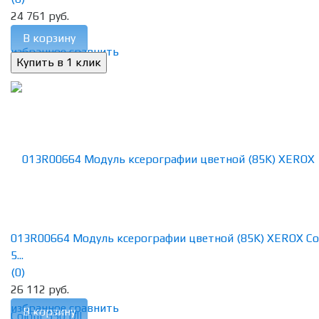
24 761 руб.
В корзину
избранное
сравнить
013R00664 Модуль ксерографии цветной (85K) XEROX Co
5...
(0)
26 112 руб.
избранное
сравнить
В корзину