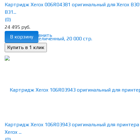
Картридж Xerox 006R04381 оригинальный для Xerox B30
B31...
(0)
24 495 руб.
избранное
сравнить
В корзину
Картридж Xerox 106R03943 оригинальный для принтера
Xerox ...
(0)