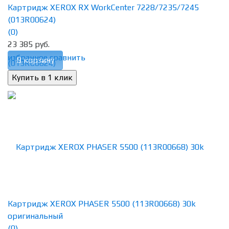
Картридж XEROX RX WorkCenter 7228/7235/7245
(013R00624)
(0)
23 385 руб.
избранное
сравнить
В корзину
Картридж XEROX PHASER 5500 (113R00668) 30k
оригинальный
(0)