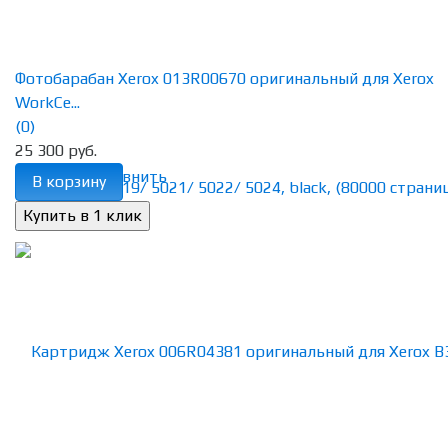
Фотобарабан Xerox 013R00670 оригинальный для Xerox
WorkCe...
(0)
25 300 руб.
избранное
сравнить
В корзину