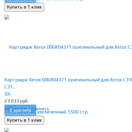
Картридж Xerox 006R04371 оригинальный для Xerox C31
C31...
(0)
23 033 руб.
избранное
сравнить
В корзину