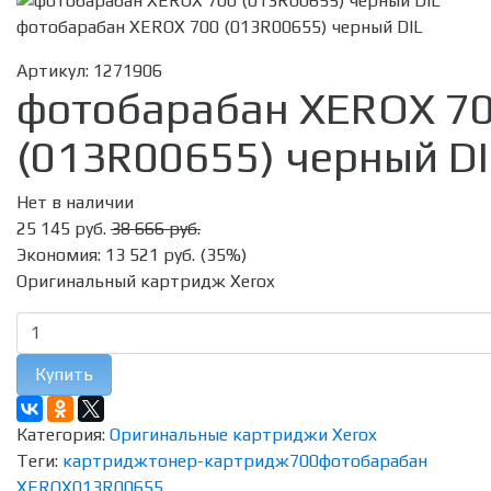
фотобарабан XEROX 700 (013R00655) черный DIL
Артикул:
1271906
фотобарабан XEROX 7
(013R00655) черный DI
Нет в наличии
25 145 руб.
38 666 руб.
Экономия:
13 521 руб.
(
35%
)
Оригинальный картридж Xerox
Купить
Категория:
Оригинальные картриджи Xerox
Теги:
картридж
тонер-картридж
700
фотобарабан
XEROX
013R00655