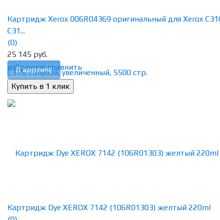
Картридж Xerox 006R04369 оригинальный для Xerox C31
C31...
(0)
25 145 руб.
избранное
сравнить
В корзину
Картридж Dye XEROX 7142 (106R01303) желтый 220ml
(0)