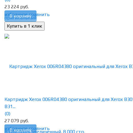
23 224 руб.
избранное
сравнить
В корзину
Картридж Xerox 006R04380 оригинальный для Xerox B30
B31...
(0)
27 079 руб.
избранное
сравнить
В корзину