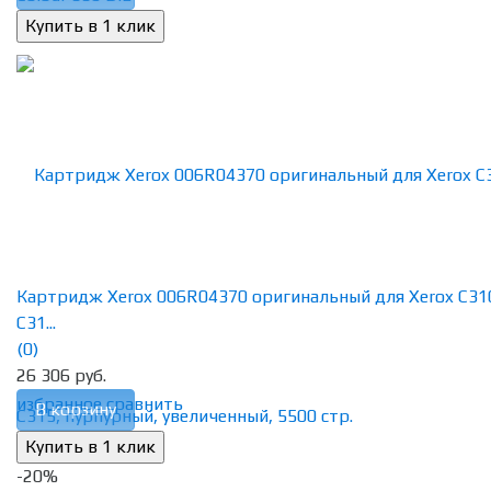
Картридж Xerox 006R04370 оригинальный для Xerox C31
C31...
(0)
26 306 руб.
избранное
сравнить
В корзину
-20%