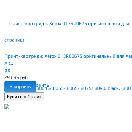
Принт-картридж Xerox 013R00675 оригинальный для Xe
Alt...
(0)
29 095 руб.
избранное
сравнить
В корзину