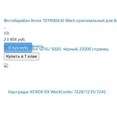
Фотобарабан Xerox 101R00432 Black оригинальный для X
...
(0)
23 404 руб.
избранное
сравнить
В корзину