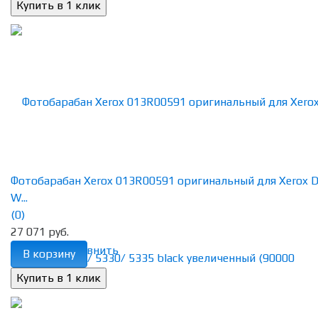
Фотобарабан Xerox 013R00591 оригинальный для Xerox 
W...
(0)
27 071 руб.
избранное
сравнить
В корзину