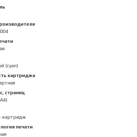
ль
производителя
004
ечати
ая
й (cyan)
сть картриджа
артная
с, страниц
(A4)
р-картридж
логия печати
ная