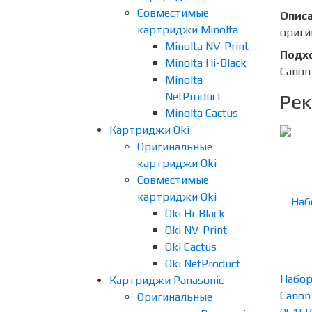
Совместимые
Опис
картриджи Minolta
ориги
Minolta NV-Print
Подх
Minolta Hi-Black
Canon
Minolta
NetProduct
Рек
Minolta Cactus
Картриджи Oki
Оригинальные
картриджи Oki
Совместимые
картриджи Oki
Oki Hi-Black
Oki NV-Print
Oki Cactus
Oki NetProduct
Набор
Картриджи Panasonic
Canon
Оригинальные