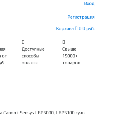
Вход
Регистрация
Корзина
0
0 руб.
ная
Доступные
Свыше
 от
способы
15000+
уб.
оплаты
товаров
Canon i-Sensys LBP5000, LBP5100 cyan