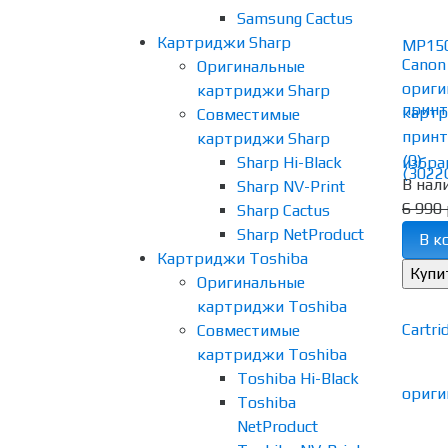
Samsung Cactus
Картриджи Sharp
Canon
Оригинальные
ориги
картриджи Sharp
картр
Совместимые
принте
картриджи Sharp
(0)
Sharp Hi-Black
избра
В нал
Sharp NV-Print
6 990 
Sharp Cactus
Sharp NetProduct
В к
Картриджи Toshiba
Оригинальные
картриджи Toshiba
Совместимые
картриджи Toshiba
Toshiba Hi-Black
Toshiba
NetProduct