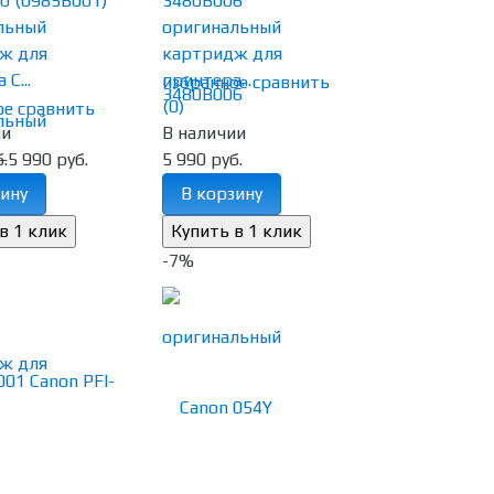
0 (0985B001)
3480B006
льный
оригинальный
ж для
картридж для
C...
принтера...
избранное
сравнить
(0)
ое
сравнить
ии
В наличии
.
5 990 руб.
5 990 руб.
ину
В корзину
-7%