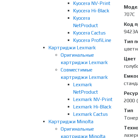
Kyocera NV-Print
Моде
Kyocera Hi-Black
707C
Kyocera
Код 
NetProduct
9423A
Kyocera Cactus
Kyocera ProfiLine
Тип п
Картриджи Lexmark
цветн
Оригинальные
Цвет
картриджи Lexmark
голубо
Совместимые
Емко
картриджи Lexmark
станд
Lexmark
NetProduct
Ресур
Lexmark NV-Print
2000 
Lexmark Hi-Black
Тип
Lexmark Cactus
Тоне
Картриджи Minolta
Техно
Оригинальные
лазер
картриджи Minolta