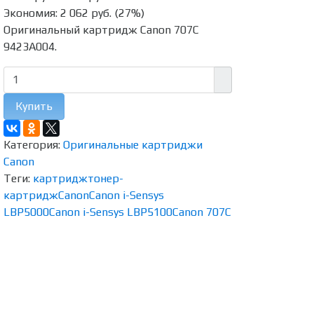
Экономия:
2 062 руб.
(
27%
)
Оригинальный картридж Canon 707C
9423A004.
Купить
Категория:
Оригинальные картриджи
Canon
Теги:
картридж
тонер-
картридж
Canon
Canon i-Sensys
LBP5000
Canon i-Sensys LBP5100
Canon 707C