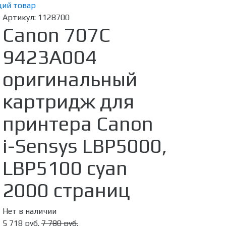
ий товар
Артикул:
1128700
Canon 707C
9423A004
оригинальный
картридж для
принтера Canon
i-Sensys LBP5000,
LBP5100 cyan
2000 страниц
Нет в наличии
5 718 руб.
7 780 руб.