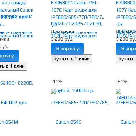
р-картридж
6706B001 Canon PFI-
6708B001
нальный Canon
107C Картридж для
107Y Ка
164C002 для
iPF680/685/770/780/7...
iPF680/6
...
(0)
(0)
В наличии
В налич
нное
сравнить
избранное
сравнить
избранн
ичии
5 290 руб.
5 290 руб
руб.
В корзину
В корз
орзину
-11%
-61%