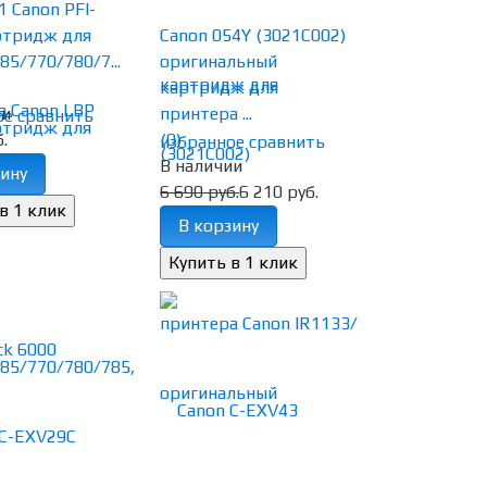
 Canon PFI-
ртридж для
Canon 054Y (3021C002)
85/770/780/7...
оригинальный
картридж для
ии
принтера ...
ое
сравнить
.
(0)
избранное
сравнить
В наличии
ину
6 690 руб.
6 210 руб.
В корзину