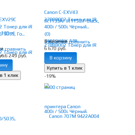
Canon C-EXV43
-EXV29C
2788B002 Тонер для IR
 Тонер для iR
400i / 500i. Чёрный...
/5035, Го...
(0)
В наличии
избранное
сравнить
ии
6 670 руб.
ое
сравнить
уб.
6 249 руб.
В корзину
ину
-19%