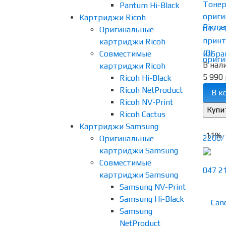
Тоне
Pantum Hi-Black
ориги
Картриджи Ricoh
047 2
Оригинальные
принте
картриджи Ricoh
(0)
Совместимые
избра
В нал
картриджи Ricoh
5 990 
Ricoh Hi-Black
Ricoh NetProduct
В к
Ricoh NV-Print
Ricoh Cactus
Картриджи Samsung
-11%
Оригинальные
картриджи Samsung
Совместимые
картриджи Samsung
Samsung NV-Print
Samsung Hi-Black
Samsung
NetProduct