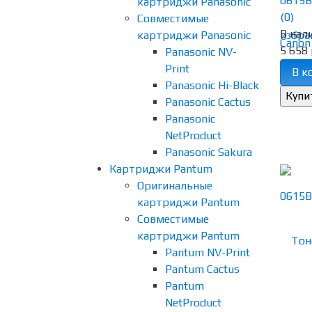
0615B0
картриджи Panasonic
(0)
Совместимые
В нал
картриджи Panasonic
избра
5 658 
Panasonic NV-
Print
В к
Panasonic Hi-Black
Panasonic Cactus
Panasonic
NetProduct
Panasonic Sakura
Картриджи Pantum
Оригинальные
картриджи Pantum
Совместимые
картриджи Pantum
Pantum NV-Print
Pantum Cactus
Pantum
NetProduct