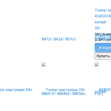
Тонер-к
4345933
копий
(0)
Нет в на
избранн
6 325 руб
В корз