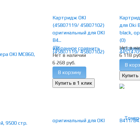
Картридж OKI
Картрид
(45807119/ 45807102)
для Oki 
оригинальный для OKI
black, ор
B4...
(0)
(0)
Нет в на
избранное
сравнить
избранн
Нет в наличии
6 118 руб
6 268 руб.
В корз
В корзину