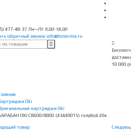
95) 477-48-37
Пн—Пт 9.00-18.00
ать обратный звонок
info@tonermix.ru
Бесплат
доставка
10 000 р
Главная
Картриджи Oki
Оригинальные картриджи Oki
БАРАБАН OKI C8600/8800 (43449015) голубой 20к
ыдущий товар
Следующ