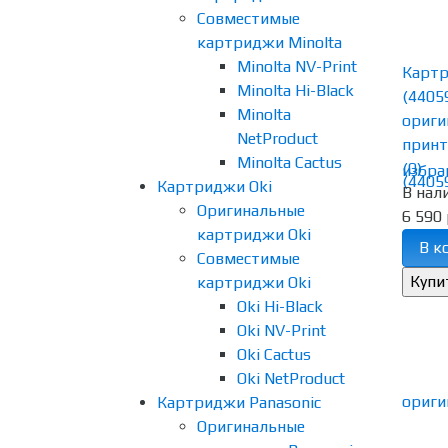
Совместимые
картриджи Minolta
Minolta NV-Print
Картр
Minolta Hi-Black
(4405
Minolta
ориги
NetProduct
принте
Minolta Cactus
(0)
избра
Картриджи Oki
В нал
Оригинальные
6 590 
картриджи Oki
В к
Совместимые
картриджи Oki
Oki Hi-Black
Oki NV-Print
Oki Cactus
Oki NetProduct
Картриджи Panasonic
Оригинальные