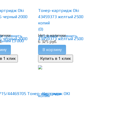
артридж Oki
Тонер-картридж Oki
6 черный 2000
43459373 желтый 2500
копий
(0)
личии
Нет в наличии
ое
сравнить
избранное
сравнить
.
6 325 руб.
ину
В корзину