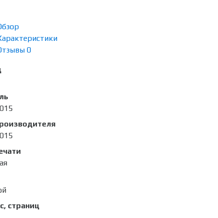
Обзор
Характеристики
Отзывы
0
д
ль
015
производителя
015
ечати
ая
ой
с, страниц