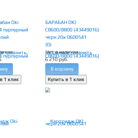
абан Oki
БАРАБАН OKI
4 пурпурный
C8600/8800 (43449016)
опий
черн 20к 0600541
(0)
личии
Нет в наличии
ое
сравнить
избранное
сравнить
.
6 210 руб.
ину
В корзину