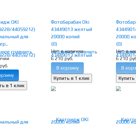
идж OKI
Фотобарабан Oki
Фотобар
9228/44059212)
43449013 желтый
4344901
нальный для
20000 копий
20000 к
р...
(0)
(0)
Нет в наличии
Нет в на
нное
сравнить
избранное
сравнить
избранн
ичии
6 210 руб.
6 210 руб
руб.
В корзину
В корз
орзину