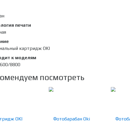
ан
логия печати
ная
ание
нальный картридж OKI
одит к моделям
8600/8800
омендуем посмотреть