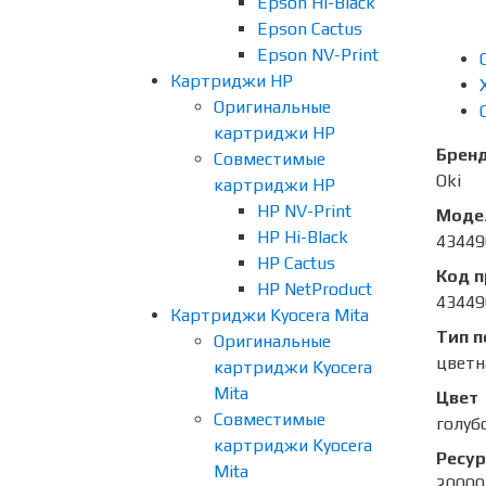
Epson Hi-Black
Epson Cactus
Epson NV-Print
Картриджи HP
Оригинальные
картриджи HP
Брен
Совместимые
Oki
картриджи HP
HP NV-Print
Моде
HP Hi-Black
43449
HP Cactus
Код 
HP NetProduct
43449
Картриджи Kyocera Mita
Тип п
Оригинальные
цветн
картриджи Kyocera
Mita
Цвет
Совместимые
голуб
картриджи Kyocera
Ресур
Mita
20000