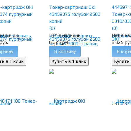
-картридж Oki
Тонер-картридж Oki
4446971
374 пурпурный
43459375 голубой 2500
Тонер-к
копий
копий
C310/330
(0)
(0)
 наличии
Нет в наличии
Нет в на
нное
сравнить
избранное
сравнить
избранн
руб.
6 325 руб.
6 325 руб
орзину
В корзину
В корз