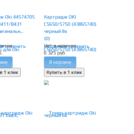
ж Oki 44574705
Картридж OKI
B411/B431
C5650/5750 (43865740)
игинальн...
черный 8к
(0)
личии
Нет в наличии
ое
сравнить
избранное
сравнить
.
6 325 руб.
ину
В корзину