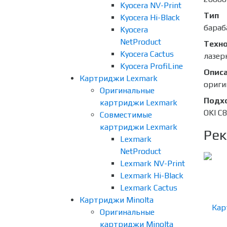
Kyocera NV-Print
Тип
Kyocera Hi-Black
бараб
Kyocera
NetProduct
Техно
Kyocera Cactus
лазер
Kyocera ProfiLine
Опис
Картриджи Lexmark
ориги
Оригинальные
Подх
картриджи Lexmark
OKI C
Совместимые
картриджи Lexmark
Рек
Lexmark
NetProduct
Lexmark NV-Print
Lexmark Hi-Black
Lexmark Cactus
Картриджи Minolta
Оригинальные
картриджи Minolta