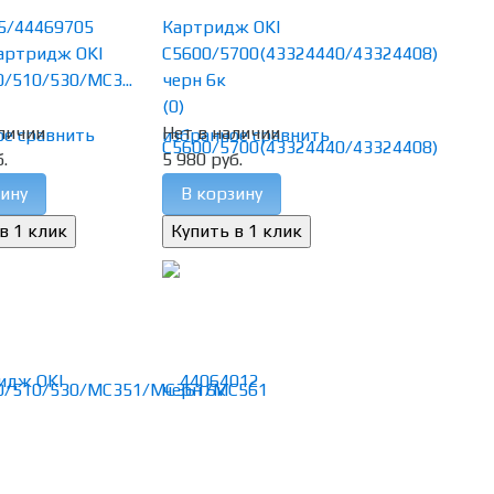
5/44469705
Картридж OKI
артридж OKI
C5600/5700(43324440/43324408)
/510/530/MC3...
черн 6к
(0)
личии
Нет в наличии
ое
сравнить
избранное
сравнить
.
5 980 руб.
ину
В корзину