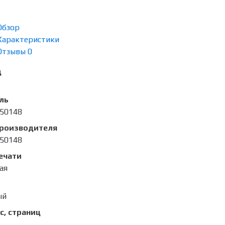
Обзор
Характеристики
Отзывы
0
д
ль
50148
производителя
50148
ечати
ая
ый
с, страниц