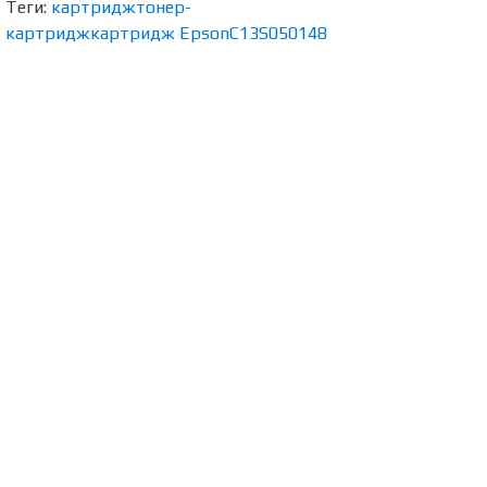
Теги:
картридж
тонер-
картридж
картридж Epson
C13S050148