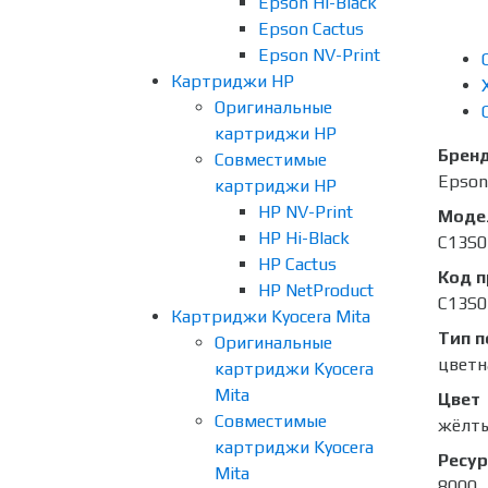
Epson Hi-Black
Epson Cactus
Epson NV-Print
Картриджи HP
Оригинальные
картриджи HP
Брен
Совместимые
Epson
картриджи HP
HP NV-Print
Моде
HP Hi-Black
C13S0
HP Cactus
Код 
HP NetProduct
C13S0
Картриджи Kyocera Mita
Тип п
Оригинальные
цветн
картриджи Kyocera
Mita
Цвет
Совместимые
жёлт
картриджи Kyocera
Ресур
Mita
8000