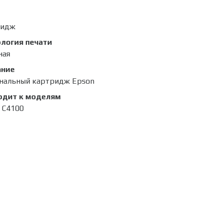
ридж
логия печати
ная
ание
нальный картридж Epson
одит к моделям
 C4100