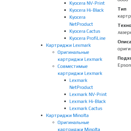
Kyocera NV-Print
Тип
Kyocera Hi-Black
карт
Kyocera
NetProduct
Техно
Kyocera Cactus
лазер
Kyocera ProfiLine
Опис
Картриджи Lexmark
ориги
Оригинальные
Подх
картриджи Lexmark
Epson
Совместимые
картриджи Lexmark
Lexmark
NetProduct
Lexmark NV-Print
Lexmark Hi-Black
Lexmark Cactus
Картриджи Minolta
Оригинальные
картриджи Minolta