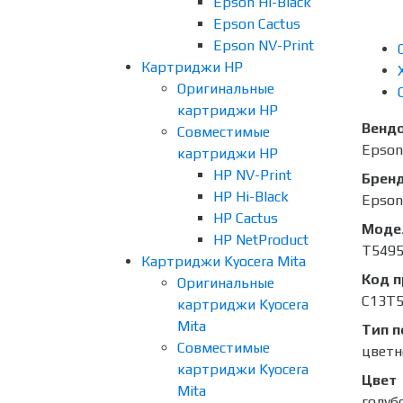
Epson Hi-Black
Epson Cactus
Epson NV-Print
Картриджи HP
Оригинальные
картриджи HP
Венд
Совместимые
Epson
картриджи HP
HP NV-Print
Брен
HP Hi-Black
Epson
HP Cactus
Моде
HP NetProduct
T549
Картриджи Kyocera Mita
Код 
Оригинальные
C13T5
картриджи Kyocera
Mita
Тип п
Совместимые
цветн
картриджи Kyocera
Цвет
Mita
голуб