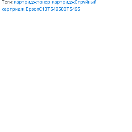
Теги:
картридж
тонер-картридж
Струйный
картридж Epson
C13T549500
T5495