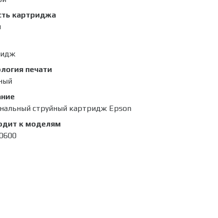
сть картриджа
л
ридж
логия печати
ный
ание
нальный струйный картридж Epson
одит к моделям
0600