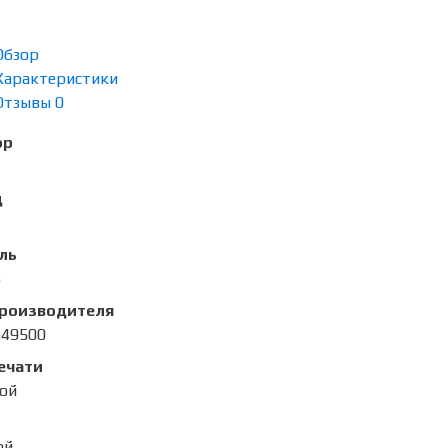
Обзор
Характеристики
Отзывы
0
ор
д
ль
5
производителя
49500
ечати
ой
ой