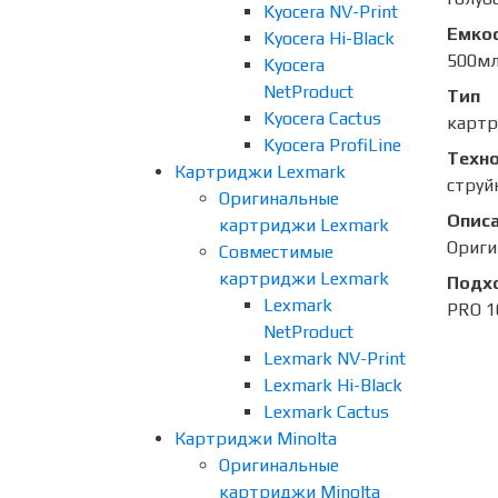
Kyocera NV-Print
Емко
Kyocera Hi-Black
500м
Kyocera
NetProduct
Тип
Kyocera Cactus
карт
Kyocera ProfiLine
Техно
Картриджи Lexmark
струй
Оригинальные
Опис
картриджи Lexmark
Ориги
Совместимые
картриджи Lexmark
Подх
Lexmark
PRO 1
NetProduct
Lexmark NV-Print
Lexmark Hi-Black
Lexmark Cactus
Картриджи Minolta
Оригинальные
картриджи Minolta