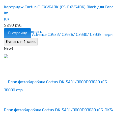
Картридж Cactus C-EXV64BK (CS-EXV64BK) Black для Can
im...
(0)
5 290 руб.
избранное
сравнить
В корзину
New!
Блок фотобарабана Cactus DK-5431/30C0D93020 (CS-DK5