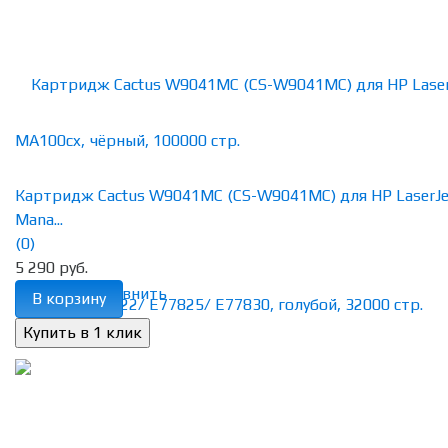
Картридж Cactus W9041MC (CS-W9041MC) для HP LaserJe
Mana...
(0)
5 290 руб.
избранное
сравнить
В корзину