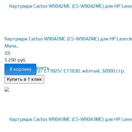
Картридж Cactus W9042MC (CS-W9042MC) для HP LaserJe
Mana...
(0)
5 290 руб.
избранное
сравнить
В корзину