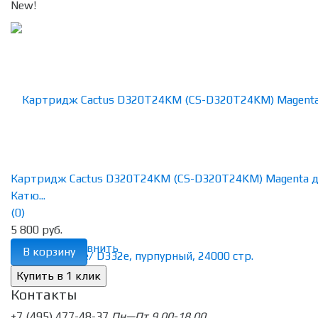
New!
Картридж Cactus D320T24KM (CS-D320T24KM) Magenta 
Катю...
(0)
5 800 руб.
избранное
сравнить
В корзину
Контакты
+7 (495) 477-48-37
Пн—Пт 9.00-18.00