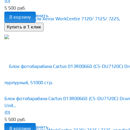
(0)
5 500 руб.
избранное
сравнить
В корзину
Блок фотобарабана Cactus 013R00660 (CS-DU7120C) Dru
Unit...
(0)
5 500 руб.
избранное
сравнить
В корзину