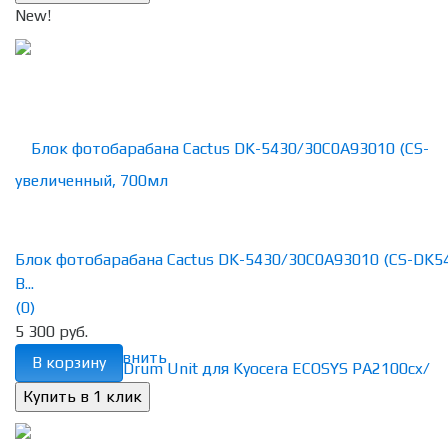
New!
Блок фотобарабана Cactus DK-5430/30C0A93010 (CS-DK5
B...
(0)
5 300 руб.
избранное
сравнить
В корзину