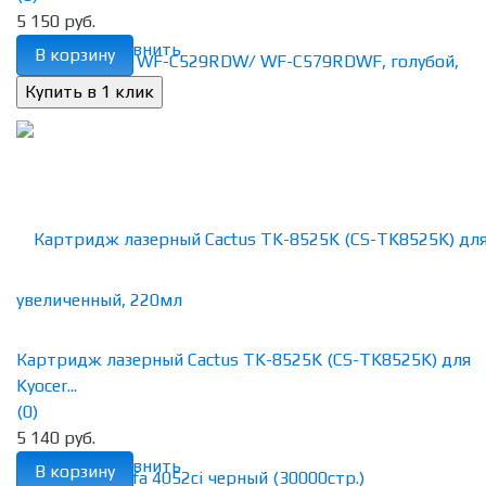
5 150 руб.
избранное
сравнить
В корзину
Картридж лазерный Cactus TK-8525K (CS-TK8525K) для
Kyocer...
(0)
5 140 руб.
избранное
сравнить
В корзину