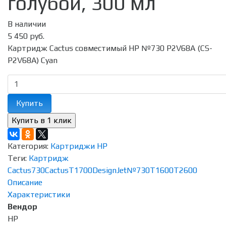
голубой, 300 мл
В наличии
5 450 руб.
Картридж Cactus совместимый HP №730 P2V68A (CS-
P2V68A) Cyan
Купить
Категория:
Картриджи HP
Теги:
Картридж
Cactus
730
Cactus
T1700
DesignJet
№730
T1600
T2600
Описание
Характеристики
Вендор
HP