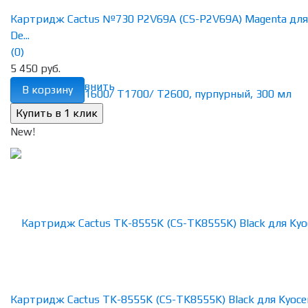
Картридж Cactus №730 P2V69A (CS-P2V69A) Magenta для
De...
(0)
5 450 руб.
избранное
сравнить
В корзину
New!
Картридж Cactus TK-8555K (CS-TK8555K) Black для Kyoce