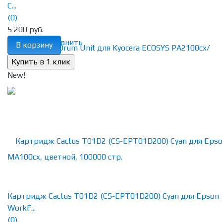
C...
(0)
5 200 руб.
избранное
сравнить
В корзину
New!
Картридж Cactus T01D2 (CS-EPT01D200) Cyan для Epson
WorkF...
(0)