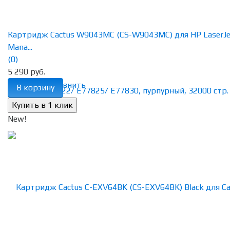
Картридж Cactus W9043MC (CS-W9043MC) для HP LaserJe
Mana...
(0)
5 290 руб.
избранное
сравнить
В корзину
New!