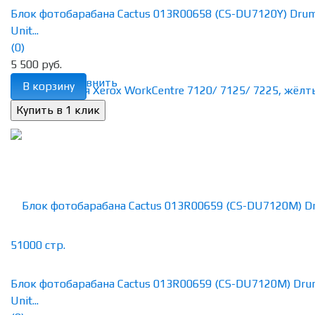
Блок фотобарабана Cactus 013R00658 (CS-DU7120Y) Dru
Unit...
(0)
5 500 руб.
избранное
сравнить
В корзину
Блок фотобарабана Cactus 013R00659 (CS-DU7120M) Dr
Unit...