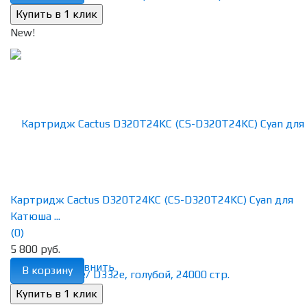
New!
Картридж Cactus D320T24KC (CS-D320T24KC) Cyan для
Катюша ...
(0)
5 800 руб.
избранное
сравнить
В корзину