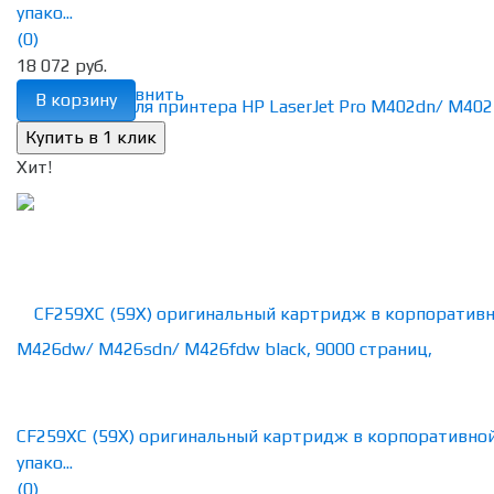
упако...
(0)
18 072 руб.
избранное
сравнить
В корзину
Хит!
CF259XC (59X) оригинальный картридж в корпоративно
упако...
(0)