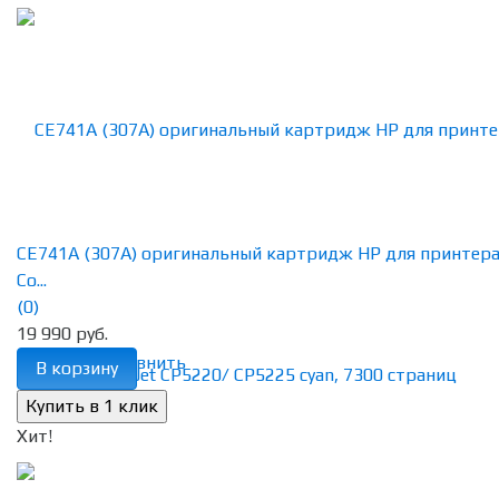
CE741A (307A) оригинальный картридж HP для принтер
Co...
(0)
19 990 руб.
избранное
сравнить
В корзину
Хит!