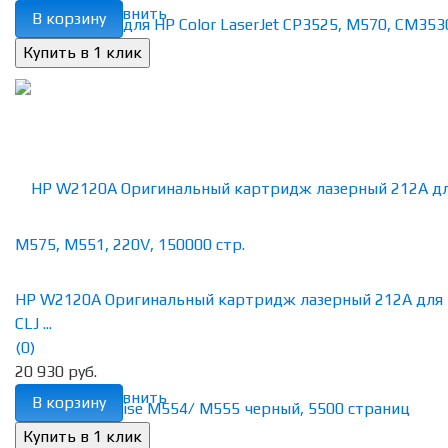
избранное
сравнить
В корзину
HP W2120A Оригинальный картридж лазерный 212A для
CLJ ...
(0)
20 930 руб.
избранное
сравнить
В корзину