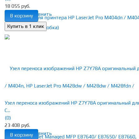
18 055 руб.
избранное
сравнить
В корзину
Узел переноса изображений HP Z7Y78A оригинальный дл
C...
(0)
23 408 руб.
избранное
сравнить
В корзину