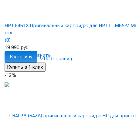
HP CF461X Оригинальный картридж для HP CLJ M652/ M
гол...
(0)
19 990 руб.
избранное
сравнить
В корзину
-12%