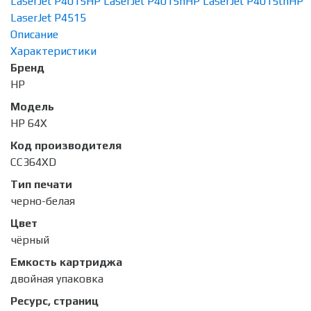
LaserJet P4015
HP LaserJet P4015n
HP LaserJet P4015tn
HP
LaserJet P4515
Описание
Характеристики
Бренд
HP
Модель
HP 64X
Код производителя
CC364XD
Тип печати
черно-белая
Цвет
чёрный
Емкость картриджа
двойная упаковка
Ресурс, страниц