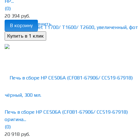
HP...
(0)
20 394 руб.
избранное
сравнить
В корзину
Печь в сборе HP CE506A (CF081-67906/ CC519-67918)
оригина...
(0)
20 918 руб.