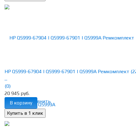
HP Q5999-67904 | Q5999-67901 | Q5999A Ремкомплект (2
...
(0)
20 945 руб.
избранное
сравнить
В корзину