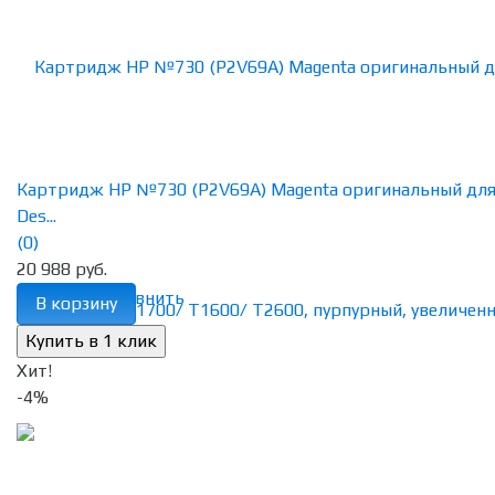
Картридж HP №730 (P2V69A) Magenta оригинальный дл
Des...
(0)
20 988 руб.
избранное
сравнить
В корзину
Хит!
-4%