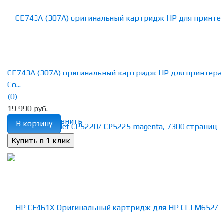
CE743A (307A) оригинальный картридж HP для принтер
Co...
(0)
19 990 руб.
избранное
сравнить
В корзину