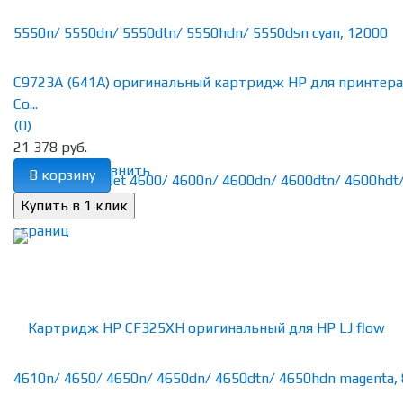
C9723A (641A) оригинальный картридж HP для принтера
Co...
(0)
21 378 руб.
избранное
сравнить
В корзину