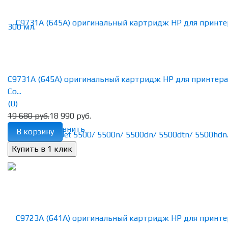
C9731A (645A) оригинальный картридж HP для принтера
Co...
(0)
19 680 руб.
18 990 руб.
избранное
сравнить
В корзину