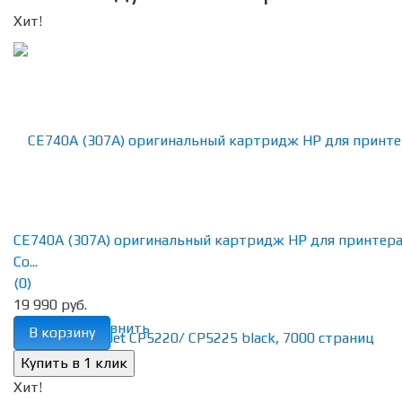
Хит!
CE740A (307A) оригинальный картридж HP для принтер
Co...
(0)
19 990 руб.
избранное
сравнить
В корзину
Хит!