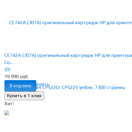
CE742A (307A) оригинальный картридж HP для принтер
Co...
(0)
19 990 руб.
избранное
сравнить
В корзину
Хит!