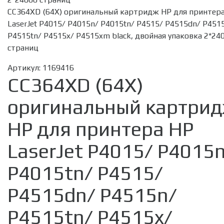
CC364XD (64X) оригинальный картридж HP для принтер
LaserJet P4015/ P4015n/ P4015tn/ P4515/ P4515dn/ P451
P4515tn/ P4515x/ P4515xm black, двойная упаковка 2*24
страниц
Артикул:
1169416
CC364XD (64X)
оригинальный картри
HP для принтера HP
LaserJet P4015/ P4015
P4015tn/ P4515/
P4515dn/ P4515n/
P4515tn/ P4515x/