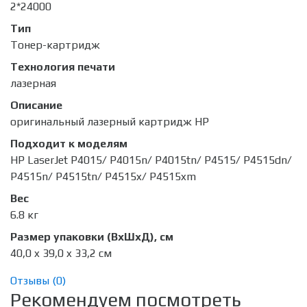
2*24000
Тип
Тонер-картридж
Технология печати
лазерная
Описание
оригинальный лазерный картридж HP
Подходит к моделям
HP LaserJet P4015/ P4015n/ P4015tn/ P4515/ P4515dn/
P4515n/ P4515tn/ P4515x/ P4515xm
Вес
6.8 кг
Размер упаковки (ВхШхД), см
40,0 x 39,0 x 33,2 см
Отзывы (
0
)
Рекомендуем посмотреть