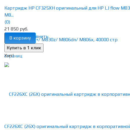
Картридж HP CF325XH оригинальный для HP LJ flow M83
M8...
(0)
21 850 руб.
избранное
сравнить
В корзину
Хит!
CF226XC (26X) оригинальный картридж в корпоративно