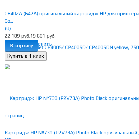
CB402A (642A) оригинальный картридж HP для принтер
Co...
(0)
22 189 руб.
19 601 руб.
избранное
сравнить
В корзину
Картридж HP №730 (P2V73A) Photo Black оригинальный 