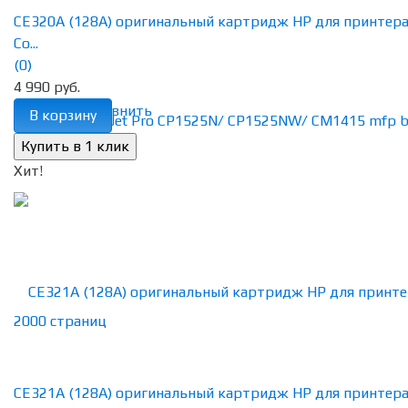
CE320A (128A) оригинальный картридж HP для принтер
Co...
(0)
4 990 руб.
избранное
сравнить
В корзину
Хит!
CE321A (128A) оригинальный картридж HP для принтер