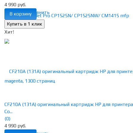
4 990 руб.
избранное
сравнить
В корзину
Хит!
CF210A (131A) оригинальный картридж HP для принтера
Co...
(0)
4 990 руб.