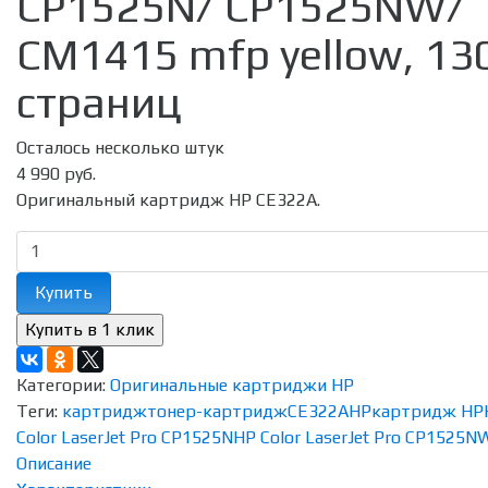
CP1525N/ CP1525NW/
CM1415 mfp yellow, 13
страниц
Осталось несколько штук
4 990 руб.
Оригинальный картридж HP CE322A.
Купить
Категории:
Оригинальные картриджи HP
Теги:
картридж
тонер-картридж
CE322A
HP
картридж HP
Color LaserJet Pro CP1525N
HP Color LaserJet Pro CP1525N
Описание