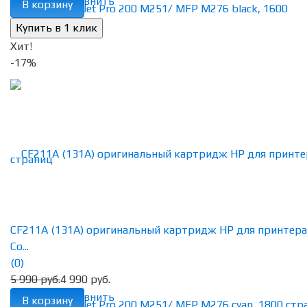
избранное
сравнить
В корзину
Хит!
-17%
CF211A (131A) оригинальный картридж HP для принтера
Co...
(0)
5 990 руб.
4 990 руб.
избранное
сравнить
В корзину