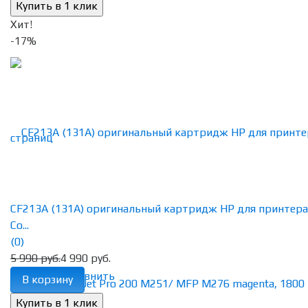
Хит!
-17%
CF213A (131A) оригинальный картридж HP для принтера
Co...
(0)
5 990 руб.
4 990 руб.
избранное
сравнить
В корзину