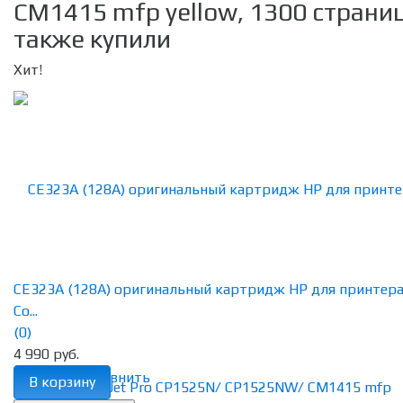
CM1415 mfp yellow, 1300 страниц
также купили
Хит!
CE323A (128A) оригинальный картридж HP для принтер
Co...
(0)
4 990 руб.
избранное
сравнить
В корзину