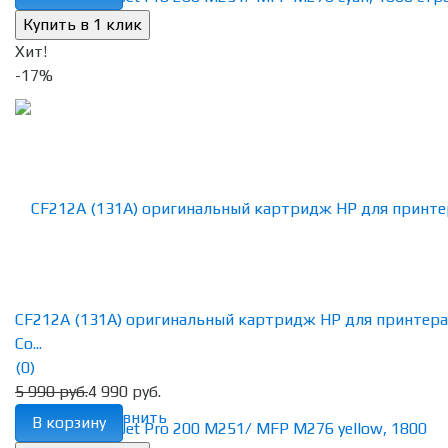
Хит!
-17%
CF212A (131A) оригинальный картридж HP для принтера
Co...
(0)
5 990 руб.
4 990 руб.
избранное
сравнить
В корзину