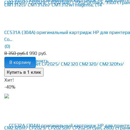
CC531A (304A) оригинальный картридж HP для принтера
Co...
(0)
8 350 руб.
4 990 руб.
избранное
сравнить
В корзину
Хит!
-40%