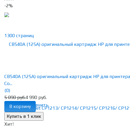
-2%
CB540A (125A) оригинальный картридж HP для принтер
Co...
(0)
5 090 руб.
4 990 руб.
избранное
сравнить
В корзину
Хит!