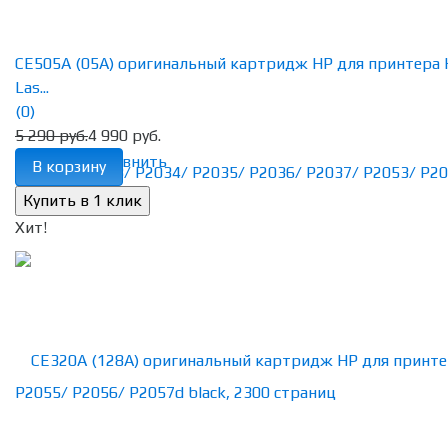
CE505A (05A) оригинальный картридж HP для принтера
Las...
(0)
5 290 руб.
4 990 руб.
избранное
сравнить
В корзину
Хит!