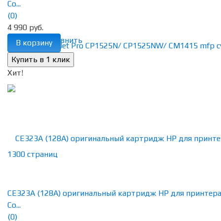
Co...
(0)
4 990 руб.
избранное
сравнить
В корзину
Хит!
CE323A (128A) оригинальный картридж HP для принтер
Co...
(0)