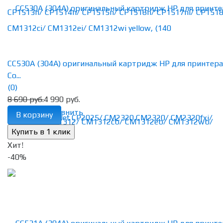
CC530A (304A) оригинальный картридж HP для принтера
Co...
(0)
8 690 руб.
4 990 руб.
избранное
сравнить
В корзину
Хит!
-40%