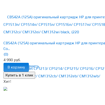
CB542A (125A) оригинальный картридж HP для принтер
Co...
(0)
4 990 руб.
избранное
сравнить
В корзину
Хит!