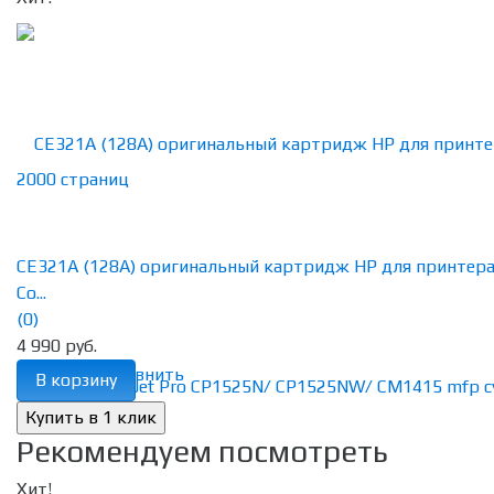
CE321A (128A) оригинальный картридж HP для принтер
Co...
(0)
4 990 руб.
избранное
сравнить
В корзину
Рекомендуем посмотреть
Хит!