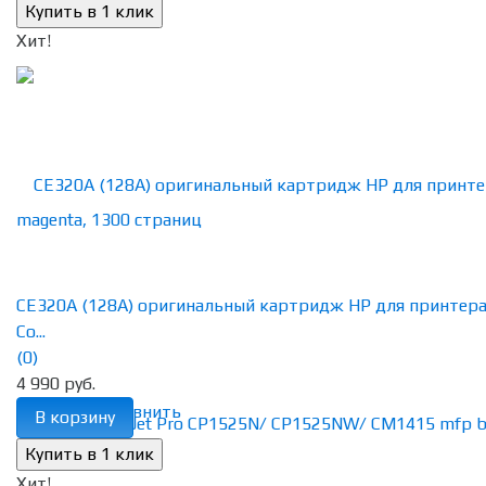
Хит!
CE320A (128A) оригинальный картридж HP для принтер
Co...
(0)
4 990 руб.
избранное
сравнить
В корзину
Хит!