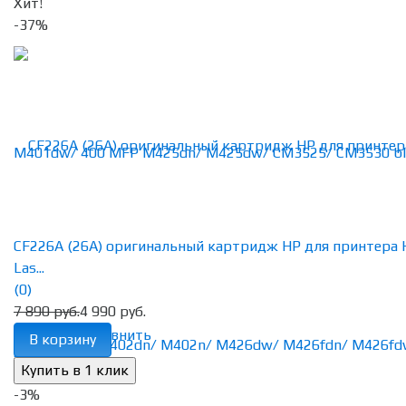
Хит!
-37%
CF226A (26A) оригинальный картридж HP для принтера 
Las...
(0)
7 890 руб.
4 990 руб.
избранное
сравнить
В корзину
-3%