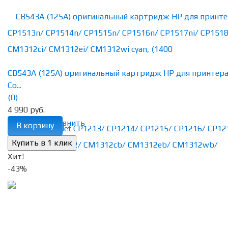
CB543A (125A) оригинальный картридж HP для принтер
Co...
(0)
4 990 руб.
избранное
сравнить
В корзину
Хит!
-43%