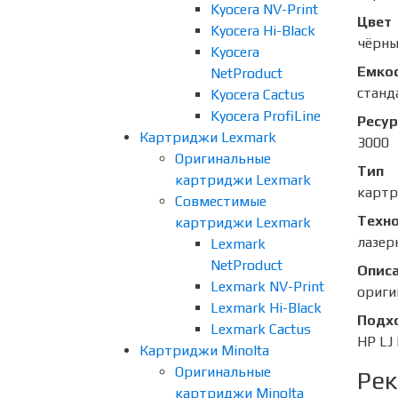
Kyocera NV-Print
Цвет
Kyocera Hi-Black
чёрн
Kyocera
Емко
NetProduct
станд
Kyocera Cactus
Kyocera ProfiLine
Ресур
Картриджи Lexmark
3000
Оригинальные
Тип
картриджи Lexmark
карт
Совместимые
Техно
картриджи Lexmark
лазер
Lexmark
NetProduct
Опис
Lexmark NV-Print
ориги
Lexmark Hi-Black
Подх
Lexmark Cactus
HP LJ
Картриджи Minolta
Оригинальные
Рек
картриджи Minolta