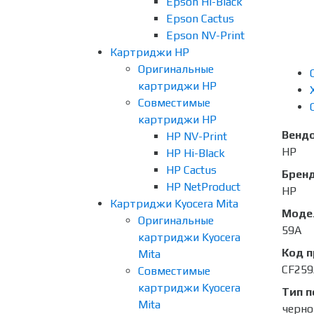
Epson Hi-Black
Epson Cactus
Epson NV-Print
Картриджи HP
Оригинальные
картриджи HP
Совместимые
картриджи HP
Венд
HP NV-Print
HP
HP Hi-Black
HP Cactus
Брен
HP NetProduct
HP
Картриджи Kyocera Mita
Моде
Оригинальные
59A
картриджи Kyocera
Код 
Mita
CF259
Совместимые
картриджи Kyocera
Тип п
Mita
черно