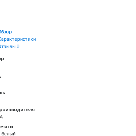
Обзор
Характеристики
Отзывы
0
ор
д
ль
производителя
A
ечати
-белый