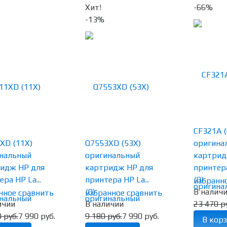
Хит!
-66%
-13%
CF321A (
XD (11X)
Q7553XD (53X)
оригина
нальный
оригинальный
картрид
идж HP для
картридж HP для
принтера
ра HP La...
принтера HP La...
(0)
избранн
(0)
В налич
нное
сравнить
избранное
сравнить
ичии
В наличии
23 470 р
 руб.
7 990 руб.
9 180 руб.
7 990 руб.
В корз