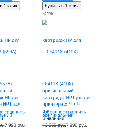
-41%
653A)
CF411X (410X)
льный
оригинальный
ж HP для
картридж HP Cyan для
 HP Co...
принтера ...
(0)
ое
сравнить
избранное
сравнить
ии
В наличии
уб.
7 990 руб.
13 650 руб.
7 990 руб.