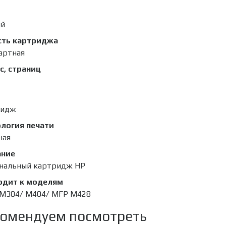
ый
сть картриджа
артная
с, страниц
ридж
логия печати
ная
ание
нальный картридж HP
одит к моделям
 M304/ M404/ MFP M428
омендуем посмотреть