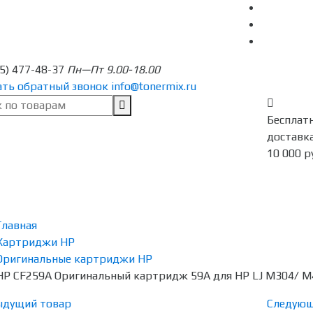
95) 477-48-37
Пн—Пт 9.00-18.00
ать обратный звонок
info@tonermix.ru
Бесплат
доставка
10 000 р
Главная
Картриджи HP
Оригинальные картриджи HP
HP CF259A Оригинальный картридж 59A для HP LJ M304/ M
ыдущий товар
Следующ