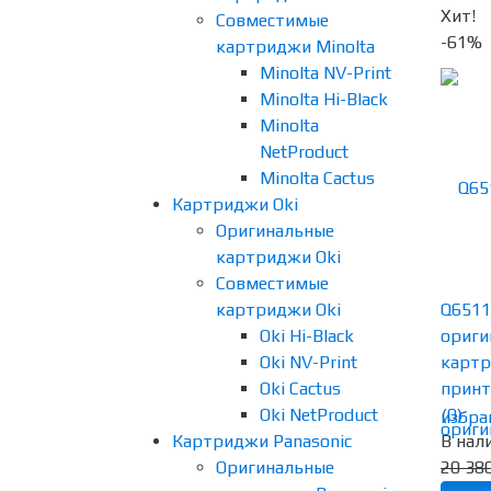
Хит!
Совместимые
-61%
картриджи Minolta
Minolta NV-Print
Minolta Hi-Black
Minolta
NetProduct
Minolta Cactus
Картриджи Oki
Оригинальные
картриджи Oki
Совместимые
картриджи Oki
Q6511
Oki Hi-Black
ориги
Oki NV-Print
картр
Oki Cactus
принте
Oki NetProduct
(0)
избра
Картриджи Panasonic
В нал
Оригинальные
20 380