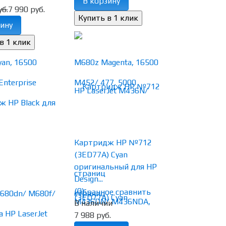
В корзину
уб.
7 990 руб.
ину
Картридж HP №712
(3ED77A) Cyan
оригинальный для HP
Design...
(0)
избранное
сравнить
В наличии
7 988 руб.