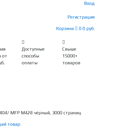
Вход
Регистрация
Корзина
0
0 руб.
ная
Доступные
Свыше
 от
способы
15000+
уб.
оплаты
товаров
404/ MFP M428 чёрный, 3000 страниц
ий товар