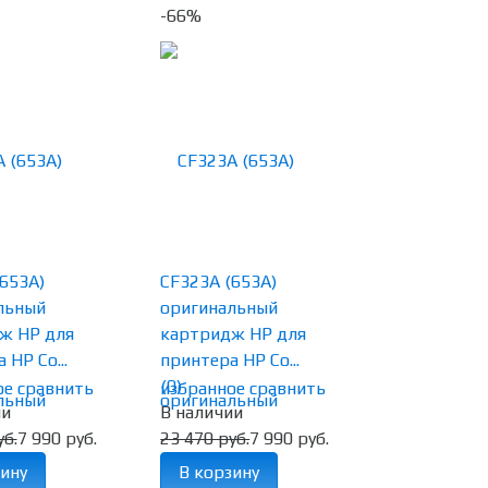
-66%
653A)
CF323A (653A)
льный
оригинальный
ж HP для
картридж HP для
 HP Co...
принтера HP Co...
(0)
ое
сравнить
избранное
сравнить
ии
В наличии
уб.
7 990 руб.
23 470 руб.
7 990 руб.
ину
В корзину