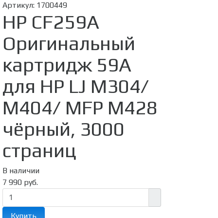
Артикул:
1700449
HP CF259A
Оригинальный
картридж 59A
для HP LJ M304/
M404/ MFP M428
чёрный, 3000
страниц
В наличии
7 990 руб.
Купить