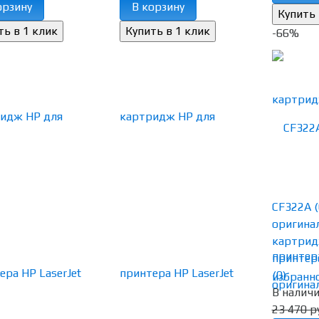
орзину
В корзину
-66%
CF322A (
оригина
картрид
принтера
(0)
избранн
В налич
23 470 р