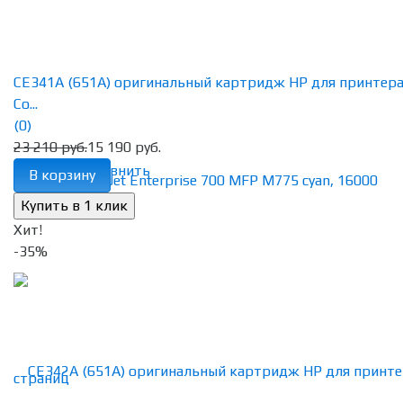
CE341A (651A) оригинальный картридж HP для принтер
Co...
(0)
23 210 руб.
15 190 руб.
избранное
сравнить
В корзину
Хит!
-35%