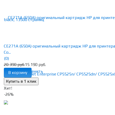
CE271A (650A) оригинальный картридж HP для принтер
Co...
(0)
20 390 руб.
15 190 руб.
избранное
сравнить
В корзину
Хит!
-26%