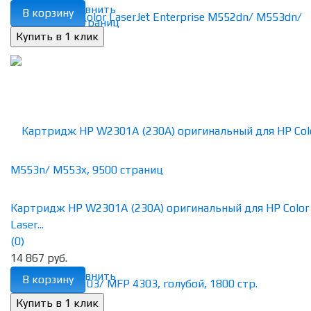
избранное
сравнить
В корзину
Картридж HP W2301A (230A) оригинальный для HP Color
Laser...
(0)
14 867 руб.
избранное
сравнить
В корзину