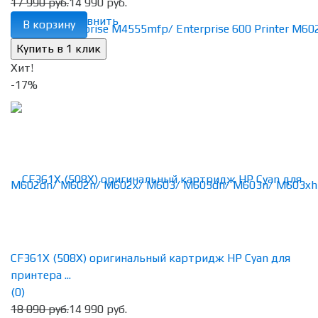
17 990 руб.
14 990 руб.
избранное
сравнить
В корзину
Хит!
-17%
CF361X (508X) оригинальный картридж HP Cyan для
принтера ...
(0)
18 090 руб.
14 990 руб.