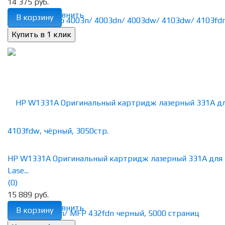
14 375 руб.
избранное
сравнить
В корзину
HP W1331A Оригинальный картридж лазерный 331A для
Lase...
(0)
15 889 руб.
избранное
сравнить
В корзину