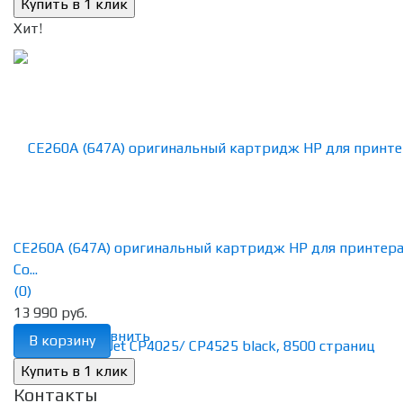
Хит!
CE260A (647A) оригинальный картридж HP для принтер
Co...
(0)
13 990 руб.
избранное
сравнить
В корзину
Контакты