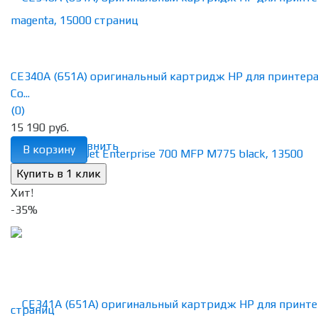
CE340A (651A) оригинальный картридж HP для принтер
Co...
(0)
15 190 руб.
избранное
сравнить
В корзину
Хит!
-35%