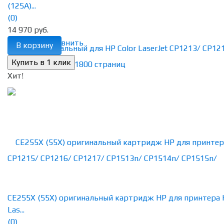
(125A)...
(0)
14 970 руб.
избранное
сравнить
В корзину
Хит!
CE255X (55X) оригинальный картридж HP для принтера
Las...
(0)