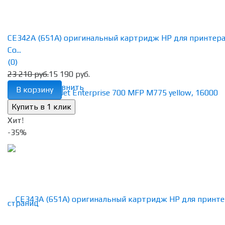
CE342A (651A) оригинальный картридж HP для принтер
Co...
(0)
23 210 руб.
15 190 руб.
избранное
сравнить
В корзину
Хит!
-35%