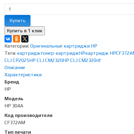
Купить
Категории:
Оригинальные картриджи HP
Теги:
картридж
тонер-картридж
HP
картридж HP
CF372A
CLJ CP2025
HP CLJ CM2320
HP CLJ CM2320nf
Описание
Характеристики
Бренд
HP
Модель
HP 304A
Код производителя
CF372AM
Тип печати