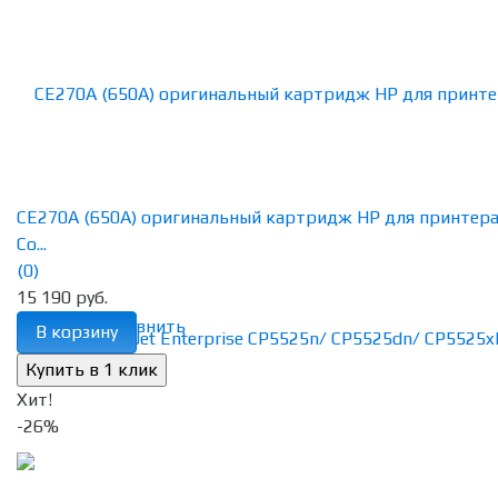
CE270A (650A) оригинальный картридж HP для принтер
Co...
(0)
15 190 руб.
избранное
сравнить
В корзину
Хит!
-26%