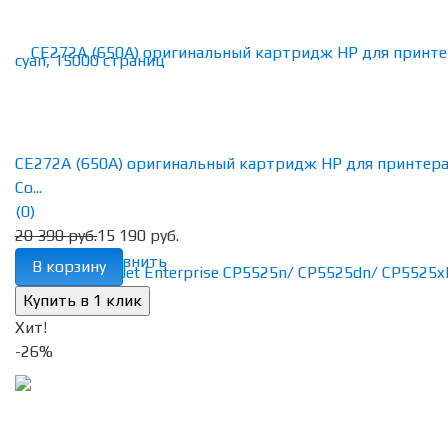
CE272A (650A) оригинальный картридж HP для принтер
Co...
(0)
20 390 руб.
15 190 руб.
избранное
сравнить
В корзину
Хит!
-26%