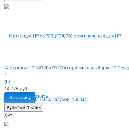
Картридж HP №728 (F9J67A) оригинальный для HP Desig
T...
(0)
14 778 руб.
избранное
сравнить
В корзину
Хит!