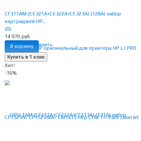
CF371AM (CE321A+CE322A+CE323A) (128A) набор
картриджей HP...
(0)
14 970 руб.
избранное
сравнить
В корзину
Хит!
-16%