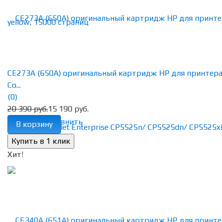
CE273A (650A) оригинальный картридж HP для принтер
Co...
(0)
20 390 руб.
15 190 руб.
избранное
сравнить
В корзину
Хит!