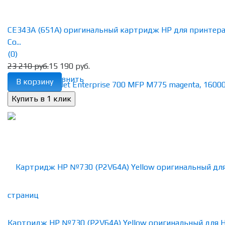
CE343A (651A) оригинальный картридж HP для принтер
Co...
(0)
23 210 руб.
15 190 руб.
избранное
сравнить
В корзину
Картридж HP №730 (P2V64A) Yellow оригинальный для 