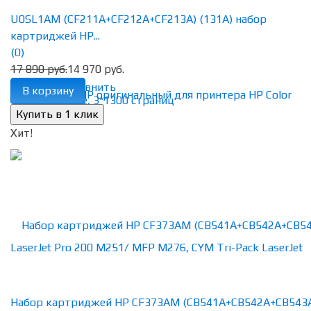
U0SL1AM (CF211A+CF212A+CF213A) (131A) набор
картриджей HP...
(0)
17 890 руб.
14 970 руб.
избранное
сравнить
В корзину
Хит!
Набор картриджей HP CF373AM (CB541A+CB542A+CB543