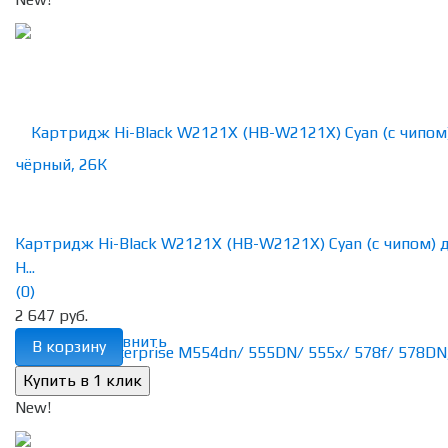
Картридж Hi-Black W2121X (HB-W2121X) Cyan (с чипом) 
H...
(0)
2 647 руб.
избранное
сравнить
В корзину
New!