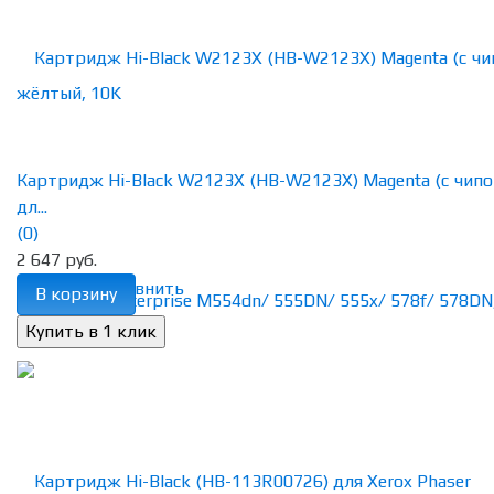
Картридж Hi-Black W2123X (HB-W2123X) Magenta (с чипо
дл...
(0)
2 647 руб.
избранное
сравнить
В корзину