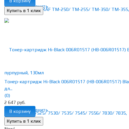
В корзину
избранное
сравнить
Тонер-картридж Hi-Black 006R01517 (HB-006R01517) Bla
дл...
(0)
2 647 руб.
избранное
сравнить
В корзину
New!