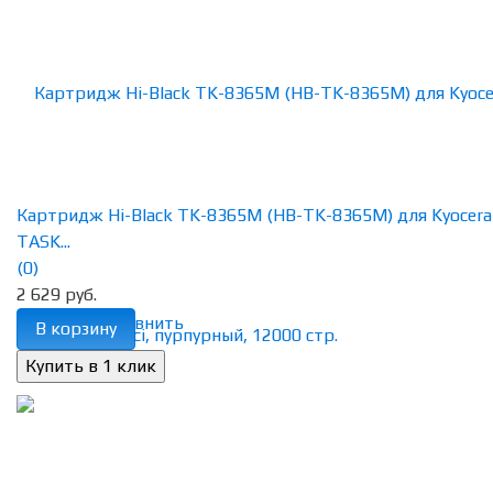
Картридж Hi-Black TK-8365M (HB-TK-8365M) для Kyocera
TASK...
(0)
2 629 руб.
избранное
сравнить
В корзину