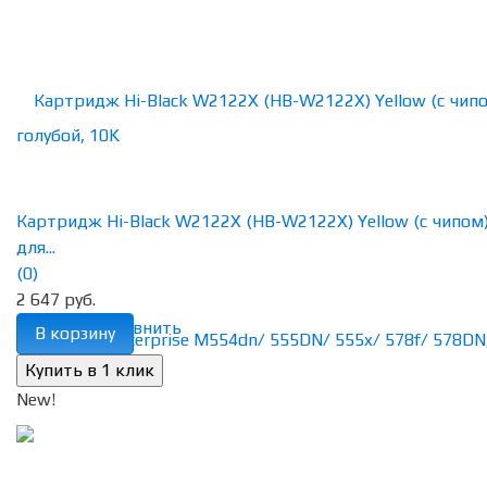
Картридж Hi-Black W2122X (HB-W2122X) Yellow (с чипом
для...
(0)
2 647 руб.
избранное
сравнить
В корзину
New!