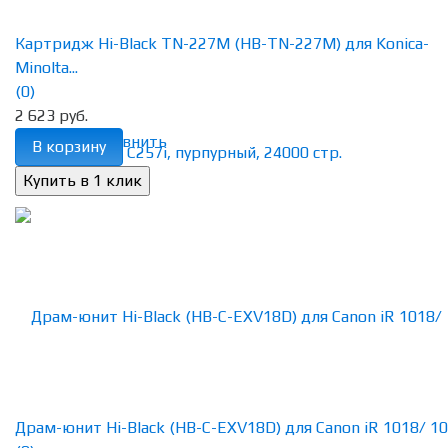
Картридж Hi-Black TN-227M (HB-TN-227M) для Konica-
Minolta...
(0)
2 623 руб.
избранное
сравнить
В корзину
Драм-юнит Hi-Black (HB-C-EXV18D) для Canon iR 1018/ 102