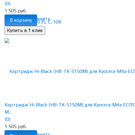
(0)
1 505 руб.
избранное
сравнить
В корзину
Картридж Hi-Black (HB-TK-5150M) для Kyocera-Mita ECOS
M...
(0)
1 505 руб.
избранное
сравнить