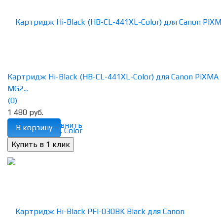
Картридж Hi-Black (HB-CL-441XL-Color) для Canon PIXMA
MG2...
(0)
1 480 руб.
избранное
сравнить
В корзину