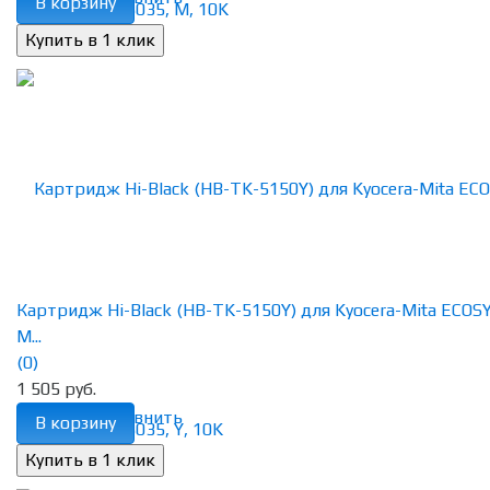
В корзину
Картридж Hi-Black (HB-TK-5150Y) для Kyocera-Mita ECOS
M...
(0)
1 505 руб.
избранное
сравнить
В корзину