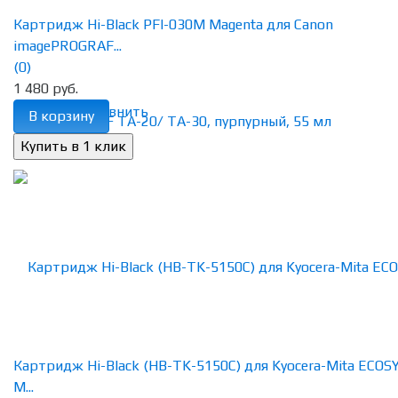
Картридж Hi-Black PFI-030M Magenta для Canon
imagePROGRAF...
(0)
1 480 руб.
избранное
сравнить
В корзину
Картридж Hi-Black (HB-TK-5150C) для Kyocera-Mita ECOS
M...