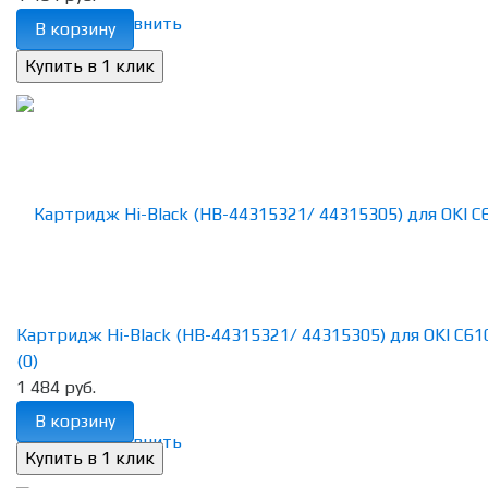
избранное
сравнить
В корзину
Картридж Hi-Black (HB-44315321/ 44315305) для OKI C610,
(0)
1 484 руб.
В корзину
избранное
сравнить