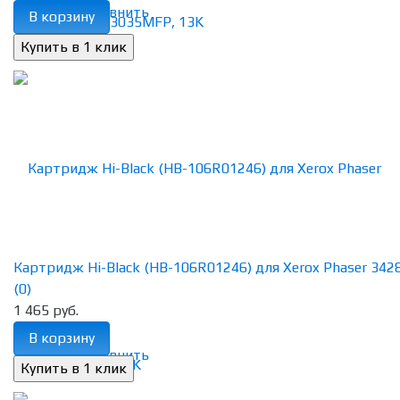
избранное
сравнить
В корзину
Картридж Hi-Black (HB-106R01246) для Xerox Phaser 3428D
(0)
1 465 руб.
В корзину
избранное
сравнить