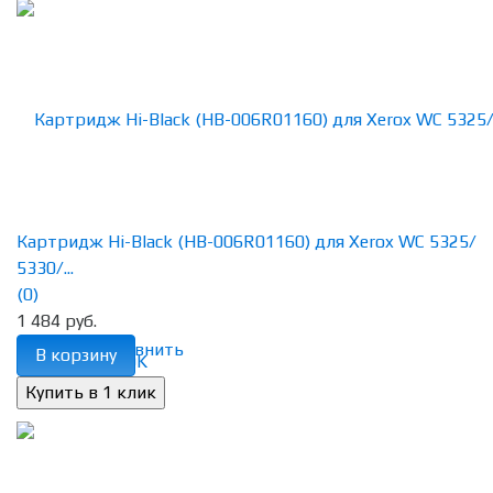
Картридж Hi-Black (HB-006R01160) для Xerox WC 5325/
5330/...
(0)
1 484 руб.
избранное
сравнить
В корзину