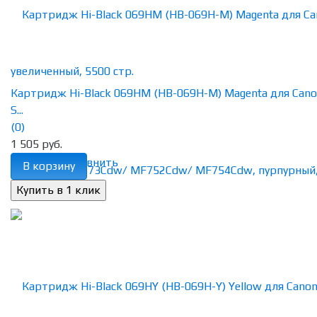
Картридж Hi-Black 069HM (HB-069H-M) Magenta для Canon
S...
(0)
1 505 руб.
избранное
сравнить
В корзину