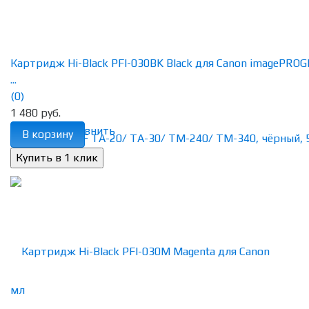
Картридж Hi-Black PFI-030BK Black для Canon imagePRO
...
(0)
1 480 руб.
избранное
сравнить
В корзину