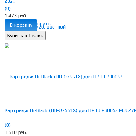
232...
(0)
1 473 руб.
избранное
сравнить
В корзину
Картридж Hi-Black (HB-Q7551X) для HP LJ P3005/ M3027
...
(0)
1 510 руб.