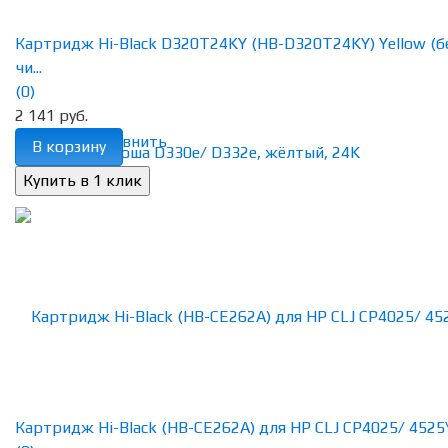
Картридж Hi-Black D320T24KY (HB-D320T24KY) Yellow (б
чи...
(0)
2 141 руб.
избранное
сравнить
В корзину
Картридж Hi-Black (HB-CE262A) для HP CLJ CP4025/ 4525\, 