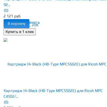
92...
(0)
2 121 руб.
избранное
сравнить
В корзину
Картридж Hi-Black (HB-Type MPC5502E) для Ricoh MPС
C4502/...
(0)