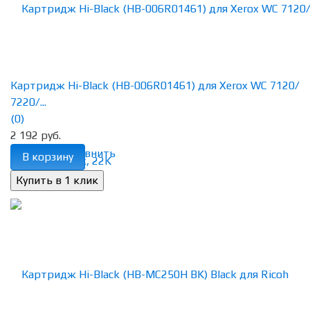
Картридж Hi-Black (HB-006R01461) для Xerox WC 7120/
7220/...
(0)
2 192 руб.
избранное
сравнить
В корзину