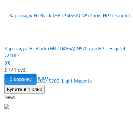
Картридж Hi-Black (HB-C9455A) №70 для HP DesignJet
z2100/...
(0)
2 141 руб.
избранное
сравнить
В корзину
New!