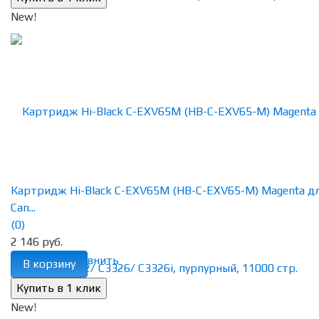
New!
Картридж Hi-Black C-EXV65M (HB-C-EXV65-M) Magenta д
Can...
(0)
2 146 руб.
избранное
сравнить
В корзину
New!