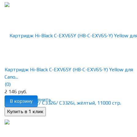
Картридж Hi-Black C-EXV65Y (HB-C-EXV65-Y) Yellow для
Cano...
(0)
2 146 руб.
избранное
сравнить
В корзину