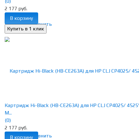
(0)
2 177 руб.
В корзину
избранное
сравнить
Картридж Hi-Black (HB-CE263A) для HP CLJ CP4025/ 4525\
M...
(0)
2 177 руб.
избранное
сравнить
В корзину