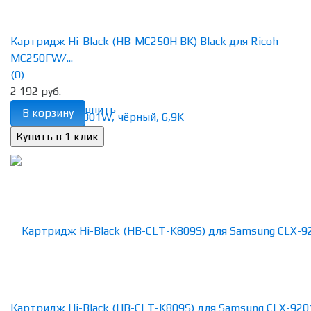
Картридж Hi-Black (HB-MC250H BK) Black для Ricoh
MC250FW/...
(0)
2 192 руб.
избранное
сравнить
В корзину
Картридж Hi-Black (HB-CLT-K809S) для Samsung CLX-920