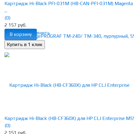
Картридж Hi-Black PFI-031M (HB-CAN-PFI-031M) Magenta
...
(0)
2 157 руб.
избранное
сравнить
В корзину
Картридж Hi-Black (HB-CF360X) для HP CLJ Enterprise M552
(0)
2 151 руб.