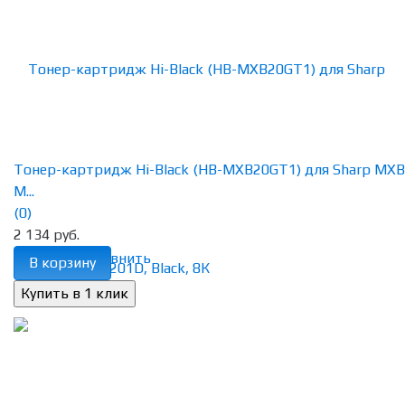
Тонер-картридж Hi-Black (HB-MXB20GT1) для Sharp MX
M...
(0)
2 134 руб.
избранное
сравнить
В корзину