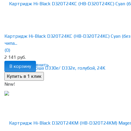
Картридж Hi-Black D320T24KC (HB-D320T24KC) Cyan (без
чипа...
(0)
2 141 руб.
избранное
сравнить
В корзину
New!