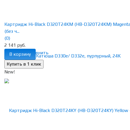
Картридж Hi-Black D320T24KM (HB-D320T24KM) Magent
(без ч...
(0)
2 141 руб.
избранное
сравнить
В корзину
New!