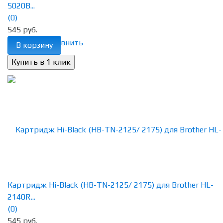
5020B...
(0)
545 руб.
избранное
сравнить
В корзину
Картридж Hi-Black (HB-TN-2125/ 2175) для Brother HL-
2140R...
(0)
545 руб.