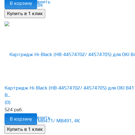
избранное
сравнить
В корзину
Картридж Hi-Black (HB-44574702/ 44574705) для OKI B41
B...
(0)
524 руб.
избранное
сравнить
В корзину