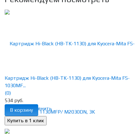
Картридж Hi-Black (HB-TK-1130) для Kyocera-Mita FS-
1030MF...
(0)
534 руб.
избранное
сравнить
В корзину