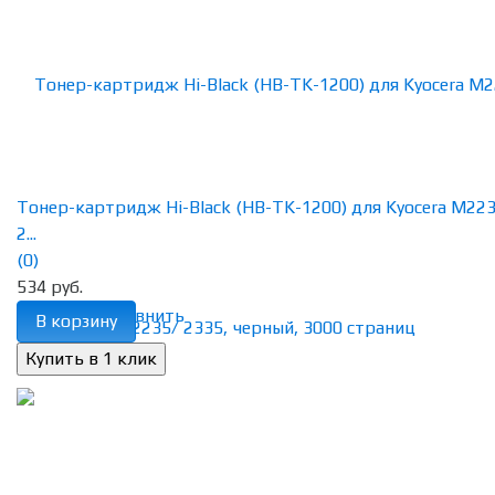
Тонер-картридж Hi-Black (HB-TK-1200) для Kyocera M22
2...
(0)
534 руб.
избранное
сравнить
В корзину