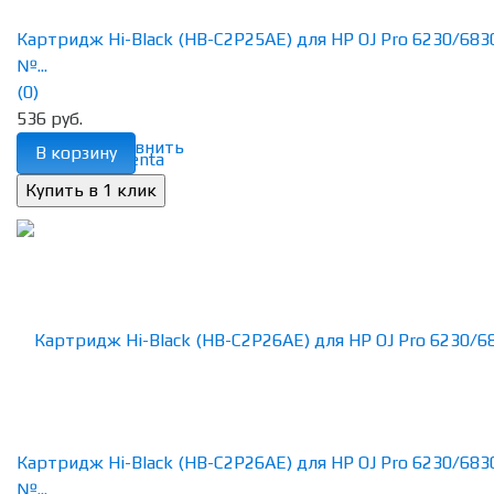
Картридж Hi-Black (HB-C2P25AE) для HP OJ Pro 6230/683
№...
(0)
536 руб.
избранное
сравнить
В корзину
Картридж Hi-Black (HB-C2P26AE) для HP OJ Pro 6230/683
№...