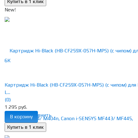
New!
Картридж Hi-Black (HB-CF259X-057H-MPS) (с чипом) для
L...
(0)
1 295 руб.
избранное
сравнить
В корзину