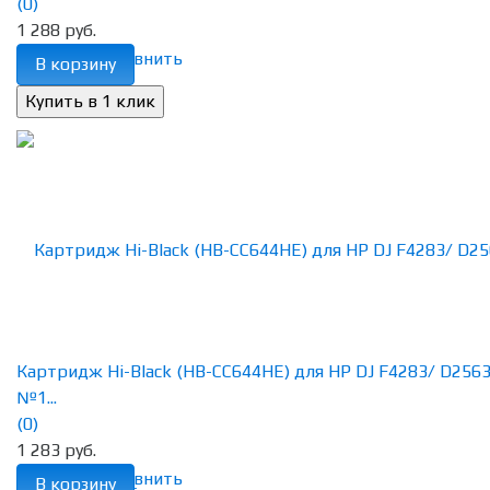
(0)
1 288 руб.
избранное
сравнить
В корзину
Картридж Hi-Black (HB-CC644HE) для HP DJ F4283/ D2563
№1...
(0)
1 283 руб.
избранное
сравнить
В корзину