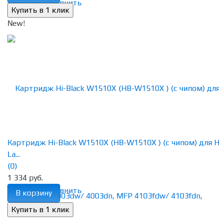
избранное
сравнить
New!
Картридж Hi-Black W1510X (HB-W1510X ) (с чипом) для 
La...
(0)
1 334 руб.
избранное
сравнить
В корзину