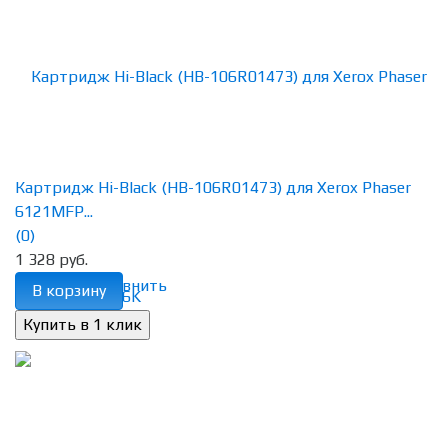
Картридж Hi-Black (HB-106R01473) для Xerox Phaser
6121MFP...
(0)
1 328 руб.
избранное
сравнить
В корзину