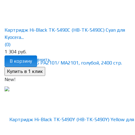
Картридж Hi-Black TK-5490C (HB-TK-5490C) Cyan для
Kyocera...
(0)
1 304 руб.
избранное
сравнить
В корзину
New!