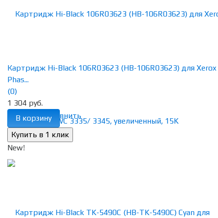
Картридж Hi-Black 106R03623 (HB-106R03623) для Xerox
Phas...
(0)
1 304 руб.
избранное
сравнить
В корзину
New!