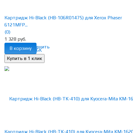
Картридж Hi-Black (HB-106R01475) для Xerox Phaser
6121MFP...
(0)
1 328 руб.
избранное
сравнить
В корзину
Картридж Hi-Black (HB-TK-410) для Kyocera-Mita KM-1620/