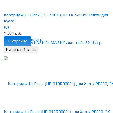
Картридж Hi-Black TK-5490Y (HB-TK-5490Y) Yellow для
Kyoce...
(0)
1 304 руб.
избранное
сравнить
В корзину
Картридж Hi-Black (HB-013R00621) для Xerox PE220, 3K