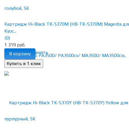
Картридж Hi-Black TK-5370M (HB-TK-5370M) Magenta дл
Kyoc...
(0)
1 319 руб.
избранное
сравнить
В корзину