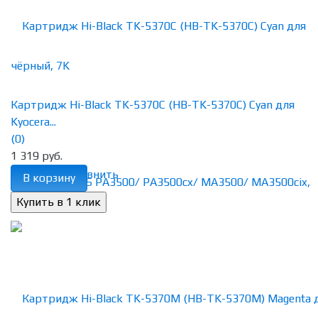
Картридж Hi-Black TK-5370C (HB-TK-5370C) Cyan для
Kyocera...
(0)
1 319 руб.
избранное
сравнить
В корзину