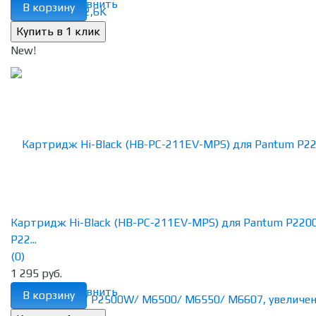
избранное
сравнить
В корзину
New!
Картридж Hi-Black (HB-PC-211EV-MPS) для Pantum P220
P22...
(0)
1 295 руб.
избранное
сравнить
В корзину