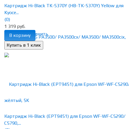
Картридж Hi-Black TK-5370Y (HB-TK-5370Y) Yellow для
Kyoce...
(0)
1 319 руб.
избранное
сравнить
В корзину
Картридж Hi-Black (EPT9451) для Epson WF-WF-C5290/
С5790,...