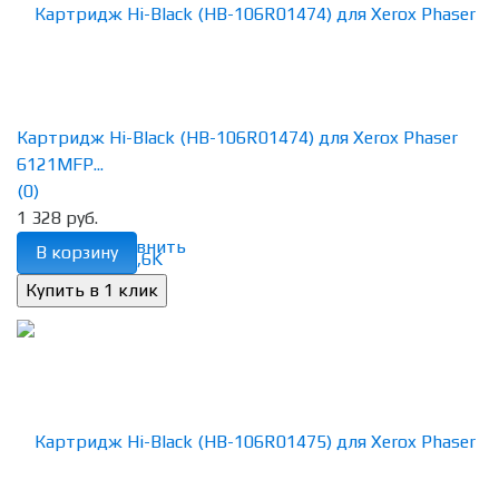
Картридж Hi-Black (HB-106R01474) для Xerox Phaser
6121MFP...
(0)
1 328 руб.
избранное
сравнить
В корзину