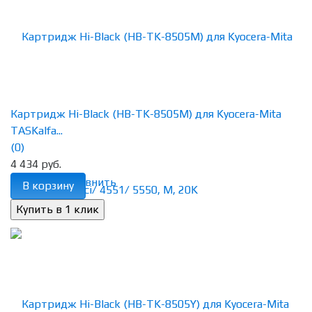
Картридж Hi-Black (HB-TK-8505M) для Kyocera-Mita
TASKalfa...
(0)
4 434 руб.
избранное
сравнить
В корзину