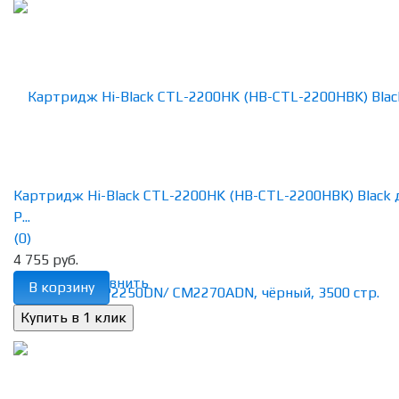
Картридж Hi-Black CTL-2200HK (HB-CTL-2200HBK) Black 
P...
(0)
4 755 руб.
избранное
сравнить
В корзину