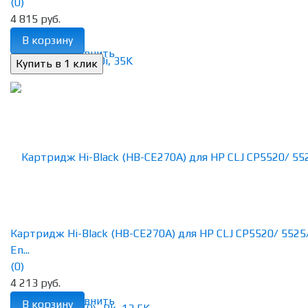
(0)
4 815 руб.
В корзину
избранное
сравнить
Картридж Hi-Black (HB-CE270A) для HP CLJ CP5520/ 5525
En...
(0)
4 213 руб.
избранное
сравнить
В корзину