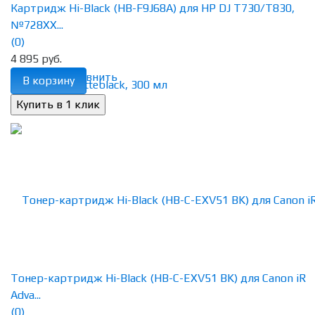
Картридж Hi-Black (HB-F9J68A) для HP DJ T730/T830,
№728XX...
(0)
4 895 руб.
избранное
сравнить
В корзину
Тонер-картридж Hi-Black (HB-C-EXV51 BK) для Canon iR
Adva...
(0)