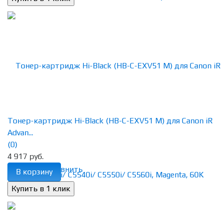
Тонер-картридж Hi-Black (HB-C-EXV51 M) для Canon iR
Advan...
(0)
4 917 руб.
избранное
сравнить
В корзину