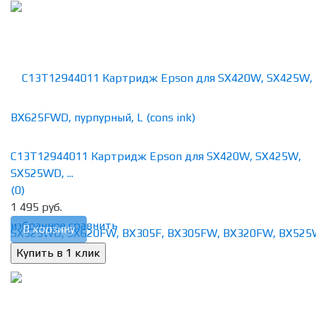
C13T12944011 Картридж Epson для SX420W, SX425W,
SX525WD, ...
(0)
1 495 руб.
избранное
сравнить
В корзину