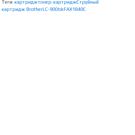
Теги:
картридж
тонер-картридж
Струйный
картридж Brother
LC-900bk
FAX1840С