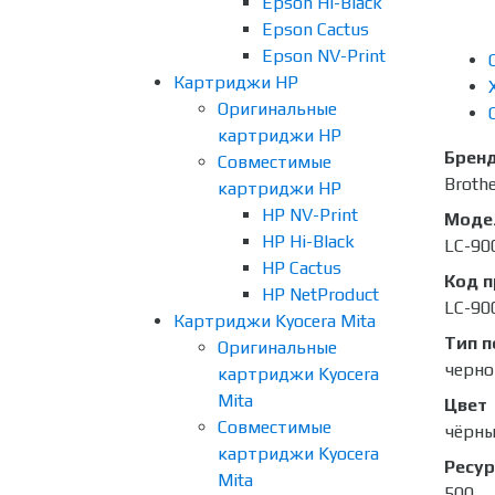
Epson Hi-Black
Epson Cactus
Epson NV-Print
Картриджи HP
Оригинальные
картриджи HP
Брен
Совместимые
Broth
картриджи HP
HP NV-Print
Моде
HP Hi-Black
LC-90
HP Cactus
Код 
HP NetProduct
LC-90
Картриджи Kyocera Mita
Тип п
Оригинальные
черно
картриджи Kyocera
Mita
Цвет
Совместимые
чёрн
картриджи Kyocera
Ресур
Mita
500