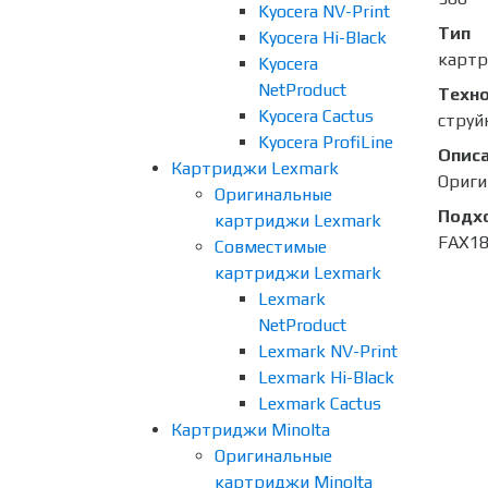
Kyocera NV-Print
Тип
Kyocera Hi-Black
карт
Kyocera
NetProduct
Техно
Kyocera Cactus
струй
Kyocera ProfiLine
Опис
Картриджи Lexmark
Ориги
Оригинальные
Подх
картриджи Lexmark
FAX1
Совместимые
картриджи Lexmark
Lexmark
NetProduct
Lexmark NV-Print
Lexmark Hi-Black
Lexmark Cactus
Картриджи Minolta
Оригинальные
картриджи Minolta