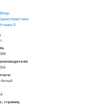
Обзор
Характеристики
Отзывы
0
д
er
ль
0BK
производителя
0bk
ечати
-белый
ый
с, страниц