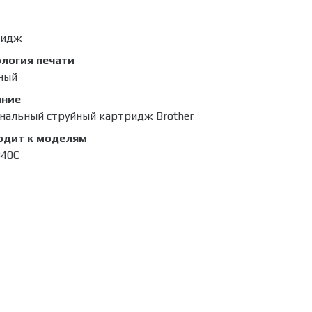
ридж
логия печати
ный
ание
нальный струйный картридж Brother
одит к моделям
840С